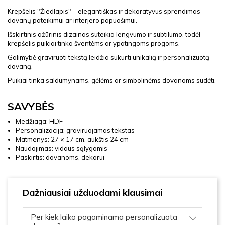
Krepšelis "Žiedlapis" – elegantiškas ir dekoratyvus sprendimas
dovanų pateikimui ar interjero papuošimui.
Išskirtinis ažūrinis dizainas suteikia lengvumo ir subtilumo, todėl
krepšelis puikiai tinka šventėms ar ypatingoms progoms.
Galimybė graviruoti tekstą leidžia sukurti unikalią ir personalizuotą
dovaną.
Puikiai tinka saldumynams, gėlėms ar simbolinėms dovanoms sudėti.
SAVYBĖS
Medžiaga: HDF
Personalizacija: graviruojamas tekstas
Matmenys: 27 × 17 cm, aukštis 24 cm
Naudojimas: vidaus sąlygomis
Paskirtis: dovanoms, dekorui
Dažniausiai užduodami klausimai
Per kiek laiko pagaminama personalizuota