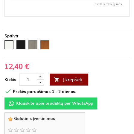
1200 simbolių max.
Spalva
Juoda
Ąžuolas
Vyšnia
Balta
HDF
latte
HDF
HDF
HDF
12,40 €
Į krepšelį

Kiekis

Prekės paruošimas 1 - 2 dienos.
Klauskite apie produktą per WhatsApp
Galutinis įvertinimas
: