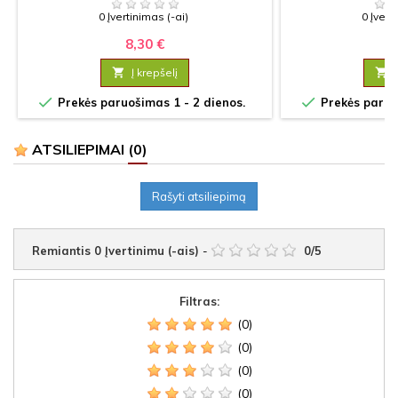
0 Įvertinimas (-ai)
0 Įvert
8,30 €
12

Į krepšelį



Prekės paruošimas 1 - 2 dienos.
Prekės paruoš
ATSILIEPIMAI
(0)
Rašyti atsiliepimą
Remiantis
0
Įvertinimu (-ais)
-
0
/
5
Filtras:
(0)
(0)
(0)
(0)