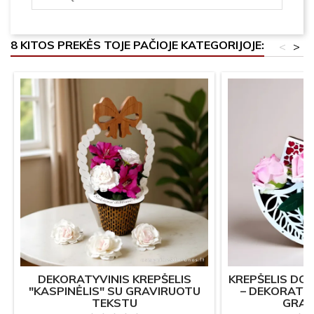
8 KITOS PREKĖS TOJE PAČIOJE KATEGORIJOJE:
<
>
DEKORATYVINIS KREPŠELIS
KREPŠELIS DO
"KASPINĖLIS" SU GRAVIRUOTU
– DEKORATY
TEKSTU
GRAV