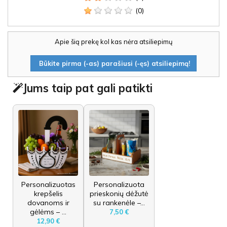
(0)
Apie šią prekę kol kas nėra atsiliepimų
Būkite pirma (-as) parašiusi (-ęs) atsiliepimą!
Jums taip pat gali patikti
Personalizuotas
Personalizuota
krepšelis
prieskonių dėžutė
dovanoms ir
su rankenėle –...
gėlėms – ...
7,50 €
12,90 €