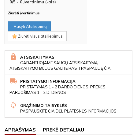
0
/
5
-
0
Įvertinimu (-ais)
Žiūrėti įvertinimus
Rašyti Atsiliepimą
Žiūrėti visus atsiliepimus
ATSISKAITYMAS
GARANTUOJAME SAUGŲ ATSISKAITYMĄ.
ATSISKAITYMO BŪDUS GALITE RASTI PASPAUDĘ ČIA..
PRISTATYMO INFORMACIJA
PRISTATYMAS 1 - 2 DARBO DIENOS, PREKĖS
PARUOŠIMAS 1 - 2 D. DIENOS
GRĄŽINIMO TAISYKLĖS
PASPAUSKITE ČIA DĖL PLATESNĖS INFORMACIJOS
APRAŠYMAS
PREKĖ DETALIAU