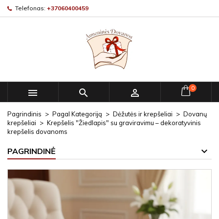
Telefonas:
+37060400459
0



Pagrindinis
Pagal Kategoriją
Dėžutės ir krepšeliai
Dovanų
krepšeliai
Krepšelis "Žiedlapis" su graviravimu – dekoratyvinis
krepšelis dovanoms
PAGRINDINĖ