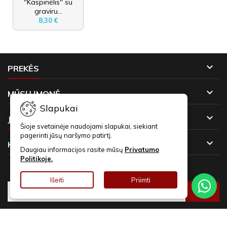
"Kaspinėlis" su
graviru...
8,30 €

PREKĖS

MŪSŲ ĮMONĖ
Slapukai

JŪSŲ PASKYRA
Šioje svetainėje naudojami slapukai, siekiant
pagerinti jūsų naršymo patirtį.

KONTAKTAI
Daugiau informacijos rasite mūsų
Privatumo
Politikoje.
NAUJIENLAIŠKIAI
Išeiti
Priimti
© Copyright 2026 Asmeninės Dovanos. Visos teisės saugomos.