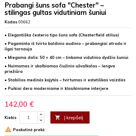
Prabangi šuns sofa "Chester" –
stilingas gultas vidutiniam šuniui
Kodas
00662
• Elegantiška česterio tipo šuns sofa (Chesterfield stilius)
• Pagaminta iš tvirto baldinio audinio – prabangiai atrodo ir
ilgai tarnauja
• Miegama dalis: 50 × 40 cm – tinkama vidutinio dydžio šuniui
• Nuimamas ir skalbiamas čiužinio užvalkalas – lengva
priežiūra
• Stabilios medinės kojytės – tvirtumas ir estetiškas vaizdas
• Puikiai dera moderniame ir klasikiniame interjere
142,00 €
Į krepšelį

Kiekis

Paskutinė prekė