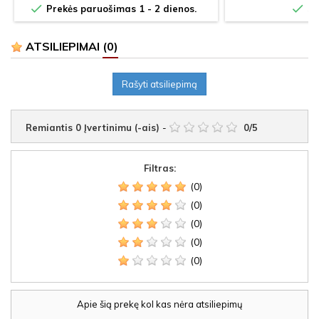


Prekės paruošimas 1 - 2 dienos.
Sa
ATSILIEPIMAI
(0)
Rašyti atsiliepimą
Remiantis
0
Įvertinimu (-ais)
-
0
/
5
Filtras:
(0)
(0)
(0)
(0)
(0)
Apie šią prekę kol kas nėra atsiliepimų