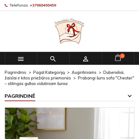
Telefonas:
+37060400459
0



Pagrindinis
Pagal Kategoriją
Augintiniams
Dubenėliai,
žaislai ir kitos priežiūros priemonės
Prabangi šuns sofa "Chester"
– stilingas gultas vidutiniam šuniui
PAGRINDINĖ