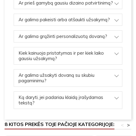
Ar prieš gamybą gausiu dizaino patvirtinimą?
Ar galima pakeisti arba atšaukti užsakymą?
Ar galima grąžinti personalizuotą dovaną?
Kiek kainuoja pristatymas ir per kiek laiko
gausiu užsakymą?
Ar galima užsakyti dovaną su skubiu
pagaminimu?
Ką daryti, jei padariau klaidą įrašydamas
tekstą?
8 KITOS PREKĖS TOJE PAČIOJE KATEGORIJOJE:
<
>