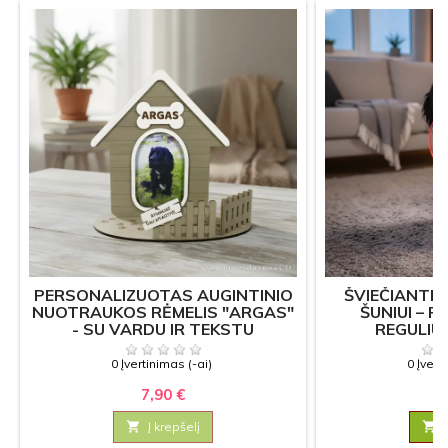
PERSONALIZUOTAS AUGINTINIO
ŠVIEČIANTIS
NUOTRAUKOS RĖMELIS "ARGAS"
ŠUNIUI – 
- SU VARDU IR TEKSTU
REGULIU
0 Įvertinimas (-ai)
0 Įvert
7,90 €
7

Į krepšelį
