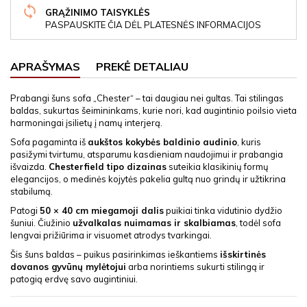
GRĄŽINIMO TAISYKLĖS
PASPAUSKITE ČIA DĖL PLATESNĖS INFORMACIJOS
APRAŠYMAS
PREKĖ DETALIAU
Prabangi šuns sofa „Chester“ – tai daugiau nei gultas. Tai stilingas
baldas, sukurtas šeimininkams, kurie nori, kad augintinio poilsio vieta
harmoningai įsilietų į namų interjerą.
Sofa pagaminta iš
aukštos kokybės baldinio audinio
, kuris
pasižymi tvirtumu, atsparumu kasdieniam naudojimui ir prabangia
išvaizda.
Chesterfield tipo dizainas
suteikia klasikinių formų
elegancijos, o medinės kojytės pakelia gultą nuo grindų ir užtikrina
stabilumą.
Patogi
50 × 40 cm miegamoji dalis
puikiai tinka vidutinio dydžio
šuniui. Čiužinio
užvalkalas nuimamas ir skalbiamas
, todėl sofa
lengvai prižiūrima ir visuomet atrodys tvarkingai.
Šis šuns baldas – puikus pasirinkimas ieškantiems
išskirtinės
dovanos gyvūnų mylėtojui
arba norintiems sukurti stilingą ir
patogią erdvę savo augintiniui.