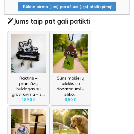
Būkite pirma (-as) parašiusi (-ęs) atsiliepimą!
Jums taip pat gali patikti
Raktinė –
Šuns maišelių
prancūzų
laikiklis su
buldogas su
dozatoriumi –
graviravimu – si...
siliko...
18,50 €
6,50 €