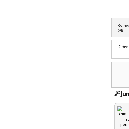
Remia
0
/
5
Filtra
Jum