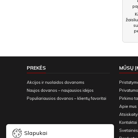
K
žaisli
su
pe
PREKĖS
MŪSŲ 
Akcijos ir nuolaidos dovanoms
Pristatym
Naujos dovanos – naujausios idėjos
Privatumo 
Populiariausios dovanos – klientų favoritai
Pirkimo ta
Apie mus
Atsiskait
Kontaktai 
Svetainės
Slapukai