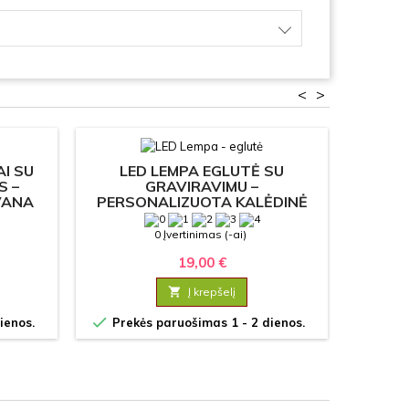
<
>
AI SU
LED LEMPA EGLUTĖ SU
KA
S –
GRAVIRAVIMU –
VANA
PERSONALIZUOTA KALĖDINĖ
DEKORACIJA
0 Įvertinimas (-ai)
19,00 €

Į krepšelį


ienos.
Prekės paruošimas 1 - 2 dienos.
Prek