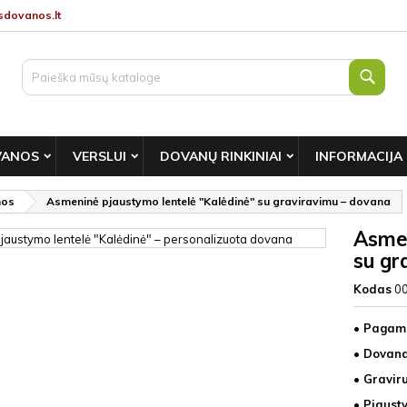
dovanos.lt
Paie
VANOS
VERSLUI
DOVANŲ RINKINIAI
INFORMACIJA
nos
Asmeninė pjaustymo lentelė "Kalėdinė" su graviravimu – dovana
Asmen
su gr
Kodas
0
• Pagami
• Dovan
• Gravir
• Pjaust