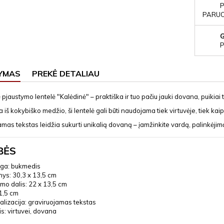
P
PARUOŠ
P
YMAS
PREKĖ DETALIAU
jaustymo lentelė "Kalėdinė" – praktiška ir tuo pačiu jauki dovana, puikiai t
iš kokybiško medžio, ši lentelė gali būti naudojama tiek virtuvėje, tiek k
mas tekstas leidžia sukurti unikalią dovaną – įamžinkite vardą, palinkėjimą
BĖS
ga: bukmedis
ys: 30,3 x 13,5 cm
mo dalis: 22 x 13,5 cm
 1,5 cm
lizacija: graviruojamas tekstas
is: virtuvei, dovana