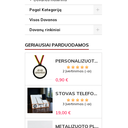
Pagal Kategoriją
Visos Dovanos
Dovanų rinkiniai
GERIAUSIAI PARDUODAMOS
PERSONALIZUOTAS MEDALIS "1" SU GRAVIRUOTU TEKSTU
2 Įvertinimas (-ai)
0,90 €
STOVAS TELEFONAMS KLASEI (27 VIETOS) – GRAVIRUOJAMAS ORGANIZATORIUS
3 Įvertinimas (-ai)
19,00 €
METALIZUOTO PLASTIKO ETIKETĖS SU GRAVIRUOTU TEKSTU -LOGOTIPU