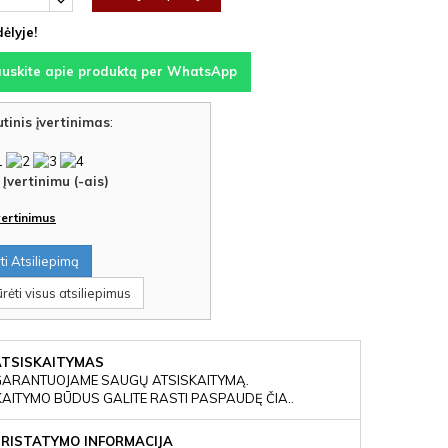
ėlyje!
auskite apie produktą per WhatsApp
tinis įvertinimas
:
Įvertinimu (-ais)
įvertinimus
i Atsiliepimą
rėti visus atsiliepimus
ATSISKAITYMAS
GARANTUOJAME SAUGŲ ATSISKAITYMĄ.
KAITYMO BŪDUS GALITE RASTI PASPAUDĘ ČIA..
PRISTATYMO INFORMACIJA