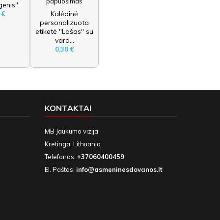
enis"
Kalėdinė
 €
personalizuota
etiketė "Lašas" su
vard...
0,30 €
KONTAKTAI
MB Jaukumo vizija
Kretinga, Lithuania
Telefonas:
+37060400459
El. Paštas:
info@asmeninesdovanos.lt