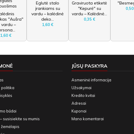
Eglutė stalo
Graviruota etiketė
"Besmeg
įrankiams su
"Kepurė" su
0,50
alėdinis
vardu – kalėdinė
vardu – Kalėdinė...
ukas "Aušra"
deko...
0,35 €
 vardu –
1,60 €
rsona...
1,60 €
ĮMONĖ
JŪSŲ PASKYRA
as
Asmeninė informacija
politika
Užsakymai
isyklės
Kredito kvitai
Adresai
ymo būdai
Kuponai
– susisiekite su mumis
Mano komentarai
 žemėlapis