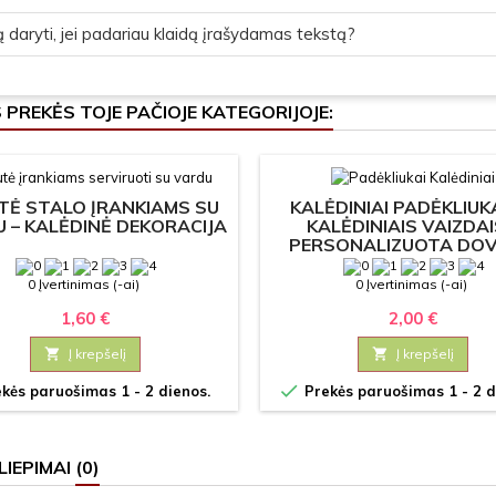
 daryti, jei padariau klaidą įrašydamas tekstą?
S PREKĖS TOJE PAČIOJE KATEGORIJOJE:
TĖ STALO ĮRANKIAMS SU
KALĖDINIAI PADĖKLIUK
 – KALĖDINĖ DEKORACIJA
KALĖDINIAIS VAIZDAI
PERSONALIZUOTA DO
0 Įvertinimas (-ai)
0 Įvertinimas (-ai)
1,60 €
2,00 €

Į krepšelį

Į krepšelį

kės paruošimas 1 - 2 dienos.
Prekės paruošimas 1 - 2 d
LIEPIMAI
(0)