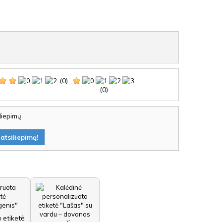
(0)
(0)
iliepimų
atsiliepimą!
 etiketė