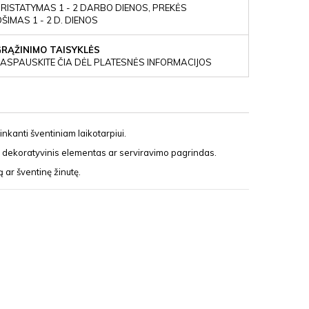
RISTATYMAS 1 - 2 DARBO DIENOS, PREKĖS
IMAS 1 - 2 D. DIENOS
GRĄŽINIMO TAISYKLĖS
ASPAUSKITE ČIA DĖL PLATESNĖS INFORMACIJOS
inkanti šventiniam laikotarpiui.
aip dekoratyvinis elementas ar serviravimo pagrindas.
 ar šventinę žinutę.