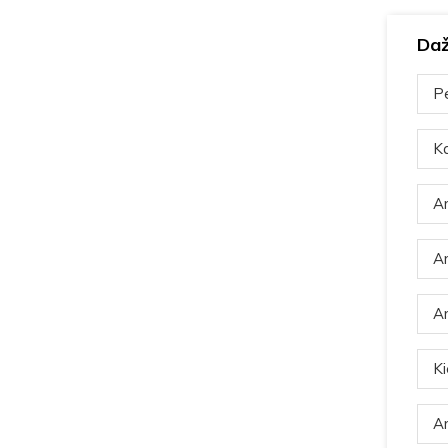
Daž
Pe
Ka
Ar
Ar
Ar
Ki
Ar