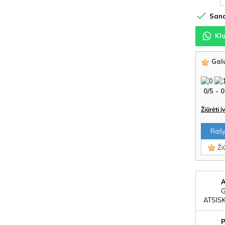

Sand
Kl
Galu
0
/
5
-
0
Žiūrėti 
Rašyt
Žiū
ATSIS