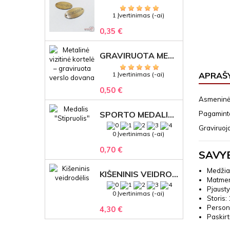
1 Įvertinimas (-ai)
0,35 €
GRAVIRUOTA METALINĖ VIZITINĖ KORTELĖ SU LOGOTIPU – REPREZENTACINĖ VERSLO DOVANA
1 Įvertinimas (-ai)
APRAŠ
0,50 €
Asmeninė p
SPORTO MEDALIS "STIPRUOLIS" SU GRAVIRUOTU TEKSTU
Pagaminta 
Graviruoja
0 Įvertinimas (-ai)
0,70 €
SAVY
Medžia
KIŠENINIS VEIDRODĖLIS
Matmen
Pjausty
0 Įvertinimas (-ai)
Storis:
Persona
4,30 €
Paskirt