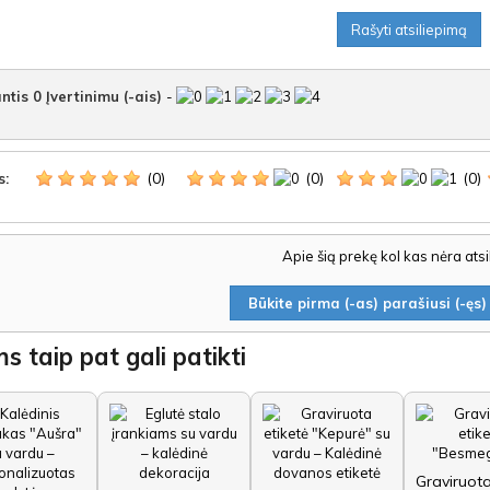
Rašyti atsiliepimą
ntis
0
Įvertinimu (-ais)
-
(0)
(0)
(0)
s:
Apie šią prekę kol kas nėra ats
Būkite pirma (-as) parašiusi (-ęs) 
s taip pat gali patikti
Graviruota