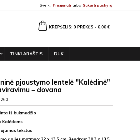
Sveiki,
Prisijungti
arba
Sukurti paskyrą
ška
KREPŠELIS
0
PREKĖS -
0,00 €
TINKLARAŠTIS
DUK
inė pjaustymo lentelė "Kalėdinė"
aviravimu – dovana
0260
nta iš bukmedžio
a Kalėdoms
uojamas tekstas
ymo dalies matmuo: 22 x 13,5 cm, Bendras: 30,3 x 13,5