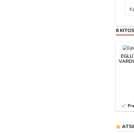
Ką
8 KITO
EGLU
VARDU

Pre
ATSI