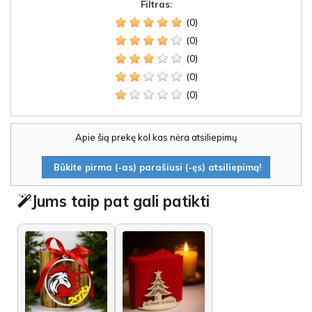
Filtras:
(0)
(0)
(0)
(0)
(0)
Apie šią prekę kol kas nėra atsiliepimų
Būkite pirma (-as) parašiusi (-ęs) atsiliepimą!
Jums taip pat gali patikti