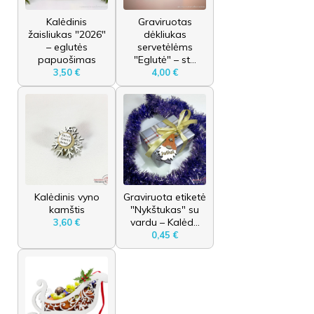
Kalėdinis
Graviruotas
žaisliukas "2026"
dėkliukas
– eglutės
servetėlėms
papuošimas
"Eglutė" – st...
3,50 €
4,00 €
Kalėdinis vyno
Graviruota etiketė
kamštis
"Nykštukas" su
vardu – Kalėd...
3,60 €
0,45 €