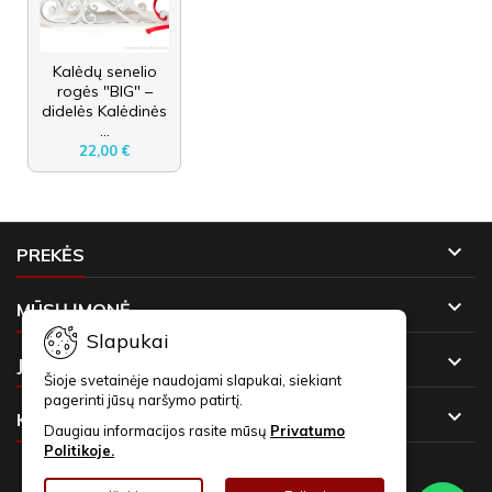
Kalėdų senelio
rogės "BIG" –
didelės Kalėdinės
...
22,00 €

PREKĖS

MŪSŲ ĮMONĖ
Slapukai

JŪSŲ PASKYRA
Šioje svetainėje naudojami slapukai, siekiant
pagerinti jūsų naršymo patirtį.

KONTAKTAI
Daugiau informacijos rasite mūsų
Privatumo
Politikoje.
NAUJIENLAIŠKIAI