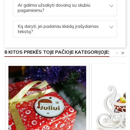
Ar galima užsakyti dovaną su skubiu
pagaminimu?
Ką daryti, jei padariau klaidą įrašydamas
tekstą?
8 KITOS PREKĖS TOJE PAČIOJE KATEGORIJOJE:
<
>