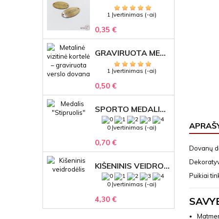
1 Įvertinimas (-ai)
0,35 €
GRAVIRUOTA METALINĖ VIZITINĖ KORTELĖ SU LOGOTIPU – REPREZENTACINĖ VERSLO DOVANA
1 Įvertinimas (-ai)
0,50 €
SPORTO MEDALIS "STIPRUOLIS" SU GRAVIRUOTU TEKSTU
APRAŠ
0 Įvertinimas (-ai)
0,70 €
Dovanų dė
Dekoratyvi
KIŠENINIS VEIDRODĖLIS
Puikiai ti
0 Įvertinimas (-ai)
4,30 €
SAVY
Matmeny