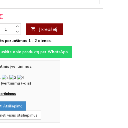
€
Į krepšelį

s paruošimas 1 - 2 dienos.
auskite apie produktą per WhatsApp
tinis įvertinimas
:
Įvertinimu (-ais)
įvertinimus
i Atsiliepimą
rėti visus atsiliepimus