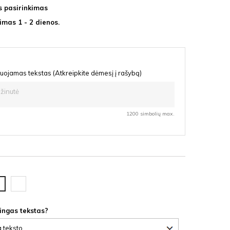
s pasirinkimas
imas 1 - 2 dienos.
uojamas tekstas (Atkreipkite dėmesį į rašybą)
1200 simbolių max.
Vyšnia
uolas
HDF
te
F
lingas tekstas?