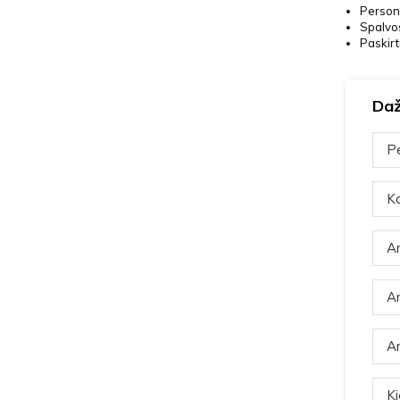
Persona
Spalvo
Paskirt
Daž
Pe
Ka
Ar
Ar
Ar
Ki