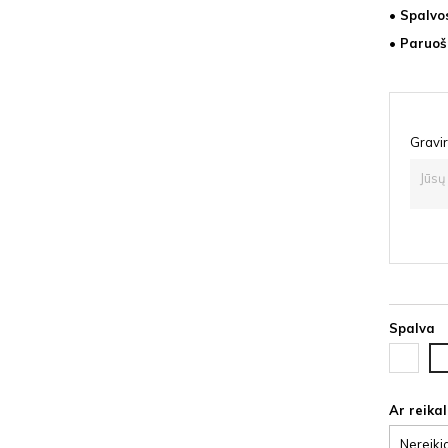
• Spalvo
• Paruoš
Gravir
Spalva
Juoda
Ąž
HDF
lat
HD
Ar reika