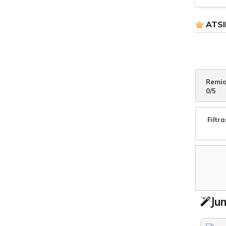
ATSI
Remia
0
/
5
Filtra
Jum