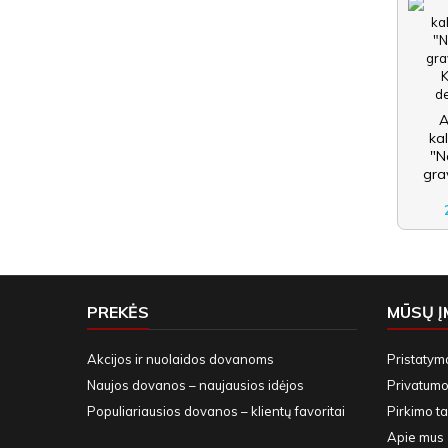
A
ka
"N
gra
PREKĖS
MŪSŲ 
Akcijos ir nuolaidos dovanoms
Pristatym
Naujos dovanos – naujausios idėjos
Privatumo 
Populiariausios dovanos – klientų favoritai
Pirkimo ta
Apie mus