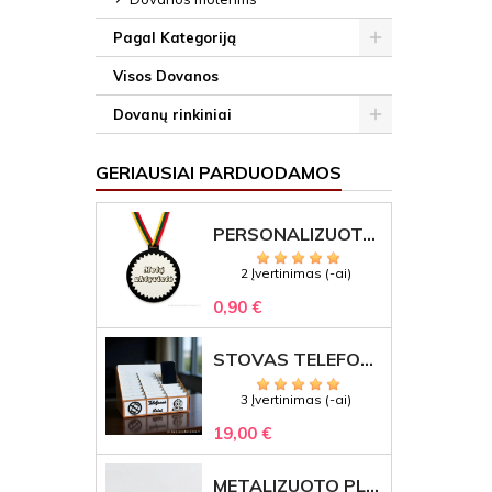
Pagal Kategoriją
Visos Dovanos
Dovanų rinkiniai
GERIAUSIAI PARDUODAMOS
PERSONALIZUOTAS MEDALIS "1" SU GRAVIRUOTU TEKSTU
2 Įvertinimas (-ai)
0,90 €
STOVAS TELEFONAMS KLASEI (27 VIETOS) – GRAVIRUOJAMAS ORGANIZATORIUS
3 Įvertinimas (-ai)
19,00 €
METALIZUOTO PLASTIKO ETIKETĖS SU GRAVIRUOTU TEKSTU -LOGOTIPU