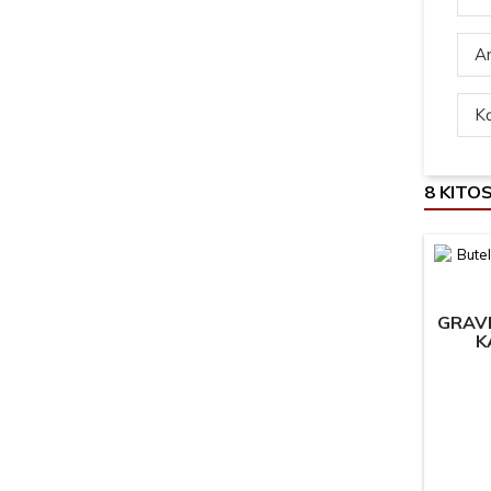
Ar
Ką
8 KITO
GRAVI
K