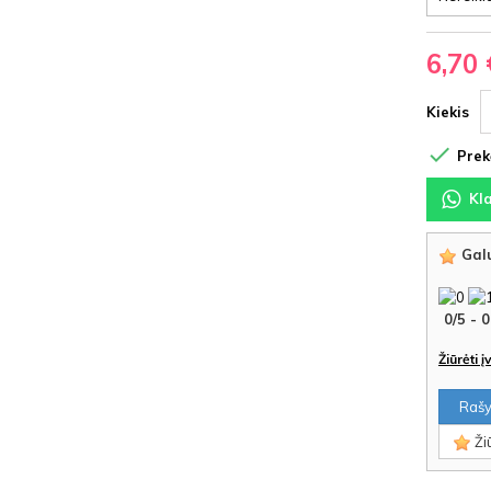
6,70 
Kiekis

Prekė
Kl
Galu
0
/
5
-
0
Žiūrėti 
Rašyt
Žiū