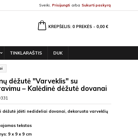
Sveiki,
Prisijungti
arba
Sukurti paskyrą
ška
KREPŠELIS
0
PREKĖS -
0,00 €
TINKLARAŠTIS
DUK
ai
ų dėžutė "Varveklis" su
ravimu – Kalėdinė dėžutė dovanai
0331
i dėžutė įdėti nedideliai dovanai, dekoruota varveklių
uojamas tekstas
ys: 9 x 9 x 9 cm