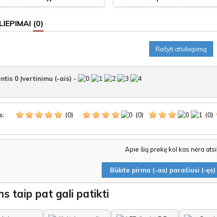
LIEPIMAI
(0)
Rašyti atsiliepimą
ntis
0
Įvertinimu (-ais)
-
(0)
(0)
(0)
s:
Apie šią prekę kol kas nėra ats
Būkite pirma (-as) parašiusi (-ęs) 
s taip pat gali patikti