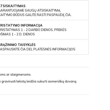
ATSISKAITYMAS
GARANTUOJAME SAUGŲ ATSISKAITYMĄ.
KAITYMO BŪDUS GALITE RASTI PASPAUDĘ ČIA..
PRISTATYMO INFORMACIJA
RISTATYMAS 1 - 2 DARBO DIENOS, PREKĖS
IMAS 1 - 2 D. DIENOS
GRĄŽINIMO TAISYKLĖS
ASPAUSKITE ČIA DĖL PLATESNĖS INFORMACIJOS
noms ar staigmenoms.
ė graviruoti tekstą leidžia sukurti asmenišką dovaną.