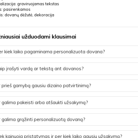
lizacija: graviruojamas tekstas
s: pasirenkamos
is: dovanų dėžutė, dekoracija
niausiai užduodami klausimai
r kiek laiko pagaminama personalizuota dovana?
ip įrašyti vardą ar tekstą ant dovanos?
 prieš gamybą gausiu dizaino patvirtinimą?
 galima pakeisti arba atšaukti užsakymą?
 galima grąžinti personalizuotą dovaną?
ek kainuoja pristatymas ir per kiek laiko gausiu užsakymą?