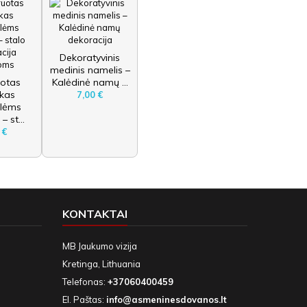
Dekoratyvinis
medinis namelis –
uotas
Kalėdinė namų ...
ukas
7,00 €
ėlėms
– st...
 €
KONTAKTAI
MB Jaukumo vizija
Kretinga, Lithuania
Telefonas:
+37060400459
El. Paštas:
info@asmeninesdovanos.lt