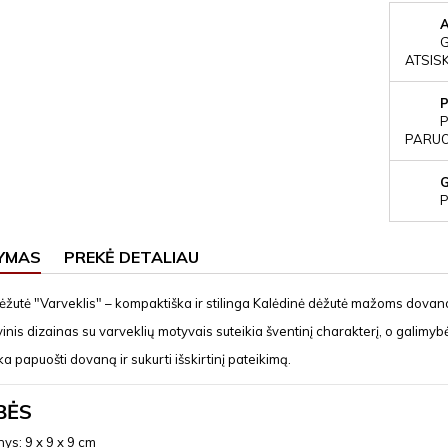
ATSIS
P
PARUOŠ
P
YMAS
PREKĖ DETALIAU
žutė "Varveklis" – kompaktiška ir stilinga Kalėdinė dėžutė mažoms dova
nis dizainas su varveklių motyvais suteikia šventinį charakterį, o galimyb
nka papuošti dovaną ir sukurti išskirtinį pateikimą.
BĖS
s: 9 x 9 x 9 cm