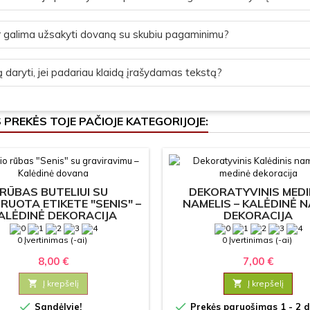
 galima užsakyti dovaną su skubiu pagaminimu?
 daryti, jei padariau klaidą įrašydamas tekstą?
S PREKĖS TOJE PAČIOJE KATEGORIJOJE:
RŪBAS BUTELIUI SU
DEKORATYVINIS MEDI
RUOTA ETIKETE "SENIS" –
NAMELIS – KALĖDINĖ 
ALĖDINĖ DEKORACIJA
DEKORACIJA
0 Įvertinimas (-ai)
0 Įvertinimas (-ai)
8,00 €
7,00 €

Į krepšelį

Į krepšelį


Sandėlyje!
Prekės paruošimas 1 - 2 d