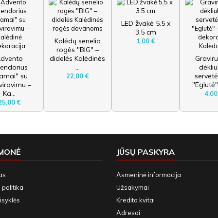
LED žvakė 5.5 x
3.5 cm
Kalėdų senelio
1,00 €
rogės "BIG" –
dvento
didelės Kalėdinės
Gravir
lendorius
...
dėkli
amai" su
servet
22,00 €
viravimu –
"Eglutė" 
Ka...
4,00
25,00 €
ĮMONĖ
JŪSŲ PASKYRA
as
Asmeninė informacija
politika
Užsakymai
isyklės
Kredito kvitai
Adresai