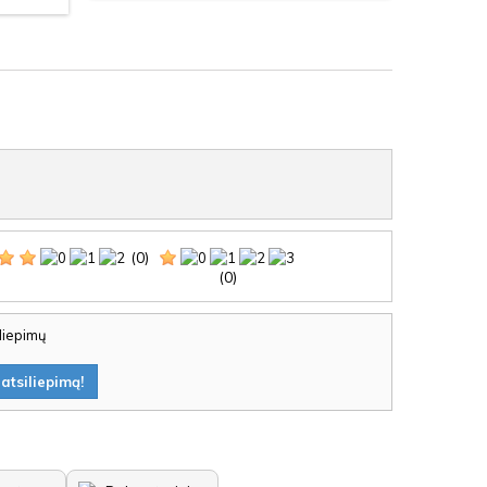
(0)
(0)
iliepimų
atsiliepimą!