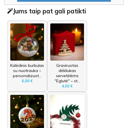
Jums taip pat gali patikti
Kalėdinis burbulas
Graviruotas
su nuotrauka –
dėkliukas
personalizuot...
servetėlėms
"Eglutė" – st...
6,00 €
4,00 €