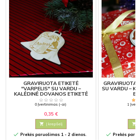
GRAVIRUOTA ETIKETĖ
GRAVIRUOTA E
"VARPELIS" SU VARDU –
SU VARDU – K
KALĖDINĖ DOVANOS ETIKETĖ
ET
0 Įvertinimas (-ai)
1 Įvert
0,35 €
0

Į krepšelį



Prekės paruošimas 1 - 2 dienos.
Prekės paruoš