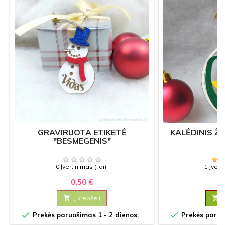
GRAVIRUOTA ETIKETĖ
KALĖDINIS ŽA
"BESMEGENIS"
0 Įvertinimas (-ai)
1 Įvert
0,50 €
3

Į krepšelį



Prekės paruošimas 1 - 2 dienos.
Prekės paruoš