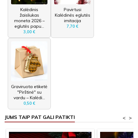
Kalėdinis
Pavirtusi
žaisliukas
Kalėdinės eglutės
moneta 2026 –
imitacija
eglutės papu...
7,70 €
3,00 €
Graviruota etiketė
"Pirštinė" su
vardu – Kalėdi...
0,50 €
JUMS TAIP PAT GALI PATIKTI
<
>