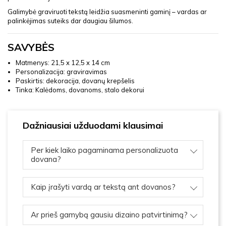
Galimybė graviruoti tekstą leidžia suasmeninti gaminį – vardas ar
palinkėjimas suteiks dar daugiau šilumos.
SAVYBĖS
Matmenys: 21,5 x 12,5 x 14 cm
Personalizacija: graviravimas
Paskirtis: dekoracija, dovanų krepšelis
Tinka: Kalėdoms, dovanoms, stalo dekorui
Dažniausiai užduodami klausimai
Per kiek laiko pagaminama personalizuota
dovana?
Kaip įrašyti vardą ar tekstą ant dovanos?
Ar prieš gamybą gausiu dizaino patvirtinimą?