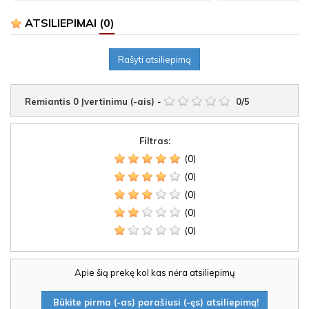
ATSILIEPIMAI
(0)
Rašyti atsiliepimą
Remiantis
0
Įvertinimu (-ais)
-
0
/
5
Filtras:
(0)
(0)
(0)
(0)
(0)
Apie šią prekę kol kas nėra atsiliepimų
Būkite pirma (-as) parašiusi (-ęs) atsiliepimą!