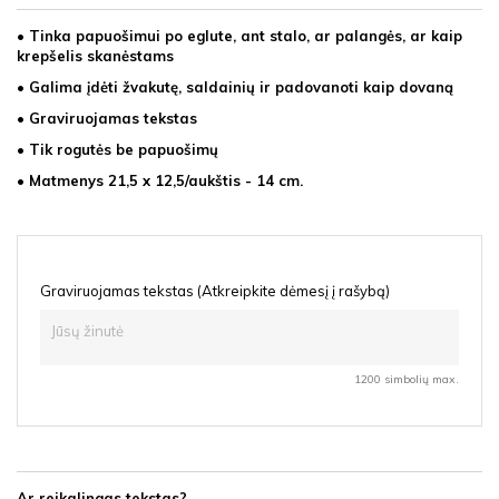
• Tinka papuošimui po eglute, ant stalo, ar palangės, ar kaip
krepšelis skanėstams
• Galima įdėti žvakutę, saldainių ir padovanoti kaip dovaną
• Graviruojamas tekstas
• Tik rogutės be papuošimų
• Matmenys 21,5 x 12,5/aukštis - 14 cm.
Graviruojamas tekstas (Atkreipkite dėmesį į rašybą)
1200 simbolių max.
Ar reikalingas tekstas?