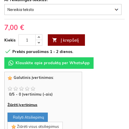
7,00 €
Į krepšelį

Kiekis

Prekės paruošimas 1 - 2 dienos.
Klauskite apie produktą per WhatsApp
Galutinis įvertinimas
:
0
/
5
-
0
Įvertinimu (-ais)
Žiūrėti įvertinimus
Rašyti Atsiliepimą
Žiūrėti visus atsiliepimus