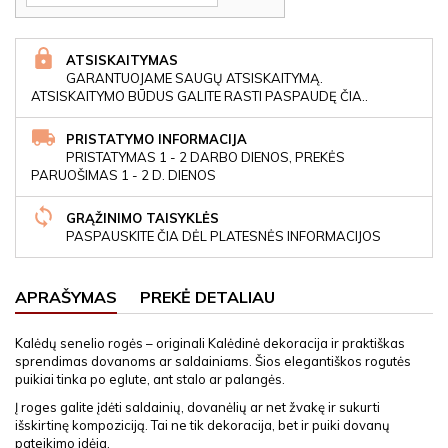
ATSISKAITYMAS
GARANTUOJAME SAUGŲ ATSISKAITYMĄ.
ATSISKAITYMO BŪDUS GALITE RASTI PASPAUDĘ ČIA..
PRISTATYMO INFORMACIJA
PRISTATYMAS 1 - 2 DARBO DIENOS, PREKĖS
PARUOŠIMAS 1 - 2 D. DIENOS
GRĄŽINIMO TAISYKLĖS
PASPAUSKITE ČIA DĖL PLATESNĖS INFORMACIJOS
APRAŠYMAS
PREKĖ DETALIAU
Kalėdų senelio rogės – originali Kalėdinė dekoracija ir praktiškas
sprendimas dovanoms ar saldainiams. Šios elegantiškos rogutės
puikiai tinka po eglute, ant stalo ar palangės.
Į roges galite įdėti saldainių, dovanėlių ar net žvakę ir sukurti
išskirtinę kompoziciją. Tai ne tik dekoracija, bet ir puiki dovanų
pateikimo idėja.