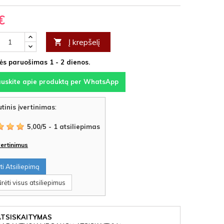
€
Į krepšelį

s paruošimas 1 - 2 dienos.
auskite apie produktą per WhatsApp
tinis įvertinimas
:
5,00
/
5
-
1
atsiliepimas
įvertinimus
i Atsiliepimą
rėti visus atsiliepimus
ATSISKAITYMAS