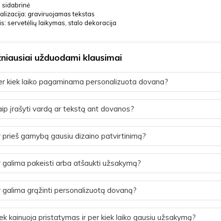
 sidabrinė
lizacija: graviruojamas tekstas
is: servetėlių laikymas, stalo dekoracija
niausiai užduodami klausimai
r kiek laiko pagaminama personalizuota dovana?
ip įrašyti vardą ar tekstą ant dovanos?
 prieš gamybą gausiu dizaino patvirtinimą?
 galima pakeisti arba atšaukti užsakymą?
 galima grąžinti personalizuotą dovaną?
ek kainuoja pristatymas ir per kiek laiko gausiu užsakymą?