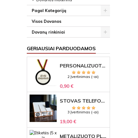
Pagal Kategoriją
Visos Dovanos
Dovanų rinkiniai
GERIAUSIAI PARDUODAMOS
PERSONALIZUOTAS MEDALIS "1" SU GRAVIRUOTU TEKSTU
2 Įvertinimas (-ai)
0,90 €
STOVAS TELEFONAMS KLASEI (27 VIETOS) – GRAVIRUOJAMAS ORGANIZATORIUS
3 Įvertinimas (-ai)
19,00 €
METALIZUOTO PLASTIKO ETIKETĖS SU GRAVIRUOTU TEKSTU -LOGOTIPU