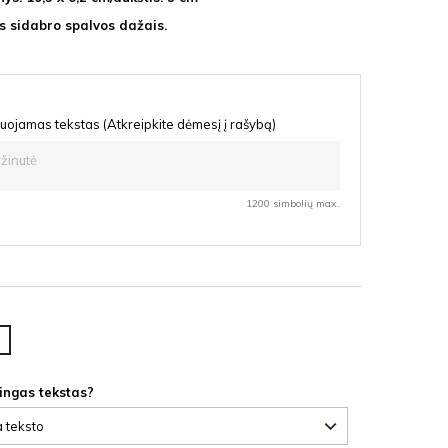
s sidabro spalvos dažais.
uojamas tekstas (Atkreipkite dėmesį į rašybą)
1200 simbolių max.
lta
F
lingas tekstas?