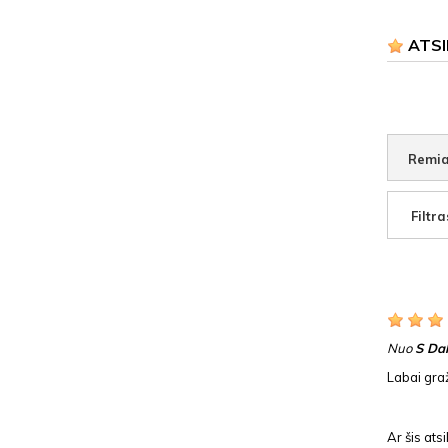
ATSI
Remia
Filtra
Nuo
S Dal
Labai gra
Ar šis at