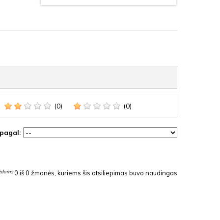
(0)
(0)
 pagal:
lėdoms
0
iš
0
žmonės, kuriems šis atsiliepimas buvo naudingas