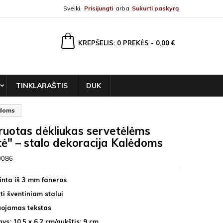
Sveiki,
Prisijungti
arba
Sukurti paskyrą
ška
KREPŠELIS
0
PREKĖS -
0,00 €
TINKLARAŠTIS
DUK
ėdoms
ruotas dėkliukas servetėlėms
tė" – stalo dekoracija Kalėdoms
0086
nta iš 3 mm faneros
ti šventiniam stalui
uojamas tekstas
ys: 10,5 x 6,2 cm/aukštis: 9 cm