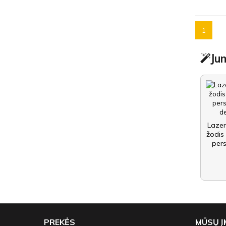
1
Jum
Lazer
žodis
pers
PREKĖS
MŪSŲ 