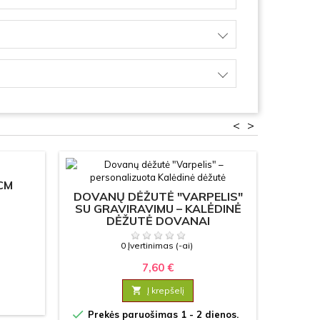
<
>
 CM
KA
DOVANŲ DĖŽUTĖ "VARPELIS"
"RAKT
SU GRAVIRAVIMU – KALĖDINĖ
DOVA
DĖŽUTĖ DOVANAI
0 Įvertinimas (-ai)
7,60 €

Į krepšelį

Prek

Prekės paruošimas 1 - 2 dienos.