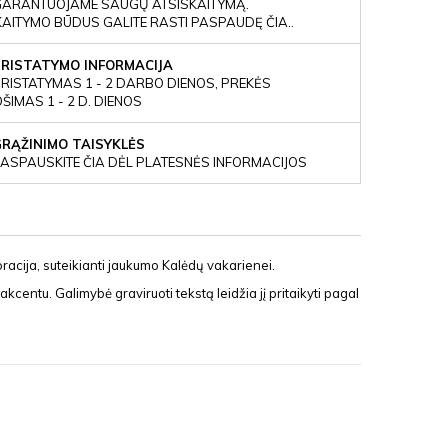
GARANTUOJAME SAUGŲ ATSISKAITYMĄ.
KAITYMO BŪDUS GALITE RASTI PASPAUDĘ ČIA..
PRISTATYMO INFORMACIJA
RISTATYMAS 1 - 2 DARBO DIENOS, PREKĖS
IMAS 1 - 2 D. DIENOS
GRĄŽINIMO TAISYKLĖS
ASPAUSKITE ČIA DĖL PLATESNĖS INFORMACIJOS
oracija, suteikianti jaukumo Kalėdų vakarienei.
 akcentu. Galimybė graviruoti tekstą leidžia jį pritaikyti pagal