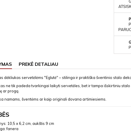
ATSIS
P
PARUOŠ
P
YMAS
PREKĖ DETALIAU
s dėkliukas servetėlėms "Eglutė" – stilinga ir praktiška šventinio stalo dek
kas ne tik padeda tvarkingai laikyti servetėles, bet ir tampa išskirtiniu stalo
ę ar progą.
inka namams, šventėms ar kaip originali dovana artimiesiems.
BĖS
s: 10,5 x 6,2 cm, aukštis 9 cm
ga: fanera