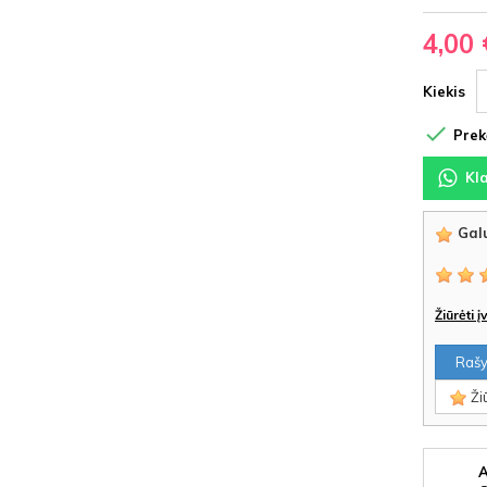
4,00 
Kiekis

Prekė
Kl
Galu
Žiūrėti 
Rašyt
Žiū