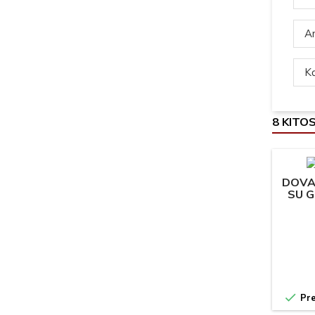
Ar
Ką
8 KITO
DOVA
SU G

Pre