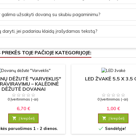
 galima užsakyti dovaną su skubiu pagaminimu?
 daryti, jei padariau klaidą įrašydamas tekstą?
S PREKĖS TOJE PAČIOJE KATEGORIJOJE:
NŲ DĖŽUTĖ "VARVEKLIS"
LED ŽVAKĖ 5.5 X 3.5
RAVIRAVIMU – KALĖDINĖ
DĖŽUTĖ DOVANAI
0 Įvertinimas (-ai)
0 Įvertinimas (-ai)
6,70 €
1,00 €

Į krepšelį

Į krepšelį

kės paruošimas 1 - 2 dienos.
Sandėlyje!