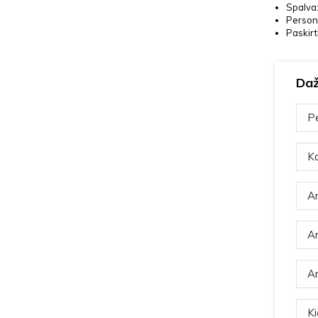
Spalva:
Persona
Paskirt
Daž
Pe
Ka
Ar
Ar
Ar
Ki