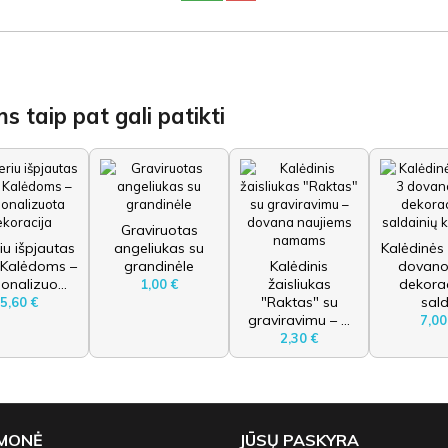
s taip pat gali patikti
Graviruotas
iu išpjautas
angeliukas su
Kalėdinės
 Kalėdoms –
grandinėle
Kalėdinis
dovano
onalizuo...
žaisliukas
dekorac
1,00 €
"Raktas" su
sald.
5,60 €
graviravimu – ...
7,00
2,30 €
ĮMONĖ
JŪSŲ PASKYRA