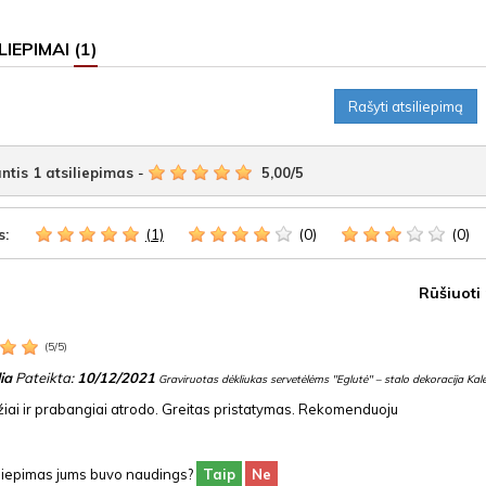
LIEPIMAI
(1)
Rašyti atsiliepimą
ntis
1
atsiliepimas
-
5,00
/
5
(1)
(0)
(0)
s:
Rūšiuoti
(
5
/
5
)
ia
Pateikta:
10/12/2021
Graviruotas dėkliukas servetėlėms "Eglutė" – stalo dekoracija Ka
žiai ir prabangiai atrodo. Greitas pristatymas. Rekomenduoju
siliepimas jums buvo naudings?
Taip
Ne