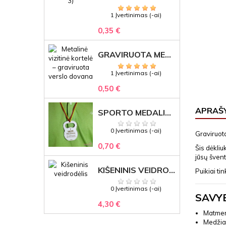
1 Įvertinimas (-ai)
0,35 €
GRAVIRUOTA METALINĖ VIZITINĖ KORTELĖ SU LOGOTIPU – REPREZENTACINĖ VERSLO DOVANA
1 Įvertinimas (-ai)
0,50 €
APRAŠ
SPORTO MEDALIS "STIPRUOLIS" SU GRAVIRUOTU TEKSTU
0 Įvertinimas (-ai)
Graviruota
0,70 €
Šis dėkliu
jūsų švent
KIŠENINIS VEIDRODĖLIS
Puikiai t
0 Įvertinimas (-ai)
SAVY
4,30 €
Matmeny
Medžia