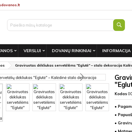
dovanos.lt
Paie
VANOS
VERSLUI
DOVANŲ RINKINIAI
INFORMACIJA
nos
Graviruotas dėkliukas servetėlėms "Eglutė" – stalo dekoracija Kal
Gravi
"Eglu
Kodas
0
• Pagami
• Papuoš
• Gravir
• Matmen