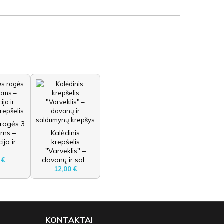
 rogės 3
ms –
Kalėdinis
ija ir
krepšelis
..
"Varveklis" –
dovanų ir sal...
 €
12,00 €
KONTAKTAI