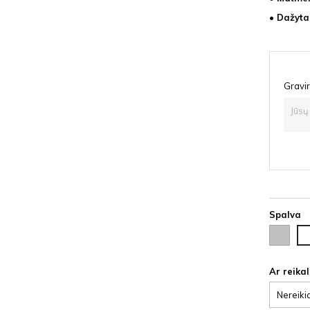
• Dažyta
Gravir
Spalva
Sidabrinė
Ba
HD
Ar reika