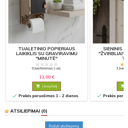
TUALETINIO POPIERIAUS
SIENINIS
LAIKIKLIS SU GRAVIRAVIMU
"ŽVIRBLIAI"
"MINUTĖ"
T
0 Įvertinimas (-ai)
3 Įvert
13,00 €
8

Į krepšelį



Prekės paruošimas 1 - 2 dienos.
Prekės paruoš
ATSILIEPIMAI
(0)
Rašyti atsiliepimą