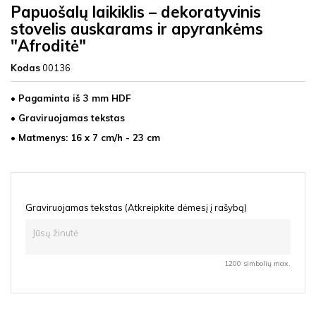
Papuošalų laikiklis – dekoratyvinis
stovelis auskarams ir apyrankėms
"Afroditė"
Kodas
00136
• Pagaminta iš 3 mm HDF
• Graviruojamas tekstas
• Matmenys: 16 x 7 cm/h - 23 cm
Graviruojamas tekstas (Atkreipkite dėmesį į rašybą)
1200 simbolių max.