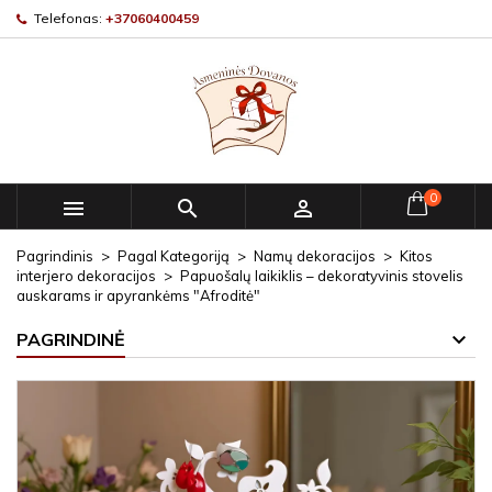
Telefonas:
+37060400459
0



Pagrindinis
Pagal Kategoriją
Namų dekoracijos
Kitos
interjero dekoracijos
Papuošalų laikiklis – dekoratyvinis stovelis
auskarams ir apyrankėms "Afroditė"
PAGRINDINĖ