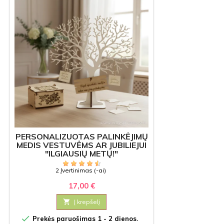
PERSONALIZUOTAS PALINKĖJIMŲ
MEDIS VESTUVĖMS AR JUBILIEJUI
"ILGIAUSIŲ METŲ!"
2 Įvertinimas (-ai)
17,00 €

Į krepšelį

Prekės paruošimas 1 - 2 dienos.