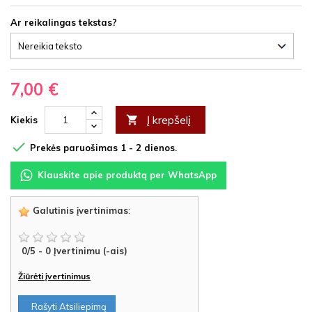
Ar reikalingas tekstas?
7,00 €
Į krepšelį

Kiekis

Prekės paruošimas 1 - 2 dienos.
Klauskite apie produktą per WhatsApp
Galutinis įvertinimas
:
0
/
5
-
0
Įvertinimu (-ais)
Žiūrėti įvertinimus
Rašyti Atsiliepimą