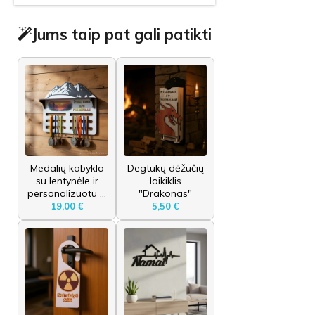
Jums taip pat gali patikti
Medalių kabykla
Degtukų dėžučių
su lentynėle ir
laikiklis
personalizuotu ...
"Drakonas"
19,00 €
5,50 €