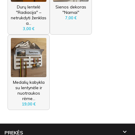
Durų lentelė
Sienos dekoras
"Radiacija" –
"Namai"
netrukdyti ženklas
7,00 €
a...
3,00 €
Medalių kabykla
su lentynėle ir
nuotraukos
rėme...
19,00 €

PREKĖS