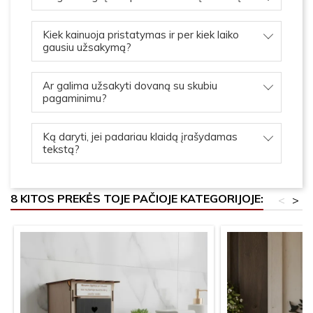
Kiek kainuoja pristatymas ir per kiek laiko
gausiu užsakymą?
Ar galima užsakyti dovaną su skubiu
pagaminimu?
Ką daryti, jei padariau klaidą įrašydamas
tekstą?
8 KITOS PREKĖS TOJE PAČIOJE KATEGORIJOJE:
<
>