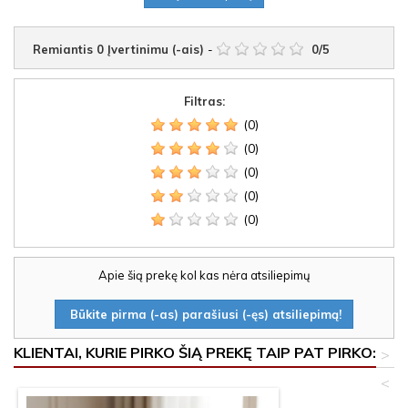
Remiantis
0
Įvertinimu (-ais)
-
0
/
5
Filtras:
(0)
(0)
(0)
(0)
(0)
Apie šią prekę kol kas nėra atsiliepimų
Būkite pirma (-as) parašiusi (-ęs) atsiliepimą!
KLIENTAI, KURIE PIRKO ŠIĄ PREKĘ TAIP PAT PIRKO:
>
<