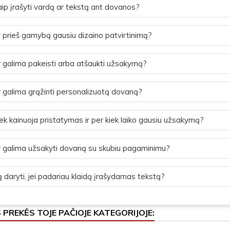
ip įrašyti vardą ar tekstą ant dovanos?
 prieš gamybą gausiu dizaino patvirtinimą?
 galima pakeisti arba atšaukti užsakymą?
 galima grąžinti personalizuotą dovaną?
ek kainuoja pristatymas ir per kiek laiko gausiu užsakymą?
 galima užsakyti dovaną su skubiu pagaminimu?
 daryti, jei padariau klaidą įrašydamas tekstą?
S PREKĖS TOJE PAČIOJE KATEGORIJOJE: