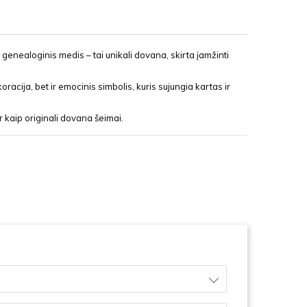
enealoginis medis – tai unikali dovana, skirta įamžinti
oracija, bet ir emocinis simbolis, kuris sujungia kartas ir
r kaip originali dovana šeimai.