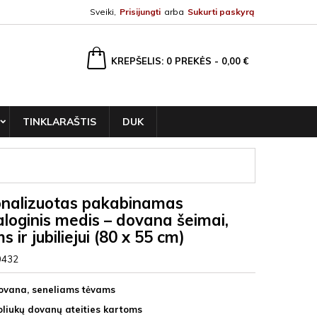
Sveiki,
Prisijungti
arba
Sukurti paskyrą
ška
KREPŠELIS
0
PREKĖS -
0,00 €
TINKLARAŠTIS
DUK
nalizuotas pakabinamas
loginis medis – dovana šeimai,
 ir jubiliejui (80 x 55 cm)
0432
dovana, seneliams tėvams
oliukų dovanų ateities kartoms