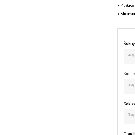
• Puikiai
• Matmen
Šaknys
Kamien
Šakos 
Obuoli