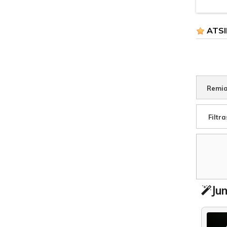
ATSI
Remia
Filtra
Jum