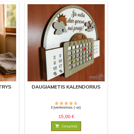
"TRYS
DAUGIAMETIS KALENDORIUS
ATIDA
SU 
3 Įvertinimas (-ai)
15,00 €

Į krepšelį