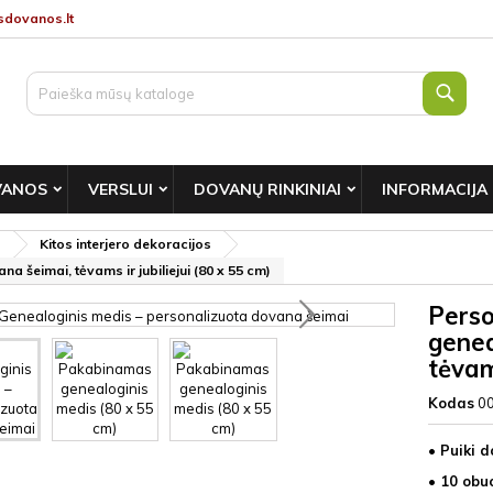
dovanos.lt
Paie
VANOS
VERSLUI
DOVANŲ RINKINIAI
INFORMACIJA
s
Kitos interjero dekoracijos
šeimai, tėvams ir jubiliejui (80 x 55 cm)
Perso
genea
tėvams
Kodas
0
• Puiki 
• 10 obu