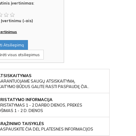
tinis įvertinimas
:
Įvertinimu (-ais)
įvertinimus
i Atsiliepimą
rėti visus atsiliepimus
ATSISKAITYMAS
GARANTUOJAME SAUGŲ ATSISKAITYMĄ.
KAITYMO BŪDUS GALITE RASTI PASPAUDĘ ČIA..
PRISTATYMO INFORMACIJA
RISTATYMAS 1 - 2 DARBO DIENOS, PREKĖS
IMAS 1 - 2 D. DIENOS
GRĄŽINIMO TAISYKLĖS
ASPAUSKITE ČIA DĖL PLATESNĖS INFORMACIJOS