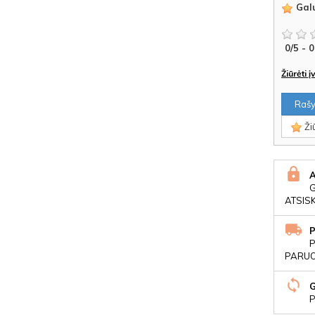
Galu
0
/
5
-
0
Žiūrėti 
Rašyt
Žiū
ATSIS
P
PARUOŠ
P