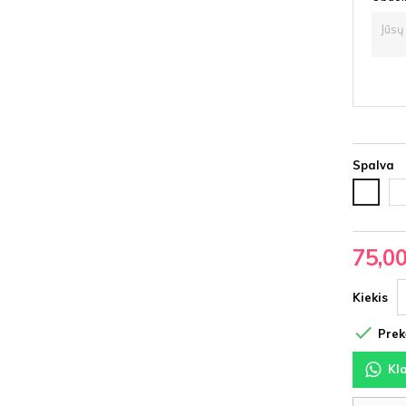
Spalva
Ju
Balta
HD
HDF
75,0
Kiekis

Prekė
Kl