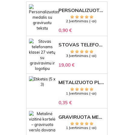
PERSONALIZUOTAS MEDALIS "1" SU GRAVIRUOTU TEKSTU
2 Įvertinimas (-ai)
0,90 €
STOVAS TELEFONAMS KLASEI (27 VIETOS) – GRAVIRUOJAMAS ORGANIZATORIUS
3 Įvertinimas (-ai)
19,00 €
METALIZUOTO PLASTIKO ETIKETĖS SU GRAVIRUOTU TEKSTU -LOGOTIPU
1 Įvertinimas (-ai)
0,35 €
GRAVIRUOTA METALINĖ VIZITINĖ KORTELĖ SU LOGOTIPU – REPREZENTACINĖ VERSLO DOVANA
1 Įvertinimas (-ai)