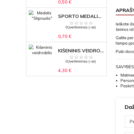
0,50 €
APRAŠ
SPORTO MEDALIS "STIPRUOLIS" SU GRAVIRUOTU TEKSTU
Ieškote i
0 Įvertinimas (-ai)
šeimos ist
0,70 €
Galite per
tampa ypa
KIŠENINIS VEIDRODĖLIS
Puiki dova
0 Įvertinimas (-ai)
SAVYBĖS
4,30 €
Matmen
Persona
Paskirt
Daž
Pe