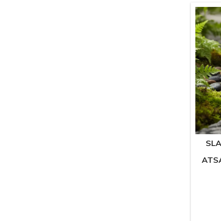
SLA
ATSA