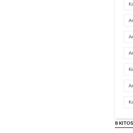
Ka
Ar
Ar
Ar
Ki
Ar
Ką
8 KITO