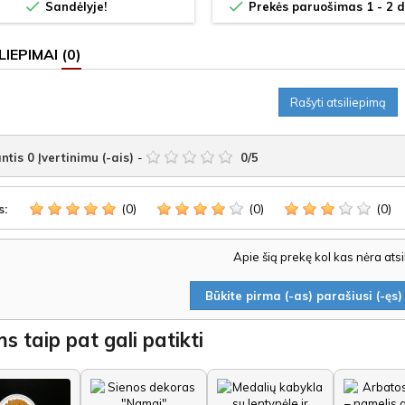


Sandėlyje!
Prekės paruošimas 1 - 2 d
LIEPIMAI
(0)
Rašyti atsiliepimą
ntis
0
Įvertinimu (-ais)
-
0
/
5
(0)
(0)
(0)
s:
Apie šią prekę kol kas nėra ats
Būkite pirma (-as) parašiusi (-ęs) 
s taip pat gali patikti