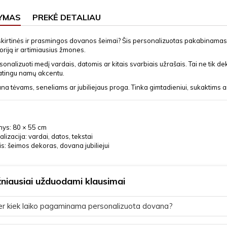
YMAS
PREKĖ DETALIAU
šskirtinės ir prasmingos dovanos šeimai? Šis personalizuotas pakabinamas g
oriją ir artimiausius žmones.
sonalizuoti medį vardais, datomis ar kitais svarbiais užrašais. Tai ne tik dek
tingu namų akcentu.
na tėvams, seneliams ar jubiliejaus proga. Tinka gimtadieniui, sukaktims a
ys: 80 × 55 cm
lizacija: vardai, datos, tekstai
is: šeimos dekoras, dovana jubiliejui
niausiai užduodami klausimai
r kiek laiko pagaminama personalizuota dovana?