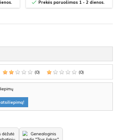


ienos.
Prekės paruošimas 1 - 2 dienos.
Prek
(0)
(0)
iliepimų
atsiliepimą!