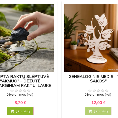
PTA RAKTŲ SLĖPTUVĖ
GENEALOGINIS MEDIS 
"AKMUO" – DĖŽUTĖ
ŠAKOS"
RGINIAM RAKTUI LAUKE
0 Įvertinimas (-ai)
0 Įvertinimas (-ai)
8,70 €
12,00 €

Į krepšelį

Į krepšelį