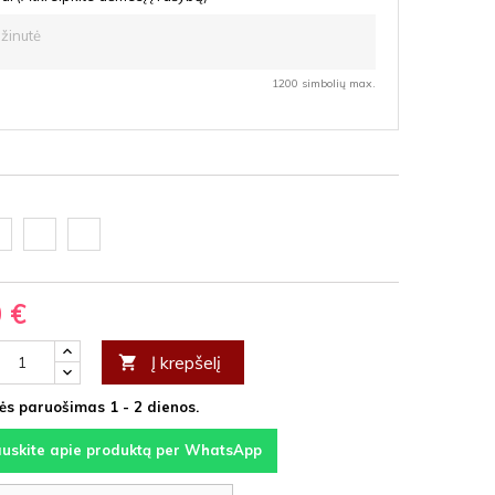
1200 simbolių max.
oda
Ąžuolas
Vyšnia
F
latte
HDF
HDF
0 €
Į krepšelį

s paruošimas 1 - 2 dienos.
auskite apie produktą per WhatsApp