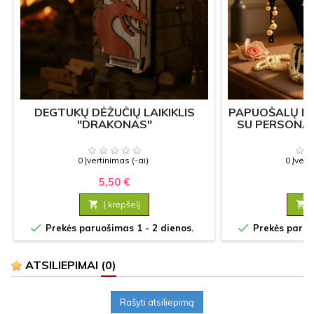
DEGTUKŲ DĖŽUČIŲ LAIKIKLIS
PAPUOŠALŲ MED
"DRAKONAS"
SU PERSONA
0 Įvertinimas (-ai)
0 Įvert
5,50 €
9

Į krepšelį



Prekės paruošimas 1 - 2 dienos.
Prekės paruoš
ATSILIEPIMAI
(0)
Rašyti atsiliepimą