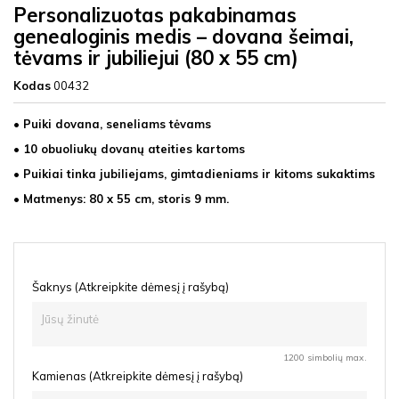
Personalizuotas pakabinamas
genealoginis medis – dovana šeimai,
tėvams ir jubiliejui (80 x 55 cm)
Kodas
00432
• Puiki dovana, seneliams tėvams
• 10 obuoliukų dovanų ateities kartoms
• Puikiai tinka jubiliejams, gimtadieniams ir kitoms sukaktims
• Matmenys: 80 x 55 cm, storis 9 mm.
Šaknys (Atkreipkite dėmesį į rašybą)
1200 simbolių max.
Kamienas (Atkreipkite dėmesį į rašybą)