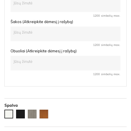
1200 simbolių max.
Šakos (Atkreipkite dėmesį į rašybą)
1200 simbolių max.
Obuoliai (Atkreipkite dėmesį į rašybą)
1200 simbolių max.
Spalva
Juoda
Ąžuolas
Vyšnia
Balta
HDF
latte
HDF
HDF
HDF