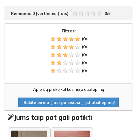
Remiantis
0
Įvertinimu (-ais)
-
0
/
5
Filtras:
(0)
(0)
(0)
(0)
(0)
Apie šią prekę kol kas nėra atsiliepimų
Būkite pirma (-as) parašiusi (-ęs) atsiliepimą!
Jums taip pat gali patikti