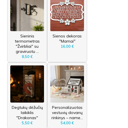
Sieninis
Sienos dekoras
termometras
"Mamai"
"Žvirbliai" su
16,00 €
graviruotu ...
8,50 €
Degtukų dėžučių
Personalizuotas
laikiklis
vestuvių dovanų
"Drakonas"
rinkinys – name...
5,50 €
54,00 €