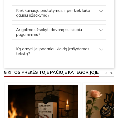
Kiek kainuoja pristatymas ir per kiek laiko
gausiu užsakymą?
Ar galima užsakyti dovaną su skubiu
pagaminimu?
Ką daryti, jei padariau klaidą įrašydamas
tekstą?
8 KITOS PREKĖS TOJE PAČIOJE KATEGORIJOJE:
<
>