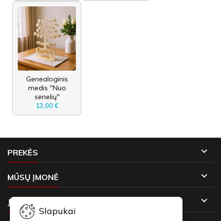
Genealoginis
medis "Nuo
senelių"
13,00 €

PREKĖS

MŪSŲ ĮMONĖ

JŪSŲ PASKYRA
Slapukai