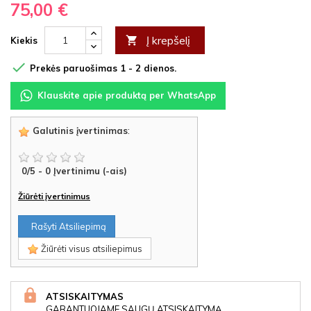
75,00 €
Į krepšelį

Kiekis

Prekės paruošimas 1 - 2 dienos.
Klauskite apie produktą per WhatsApp
Galutinis įvertinimas
:
0
/
5
-
0
Įvertinimu (-ais)
Žiūrėti įvertinimus
Rašyti Atsiliepimą
Žiūrėti visus atsiliepimus
ATSISKAITYMAS
GARANTUOJAME SAUGŲ ATSISKAITYMĄ.