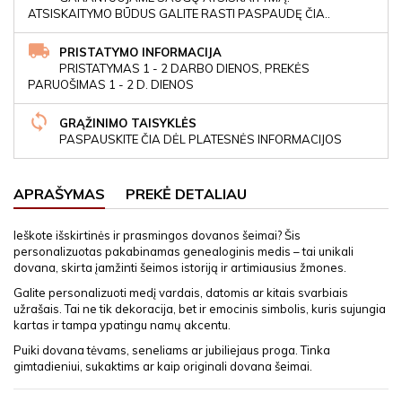
ATSISKAITYMO BŪDUS GALITE RASTI PASPAUDĘ ČIA..
PRISTATYMO INFORMACIJA
PRISTATYMAS 1 - 2 DARBO DIENOS, PREKĖS
PARUOŠIMAS 1 - 2 D. DIENOS
GRĄŽINIMO TAISYKLĖS
PASPAUSKITE ČIA DĖL PLATESNĖS INFORMACIJOS
APRAŠYMAS
PREKĖ DETALIAU
Ieškote išskirtinės ir prasmingos dovanos šeimai? Šis
personalizuotas pakabinamas genealoginis medis – tai unikali
dovana, skirta įamžinti šeimos istoriją ir artimiausius žmones.
Galite personalizuoti medį vardais, datomis ar kitais svarbiais
užrašais. Tai ne tik dekoracija, bet ir emocinis simbolis, kuris sujungia
kartas ir tampa ypatingu namų akcentu.
Puiki dovana tėvams, seneliams ar jubiliejaus proga. Tinka
gimtadieniui, sukaktims ar kaip originali dovana šeimai.