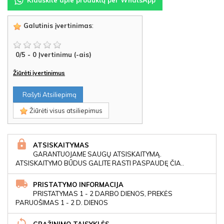
Klauskite apie produktą per WhatsApp
Galutinis įvertinimas
:
0
/
5
-
0
Įvertinimu (-ais)
Žiūrėti įvertinimus
Rašyti Atsiliepimą
Žiūrėti visus atsiliepimus
ATSISKAITYMAS
GARANTUOJAME SAUGŲ ATSISKAITYMĄ.
ATSISKAITYMO BŪDUS GALITE RASTI PASPAUDĘ ČIA..
PRISTATYMO INFORMACIJA
PRISTATYMAS 1 - 2 DARBO DIENOS, PREKĖS
PARUOŠIMAS 1 - 2 D. DIENOS