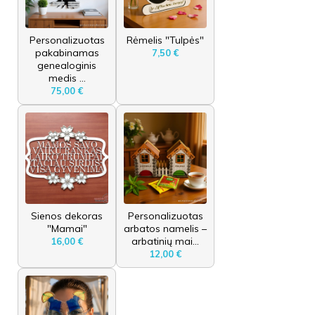
Personalizuotas
Rėmelis "Tulpės"
pakabinamas
7,50 €
genealoginis
medis ...
75,00 €
Sienos dekoras
Personalizuotas
"Mamai"
arbatos namelis –
arbatinių mai...
16,00 €
12,00 €