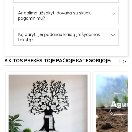
Ar galima užsakyti dovaną su skubiu
pagaminimu?
Ką daryti, jei padariau klaidą įrašydamas
tekstą?
8 KITOS PREKĖS TOJE PAČIOJE KATEGORIJOJE:
<
>