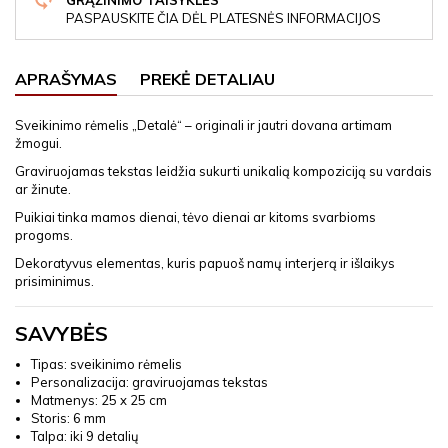
GRĄŽINIMO TAISYKLĖS
PASPAUSKITE ČIA DĖL PLATESNĖS INFORMACIJOS
APRAŠYMAS
PREKĖ DETALIAU
Sveikinimo rėmelis „Detalė“ – originali ir jautri dovana artimam
žmogui.
Graviruojamas tekstas leidžia sukurti unikalią kompoziciją su vardais
ar žinute.
Puikiai tinka mamos dienai, tėvo dienai ar kitoms svarbioms
progoms.
Dekoratyvus elementas, kuris papuoš namų interjerą ir išlaikys
prisiminimus.
SAVYBĖS
Tipas: sveikinimo rėmelis
Personalizacija: graviruojamas tekstas
Matmenys: 25 x 25 cm
Storis: 6 mm
Talpa: iki 9 detalių