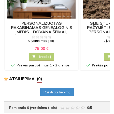
PERSONALIZUOTAS
SMEIGTUKA
PAKABINAMAS GENEALOGINIS
PAŽYMĖTI SU
MEDIS – DOVANA ŠEIMAI,
PERSONALI
TĖVAMS IR JUBILIEJUI (80 X 55
LE
CM)
0 Įvertinimas (-ai)
0 Įvert
75,00 €
0

Į krepšelį



Prekės paruošimas 1 - 2 dienos.
Prekės paruoš
ATSILIEPIMAI
(0)
Rašyti atsiliepimą
Remiantis
0
Įvertinimu (-ais)
-
0
/
5