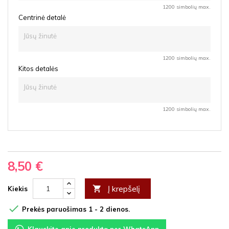
1200 simbolių max.
Centrinė detalė
1200 simbolių max.
Kitos detalės
1200 simbolių max.
8,50 €
Į krepšelį

Kiekis

Prekės paruošimas 1 - 2 dienos.