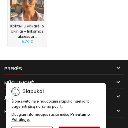
Kokteilių vakarėlio
akiniai – linksmas
aksesuar...
5,70 €

PREKĖS

MŪSŲ ĮMONĖ
Slapukai

JŪSŲ PASKYRA
Šioje svetainėje naudojami slapukai, siekiant
pagerinti jūsų naršymo patirtį.

KONTAKTAI
Daugiau informacijos rasite mūsų
Privatumo
Politikoje.
NAUJIENLAIŠKIAI