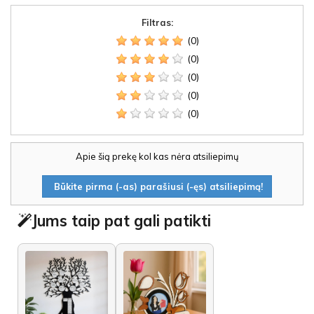
Filtras:
(0)
(0)
(0)
(0)
(0)
Apie šią prekę kol kas nėra atsiliepimų
Būkite pirma (-as) parašiusi (-ęs) atsiliepimą!
Jums taip pat gali patikti