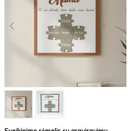
Sveikinimo rėmelis su graviravimu