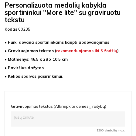
Personalizuota medalių kabykla
sportininkui "More lite" su graviruotu
tekstu
Kodas
00235
• Puiki dovana sportininkams kaupti apdovanojimus
• Graviruojamas tekstas (
rekomenduojamas iki 5 žodžių
)
• Matmenys: 46.5 x 28 x 10,5 cm
• Paviršius dažytas
• Kelios spalvos pasirinkimui.
Graviruojamas tekstas (Atkreipkite dėmesį į rašybą)
1200 simbolių max.