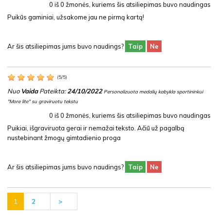
0
iš
0
žmonės, kuriems šis atsiliepimas buvo naudingas
Puikūs gaminiai, užsakome jau ne pirmą kartą!
Ar šis atsiliepimas jums buvo naudings?
Taip
Ne
(
5
/
5
)
Nuo
Vaida
Pateikta:
24/10/2022
Personalizuota medalių kabykla sportininkui
"More lite" su graviruotu tekstu
0
iš
0
žmonės, kuriems šis atsiliepimas buvo naudingas
Puikiai, išgraviruota gerai ir nemažai teksto. Ačiū už pagalbą
nustebinant žmogų gimtadienio proga
Ar šis atsiliepimas jums buvo naudings?
Taip
Ne
1
2
>