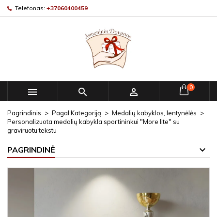
Telefonas:
+37060400459
0



Pagrindinis
Pagal Kategoriją
Medalių kabyklos, lentynėlės
Personalizuota medalių kabykla sportininkui "More lite" su
graviruotu tekstu
PAGRINDINĖ