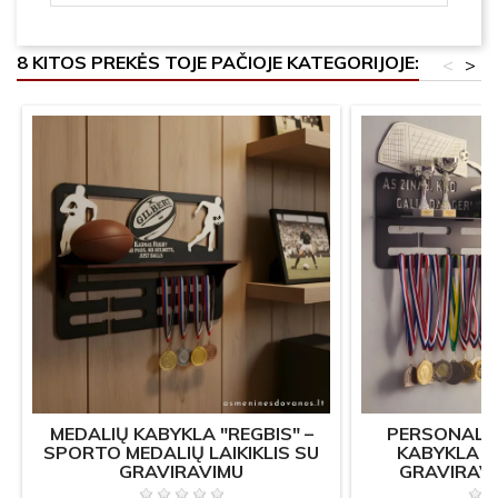
8 KITOS PREKĖS TOJE PAČIOJE KATEGORIJOJE:
<
>
MEDALIŲ KABYKLA "REGBIS" –
PERSONALI
SPORTO MEDALIŲ LAIKIKLIS SU
KABYKLA "
GRAVIRAVIMU
GRAVIRAV
FUTBO