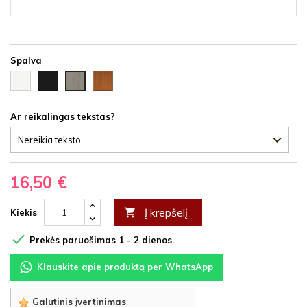
Spalva
Balta
Juoda
Vyšnia
Ąžuolas
HDF
HDF
HDF
latte
HDF
Ar reikalingas tekstas?
16,50 €
Į krepšelį

Kiekis

Prekės paruošimas 1 - 2 dienos.
Klauskite apie produktą per WhatsApp
Galutinis įvertinimas
: