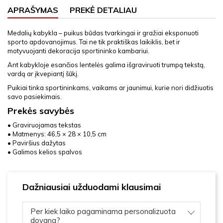
APRAŠYMAS
PREKĖ DETALIAU
Medalių kabykla – puikus būdas tvarkingai ir gražiai eksponuoti
sporto apdovanojimus. Tai ne tik praktiškas laikiklis, bet ir
motyvuojanti dekoracija sportininko kambariui.
Ant kabykloje esančios lentelės galima išgraviruoti trumpą tekstą,
vardą ar įkvepiantį šūkį.
Puikiai tinka sportininkams, vaikams ar jaunimui, kurie nori didžiuotis
savo pasiekimais.
Prekės savybės
• Graviruojamas tekstas
• Matmenys: 46,5 × 28 × 10,5 cm
• Paviršius dažytas
• Galimos kelios spalvos
Dažniausiai užduodami klausimai
Per kiek laiko pagaminama personalizuota
dovana?