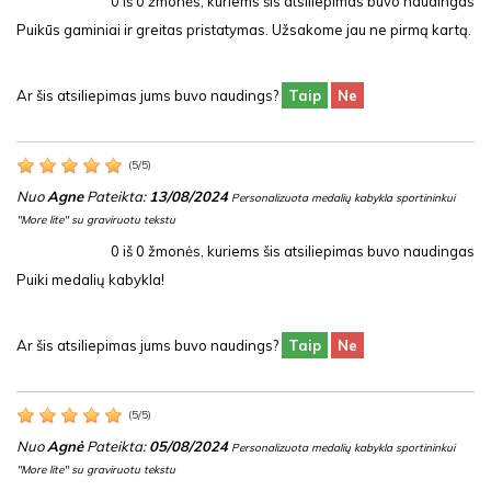
0
iš
0
žmonės, kuriems šis atsiliepimas buvo naudingas
Puikūs gaminiai ir greitas pristatymas. Užsakome jau ne pirmą kartą.
Ar šis atsiliepimas jums buvo naudings?
Taip
Ne
(
5
/
5
)
Nuo
Agne
Pateikta:
13/08/2024
Personalizuota medalių kabykla sportininkui
"More lite" su graviruotu tekstu
0
iš
0
žmonės, kuriems šis atsiliepimas buvo naudingas
Puiki medalių kabykla!
Ar šis atsiliepimas jums buvo naudings?
Taip
Ne
(
5
/
5
)
Nuo
Agnė
Pateikta:
05/08/2024
Personalizuota medalių kabykla sportininkui
"More lite" su graviruotu tekstu