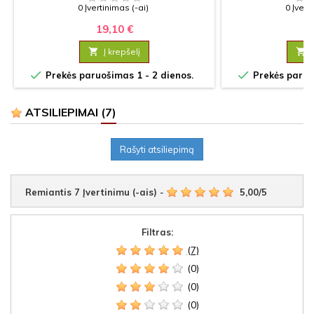
0 Įvertinimas (-ai)
0 Įvert
19,10 €
18

Į krepšelį



Prekės paruošimas 1 - 2 dienos.
Prekės paruoš
ATSILIEPIMAI
(7)
Rašyti atsiliepimą
Remiantis
7
Įvertinimu (-ais)
-
5,00
/
5
Filtras:
(7)
(0)
(0)
(0)