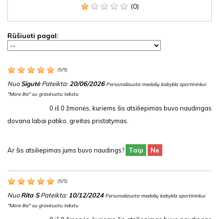
(0)
Rūšiuoti pagal:
(
5
/
5
)
Nuo
Sigutė
Pateikta:
20/06/2026
Personalizuota medalių kabykla sportininkui
"More lite" su graviruotu tekstu
0
iš
0
žmonės, kuriems šis atsiliepimas buvo naudingas
dovana labai patiko, greitas pristatymas.
Ar šis atsiliepimas jums buvo naudings?
Taip
Ne
(
5
/
5
)
Nuo
Rita S
Pateikta:
10/12/2024
Personalizuota medalių kabykla sportininkui
"More lite" su graviruotu tekstu