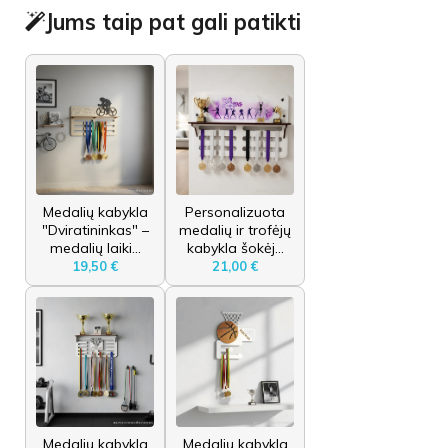
Jums taip pat gali patikti
Medalių kabykla
Personalizuota
"Dviratininkas" –
medalių ir trofėjų
medalių laiki...
kabykla šokėj...
19,50 €
21,00 €
Medalių kabykla
Medalių kabykla