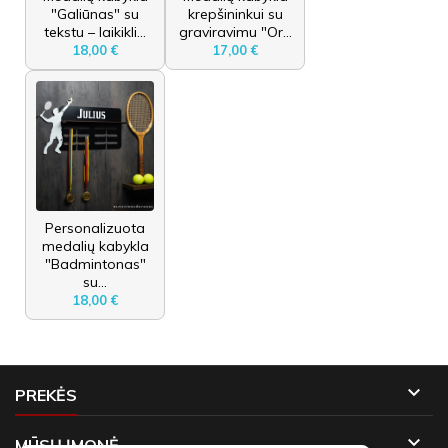
"Galiūnas" su
krepšininkui su
tekstu – laikikli...
graviravimu "Or...
18,00 €
17,00 €
Personalizuota
medalių kabykla
"Badmintonas"
su...
18,00 €

PREKĖS

MŪSŲ ĮMONĖ