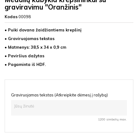
graviravimu "Oranžinis"
Kodas
00098
• Puiki dovana žaidžiantiems krepšinį
• Graviruojamas tekstas
• Matmenys: 38,5 x 34 x 0,9 cm
• Paviršius dažytas
• Pagaminta iš
HDF
.
Graviruojamas tekstas (Atkreipkite dėmesį į rašybą)
1200 simbolių max.