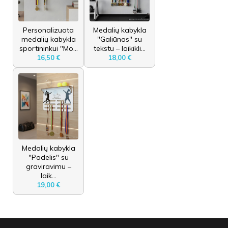
Personalizuota
Medalių kabykla
medalių kabykla
"Galiūnas" su
sportininkui "Mo...
tekstu – laikikli...
16,50 €
18,00 €
Medalių kabykla
"Padelis" su
graviravimu –
laik...
19,00 €