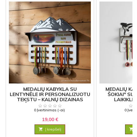
MEDALIŲ KABYKLA SU
MEDALIŲ KA
LENTYNĖLE IR PERSONALIZUOTU
ŠOKIAI" SU
TEKSTU – KALNŲ DIZAINAS
LAIKIKLI
ŽYGIAMS IR SPORTUI
0 Įvertinimas (-ai)
0 Įvert
19,00 €
18

Į krepšelį
