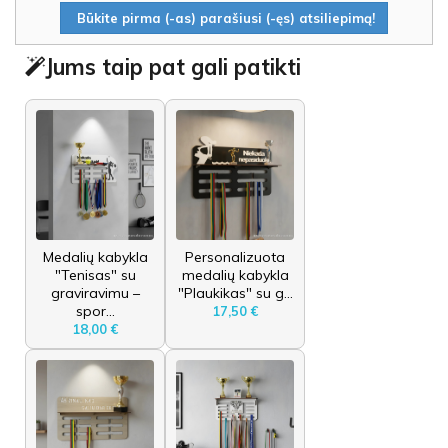
Būkite pirma (-as) parašiusi (-ęs) atsiliepimą!
Jums taip pat gali patikti
Medalių kabykla
Personalizuota
"Tenisas" su
medalių kabykla
graviravimu –
"Plaukikas" su g...
spor...
17,50 €
18,00 €