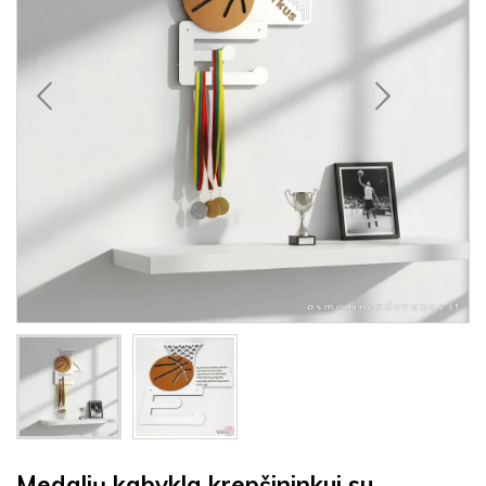
Medalių kabykla krepšininkui su