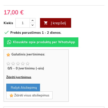
17,00 €
Į krepšelį

Kiekis

Prekės paruošimas 1 - 2 dienos.
Klauskite apie produktą per WhatsApp
Galutinis įvertinimas
:
0
/
5
-
0
Įvertinimu (-ais)
Žiūrėti įvertinimus
Rašyti Atsiliepimą
Žiūrėti visus atsiliepimus