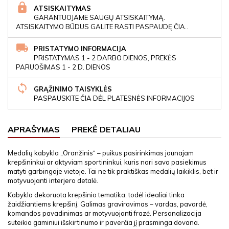
ATSISKAITYMAS
GARANTUOJAME SAUGŲ ATSISKAITYMĄ.
ATSISKAITYMO BŪDUS GALITE RASTI PASPAUDĘ ČIA..
PRISTATYMO INFORMACIJA
PRISTATYMAS 1 - 2 DARBO DIENOS, PREKĖS
PARUOŠIMAS 1 - 2 D. DIENOS
GRĄŽINIMO TAISYKLĖS
PASPAUSKITE ČIA DĖL PLATESNĖS INFORMACIJOS
APRAŠYMAS
PREKĖ DETALIAU
Medalių kabykla „Oranžinis“ – puikus pasirinkimas jaunajam
krepšininkui ar aktyviam sportininkui, kuris nori savo pasiekimus
matyti garbingoje vietoje. Tai ne tik praktiškas medalių laikiklis, bet ir
motyvuojanti interjero detalė.
Kabykla dekoruota krepšinio tematika, todėl idealiai tinka
žaidžiantiems krepšinį. Galimas graviravimas – vardas, pavardė,
komandos pavadinimas ar motyvuojanti frazė. Personalizacija
suteikia gaminiui išskirtinumo ir paverčia jį prasminga dovana.