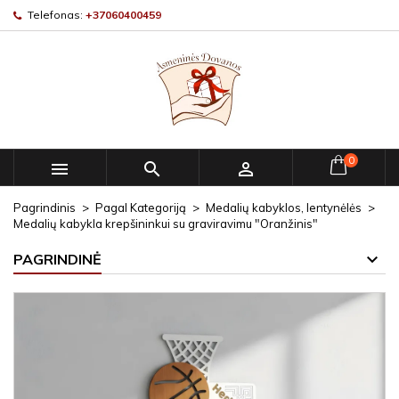
Telefonas:
+37060400459
0



Pagrindinis
Pagal Kategoriją
Medalių kabyklos, lentynėlės
Medalių kabykla krepšininkui su graviravimu "Oranžinis"
PAGRINDINĖ