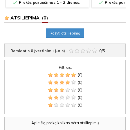


Prekės paruošimas 1 - 2 dienos.
Prekės paruoš
ATSILIEPIMAI
(0)
Rašyti atsiliepimą
Remiantis
0
Įvertinimu (-ais)
-
0
/
5
Filtras:
(0)
(0)
(0)
(0)
(0)
Apie šią prekę kol kas nėra atsiliepimų