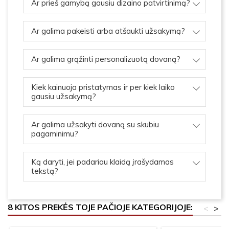
Ar prieš gamybą gausiu dizaino patvirtinimą?
Ar galima pakeisti arba atšaukti užsakymą?
Ar galima grąžinti personalizuotą dovaną?
Kiek kainuoja pristatymas ir per kiek laiko
gausiu užsakymą?
Ar galima užsakyti dovaną su skubiu
pagaminimu?
Ką daryti, jei padariau klaidą įrašydamas
tekstą?
8 KITOS PREKĖS TOJE PAČIOJE KATEGORIJOJE:
<
>