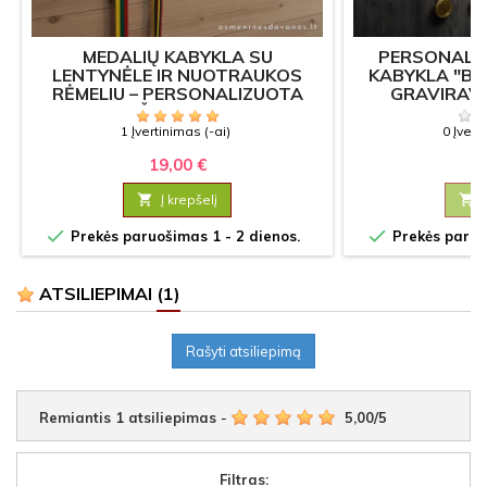
MEDALIŲ KABYKLA SU
PERSONALI
LENTYNĖLE IR NUOTRAUKOS
KABYKLA "B
RĖMELIU – PERSONALIZUOTA
GRAVIRAV
ŽYGIAMS
SPOR
1 Įvertinimas (-ai)
0 Įvert
19,00 €
18

Į krepšelį



Prekės paruošimas 1 - 2 dienos.
Prekės paruoš
ATSILIEPIMAI
(1)
Rašyti atsiliepimą
Remiantis
1
atsiliepimas
-
5,00
/
5
Filtras: