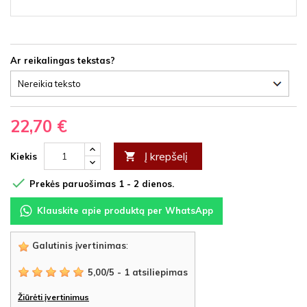
Ar reikalingas tekstas?
22,70 €
Į krepšelį

Kiekis

Prekės paruošimas 1 - 2 dienos.
Klauskite apie produktą per WhatsApp
Galutinis įvertinimas
:
5,00
/
5
-
1
atsiliepimas
Žiūrėti įvertinimus