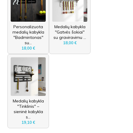
Personalizuota
Medalių kabykla
medalių kabykla
"Gatvės šokiai"
"Badmintonas"
su graviravimu ...
su...
18,00 €
18,00 €
Medalių kabykla
"Tinklinis" –
sieninė kabykla
s...
19,10 €