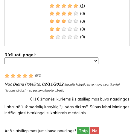
(1)
(0)
(0)
(0)
(0)
Rūšiuoti pagal:
(
5
/
5
)
Nuo
Diana
Pateikta:
02/11/2022
Medalių kabykla kovų menų sportininkui
"Juodas diržas" - su personalizuotu užrašu
0
iš
0
žmonės, kuriems šis atsiliepimas buvo naudingas
Labai ačiū už medalių kabyklą "Juodas diržas". Sūnus labai laimingas
ir džiaugiasi tvarkingai sukabintais medaliais
Ar šis atsiliepimas jums buvo naudings?
Taip
Ne