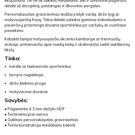
eksponuoti. Tai ne tik laikiklis medaliams, bet ir simbolinė pagarbos
detalė už discipliną, pastangas ir iškovotas pergales.
Personalizuotas graviravimas leidžia įrašyti vardą, diržo lygį ar
motyvuojančią frazę. Tokia detalė suteikia gaminiui individualumo ir
paverčia jį prasminga dovana sportininkui po varžybų ar svarbaus
pasiekimo.
Kabykla tampa motyvuojančiu akcentu kambaryje ar treniruočių
erdvėje, primenančiu apie nueitą kelią ir skatinančiu siekti aukštesnių
tikslų.
Tinka:
karate ar taekwondo sportininkui
turnyro nugalėtojui
diržo įteikimo proga
motyvacinei dovanai
Savybės:
• Pagaminta iš 3 mm dažyto HDF
• Tvirtinama prie sienos
• Galimas personalizuotas graviravimas
• Tvirta konstrukcija medaliams kabinti