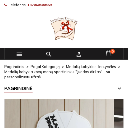
Telefonas:
+37060400459
0



Pagrindinis
Pagal Kategoriją
Medalių kabyklos, lentynėlės
Medalių kabykla kovų menų sportininkui "Juodas diržas" - su
personalizuotu užrašu
PAGRINDINĖ