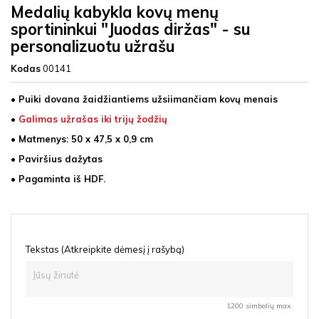
Medalių kabykla kovų menų
sportininkui "Juodas diržas" - su
personalizuotu užrašu
Kodas
00141
• Puiki dovana žaidžiantiems užsiimančiam kovų menais
•
Galimas užrašas iki trijų žodžių
• Matmenys: 50 x 47,5 x 0,9 cm
• Paviršius dažytas
• Pagaminta iš
HDF
.
Tekstas (Atkreipkite dėmesį į rašybą)
1200 simbolių max.