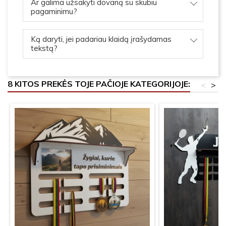
Ar galima užsakyti dovaną su skubiu
pagaminimu?
Ką daryti, jei padariau klaidą įrašydamas
tekstą?
8 KITOS PREKĖS TOJE PAČIOJE KATEGORIJOJE:
<
>