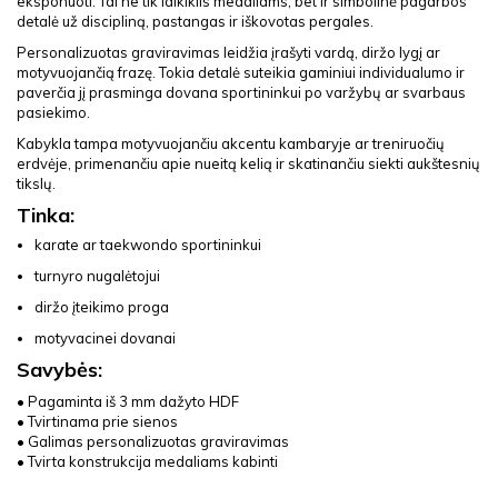
eksponuoti. Tai ne tik laikiklis medaliams, bet ir simbolinė pagarbos
detalė už discipliną, pastangas ir iškovotas pergales.
Personalizuotas graviravimas leidžia įrašyti vardą, diržo lygį ar
motyvuojančią frazę. Tokia detalė suteikia gaminiui individualumo ir
paverčia jį prasminga dovana sportininkui po varžybų ar svarbaus
pasiekimo.
Kabykla tampa motyvuojančiu akcentu kambaryje ar treniruočių
erdvėje, primenančiu apie nueitą kelią ir skatinančiu siekti aukštesnių
tikslų.
Tinka:
karate ar taekwondo sportininkui
turnyro nugalėtojui
diržo įteikimo proga
motyvacinei dovanai
Savybės:
• Pagaminta iš 3 mm dažyto HDF
• Tvirtinama prie sienos
• Galimas personalizuotas graviravimas
• Tvirta konstrukcija medaliams kabinti