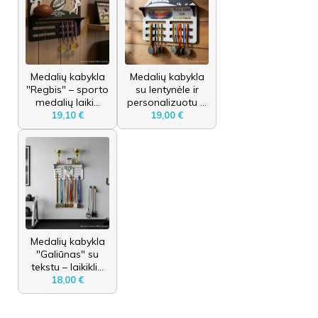
Medalių kabykla
Medalių kabykla
"Regbis" – sporto
su lentynėle ir
medalių laiki...
personalizuotu ...
19,10 €
19,00 €
Medalių kabykla
"Galiūnas" su
tekstu – laikikli...
18,00 €