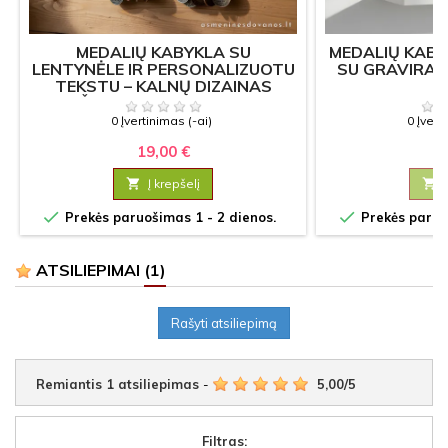
MEDALIŲ KABYKLA SU
MEDALIŲ KABY
LENTYNĖLE IR PERSONALIZUOTU
SU GRAVIRAV
TEKSTU – KALNŲ DIZAINAS
ŽYGIAMS IR SPORTUI
0 Įvertinimas (-ai)
0 Įvert
19,00 €
17

Į krepšelį



Prekės paruošimas 1 - 2 dienos.
Prekės paruoš
ATSILIEPIMAI
(1)
Rašyti atsiliepimą
Remiantis
1
atsiliepimas
-
5,00
/
5
Filtras: