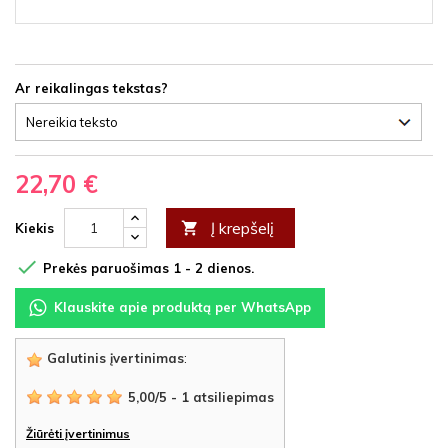
Ar reikalingas tekstas?
22,70 €
Į krepšelį

Kiekis

Prekės paruošimas 1 - 2 dienos.
Klauskite apie produktą per WhatsApp
Galutinis įvertinimas
:
5,00
/
5
-
1
atsiliepimas
Žiūrėti įvertinimus