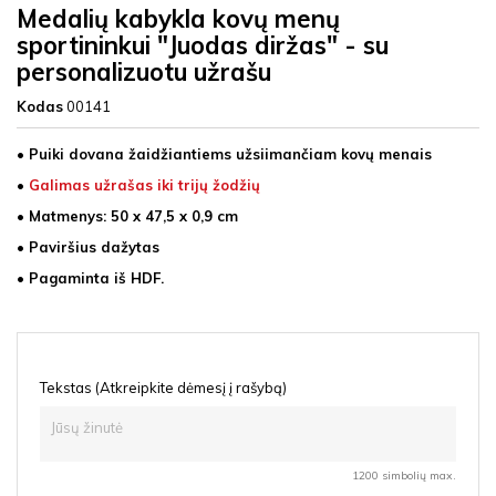
Medalių kabykla kovų menų
sportininkui "Juodas diržas" - su
personalizuotu užrašu
Kodas
00141
• Puiki dovana žaidžiantiems užsiimančiam kovų menais
•
Galimas užrašas iki trijų žodžių
• Matmenys: 50 x 47,5 x 0,9 cm
• Paviršius dažytas
• Pagaminta iš
HDF
.
Tekstas (Atkreipkite dėmesį į rašybą)
1200 simbolių max.