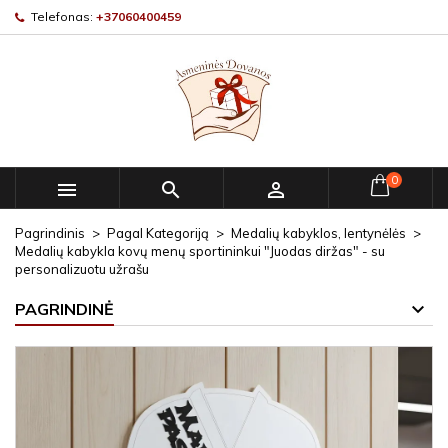
Telefonas:
+37060400459
0



Pagrindinis
Pagal Kategoriją
Medalių kabyklos, lentynėlės
Medalių kabykla kovų menų sportininkui "Juodas diržas" - su
personalizuotu užrašu
PAGRINDINĖ