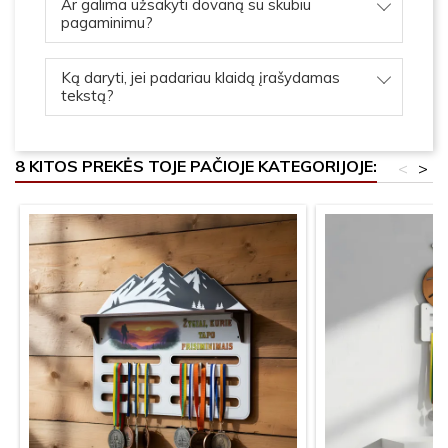
Ar galima užsakyti dovaną su skubiu
pagaminimu?
Ką daryti, jei padariau klaidą įrašydamas
tekstą?
8 KITOS PREKĖS TOJE PAČIOJE KATEGORIJOJE:
<
>