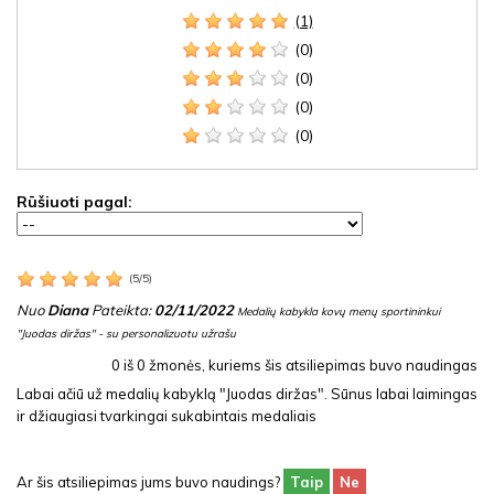
(1)
(0)
(0)
(0)
(0)
Rūšiuoti pagal:
(
5
/
5
)
Nuo
Diana
Pateikta:
02/11/2022
Medalių kabykla kovų menų sportininkui
"Juodas diržas" - su personalizuotu užrašu
0
iš
0
žmonės, kuriems šis atsiliepimas buvo naudingas
Labai ačiū už medalių kabyklą "Juodas diržas". Sūnus labai laimingas
ir džiaugiasi tvarkingai sukabintais medaliais
Ar šis atsiliepimas jums buvo naudings?
Taip
Ne