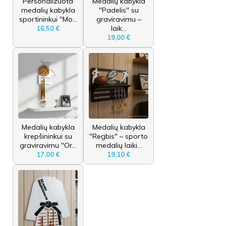
Personalizuota
Medalių kabykla
medalių kabykla
"Padelis" su
sportininkui "Mo...
graviravimu –
laik...
16,50 €
19,00 €
Medalių kabykla
Medalių kabykla
krepšininkui su
"Regbis" – sporto
graviravimu "Or...
medalių laiki...
17,00 €
19,10 €