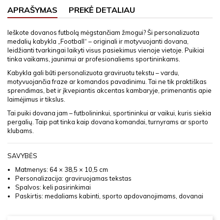
APRAŠYMAS
PREKĖ DETALIAU
Ieškote dovanos futbolą mėgstančiam žmogui? Ši personalizuota
medalių kabykla „Football“ – originali ir motyvuojanti dovana,
leidžianti tvarkingai laikyti visus pasiekimus vienoje vietoje. Puikiai
tinka vaikams, jaunimui ar profesionaliems sportininkams.
Kabykla gali būti personalizuota graviruotu tekstu – vardu,
motyvuojančia fraze ar komandos pavadinimu. Tai ne tik praktiškas
sprendimas, bet ir įkvepiantis akcentas kambaryje, primenantis apie
laimėjimus ir tikslus.
Tai puiki dovana jam – futbolininkui, sportininkui ar vaikui, kuris siekia
pergalių. Taip pat tinka kaip dovana komandai, turnyrams ar sporto
klubams.
SAVYBĖS
Matmenys: 64 × 38,5 × 10,5 cm
Personalizacija: graviruojamas tekstas
Spalvos: keli pasirinkimai
Paskirtis: medaliams kabinti, sporto apdovanojimams, dovanai