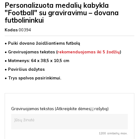
Personalizuota medalių kabykla
"Football" su graviravimu – dovana
futbolininkui
Kodas
00394
• Puiki dovana žaidžiantiems futbolą
• Graviruojamas tekstas (
rekomenduojamas iki 5 žodžių
)
• Matmenys: 64 x 38,5 x 10,5 cm
• Paviršius dažytas
• Trys spalvos pasirinkimui.
Graviruojamas tekstas (Atkreipkite dėmesį į rašybą)
1200 simbolių max.