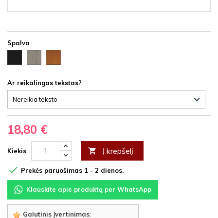
Spalva
Ąžuolas
Vyšnia
Juoda
latte
HDF
HDF
HDF
Ar reikalingas tekstas?
18,80 €
Į krepšelį

Kiekis

Prekės paruošimas 1 - 2 dienos.
Klauskite apie produktą per WhatsApp
Galutinis įvertinimas
: