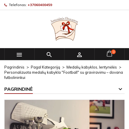
Telefonas:
+37060400459
0



Pagrindinis
Pagal Kategoriją
Medalių kabyklos, lentynėlės
Personalizuota medalių kabykla "Football" su graviravimu – dovana
futbolininkui
PAGRINDINĖ