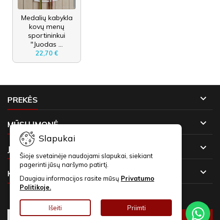
Medalių kabykla
kovų menų
sportininkui
"Juodas ...
22,70 €

PREKĖS

MŪSŲ ĮMONĖ
Slapukai

JŪSŲ PASKYRA
Šioje svetainėje naudojami slapukai, siekiant
pagerinti jūsų naršymo patirtį.

KONTAKTAI
Daugiau informacijos rasite mūsų
Privatumo
Politikoje.
NAUJIENLAIŠKIAI
Išeiti
Priimti