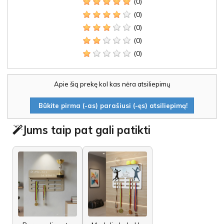
(0)
(0)
(0)
(0)
(0)
Apie šią prekę kol kas nėra atsiliepimų
Būkite pirma (-as) parašiusi (-ęs) atsiliepimą!
Jums taip pat gali patikti