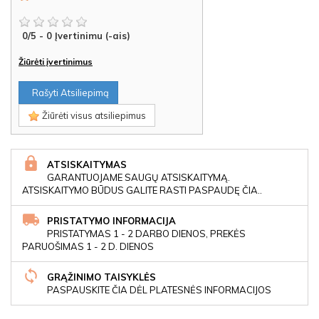
0
/
5
-
0
Įvertinimu (-ais)
Žiūrėti įvertinimus
Rašyti Atsiliepimą
Žiūrėti visus atsiliepimus
ATSISKAITYMAS
GARANTUOJAME SAUGŲ ATSISKAITYMĄ.
ATSISKAITYMO BŪDUS GALITE RASTI PASPAUDĘ ČIA..
PRISTATYMO INFORMACIJA
PRISTATYMAS 1 - 2 DARBO DIENOS, PREKĖS
PARUOŠIMAS 1 - 2 D. DIENOS
GRĄŽINIMO TAISYKLĖS
PASPAUSKITE ČIA DĖL PLATESNĖS INFORMACIJOS