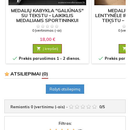
MEDALIŲ KABYKLA "GALIŪNAS"
MEDALIŲ
SU TEKSTU – LAIKIKLIS
LENTYNĖLE IR
MEDALIAMS SPORTININKUI
TEKSTU – K
ŽYGIAMS
0 Įvertinimas (-ai)
0 Įvert
18,00 €
19

Į krepšelį



Prekės paruošimas 1 - 2 dienos.
Prekės paruoš
ATSILIEPIMAI
(0)
Rašyti atsiliepimą
Remiantis
0
Įvertinimu (-ais)
-
0
/
5
Filtras: