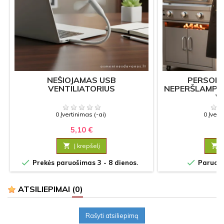
NEŠIOJAMAS USB
PERSON
VENTILIATORIUS
NEPERŠLAMPA
V
0 Įvertinimas (-ai)
0 Įvert
5,10 €
13

Į krepšelį



Prekės paruošimas 3 - 8 dienos.
Paruošim
ATSILIEPIMAI
(0)
Rašyti atsiliepimą