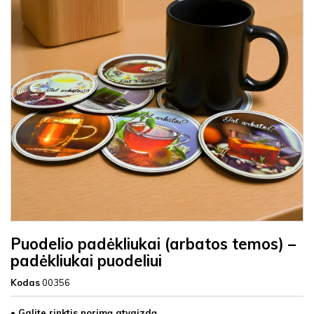
Puodelio padėkliukai (arbatos temos) –
padėkliukai puodeliui
Kodas
00356
• Galite rinktis norimą atvaizdą