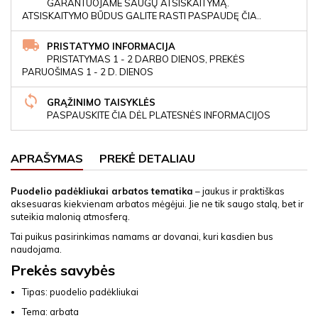
GARANTUOJAME SAUGŲ ATSISKAITYMĄ.
ATSISKAITYMO BŪDUS GALITE RASTI PASPAUDĘ ČIA..
PRISTATYMO INFORMACIJA
PRISTATYMAS 1 - 2 DARBO DIENOS, PREKĖS
PARUOŠIMAS 1 - 2 D. DIENOS
GRĄŽINIMO TAISYKLĖS
PASPAUSKITE ČIA DĖL PLATESNĖS INFORMACIJOS
APRAŠYMAS
PREKĖ DETALIAU
Puodelio padėkliukai arbatos tematika
– jaukus ir praktiškas
aksesuaras kiekvienam arbatos mėgėjui. Jie ne tik saugo stalą, bet ir
suteikia malonią atmosferą.
Tai puikus pasirinkimas namams ar dovanai, kuri kasdien bus
naudojama.
Prekės savybės
Tipas: puodelio padėkliukai
Tema: arbata