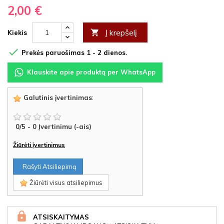
2,00 €
Į krepšelį

Kiekis

Prekės paruošimas 1 - 2 dienos.
Klauskite apie produktą per WhatsApp
Galutinis įvertinimas
:
0
/
5
-
0
Įvertinimu (-ais)
Žiūrėti įvertinimus
Rašyti Atsiliepimą
Žiūrėti visus atsiliepimus
ATSISKAITYMAS