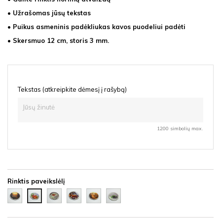
• Užrašomas jūsų tekstas
• Puikus asmeninis padėkliukas kavos puodeliui padėti
• Skersmuo 12 cm, storis 3 mm.
Tekstas (atkreipkite dėmesį į rašybą)
1200 simbolių max.
Rinktis paveikslėlį
Dviese
Arbata
Arbata
Arbata
Arbata
Arbata
su
su
saulėlydis
žalia
su
ramunėle
citrina
dilgėle