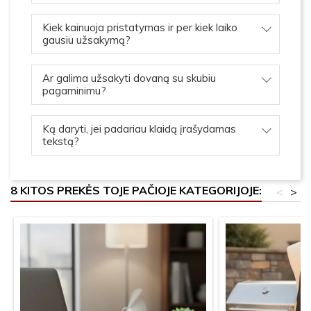
Kiek kainuoja pristatymas ir per kiek laiko
gausiu užsakymą?
Ar galima užsakyti dovaną su skubiu
pagaminimu?
Ką daryti, jei padariau klaidą įrašydamas
tekstą?
8 KITOS PREKĖS TOJE PAČIOJE KATEGORIJOJE:
<
>