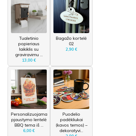
Tualetinio
Bagažo kortelė
popieriaus
02
laikiklis su
2,90 €
graviravimu ...
13,00 €
Personalizuojama
Puodelio
pjaustymo lentelė
padėkliukai
BBQ tema iš ...
(kavos temos) –
dekoratyvi...
6,00 €
2,00 €