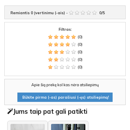
Remiantis
0
Įvertinimu (-ais)
-
0
/
5
Filtras:
(0)
(0)
(0)
(0)
(0)
Apie šią prekę kol kas nėra atsiliepimų
Būkite pirma (-as) parašiusi (-ęs) atsiliepimą!
Jums taip pat gali patikti