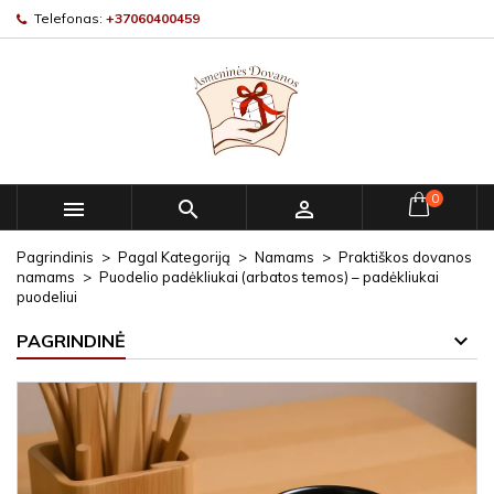
Telefonas:
+37060400459
0



Pagrindinis
Pagal Kategoriją
Namams
Praktiškos dovanos
namams
Puodelio padėkliukai (arbatos temos) – padėkliukai
puodeliui
PAGRINDINĖ