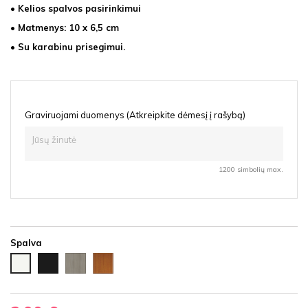
• Kelios spalvos pasirinkimui
• Matmenys: 10 x 6,5 cm
• Su karabinu prisegimui.
Graviruojami duomenys (Atkreipkite dėmesį į rašybą)
1200 simbolių max.
Spalva
Juoda
Ąžuolas
Vyšnia
Balta
HDF
latte
HDF
HDF
HDF