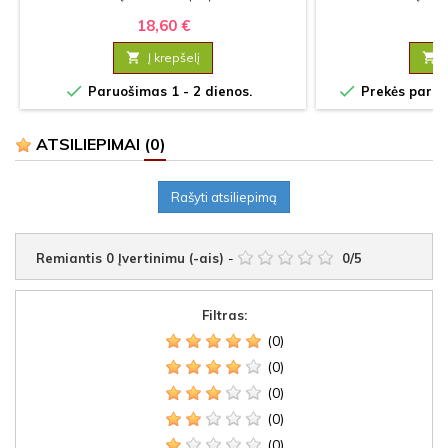
18,60 €
16

Į krepšelį



Paruošimas 1 - 2 dienos.
Prekės paruoš
ATSILIEPIMAI
(0)
Rašyti atsiliepimą
Remiantis
0
Įvertinimu (-ais)
-
0
/
5
Filtras:
(0)
(0)
(0)
(0)
(0)