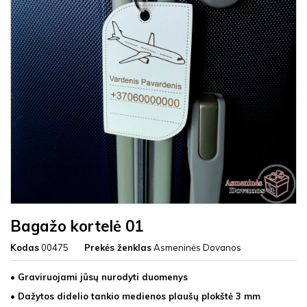
Bagažo kortelė 01
Kodas
00475
Prekės ženklas
Asmeninės Dovanos
• Graviruojami jūsų nurodyti duomenys
•
Dažytos didelio tankio medienos plaušų plokštė 3 mm