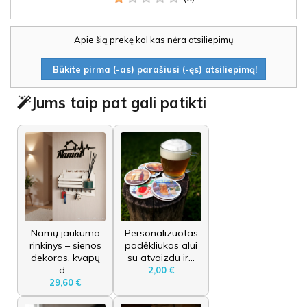
Apie šią prekę kol kas nėra atsiliepimų
Būkite pirma (-as) parašiusi (-ęs) atsiliepimą!
Jums taip pat gali patikti
Namų jaukumo
Personalizuotas
rinkinys – sienos
padėkliukas alui
dekoras, kvapų
su atvaizdu ir...
d...
2,00 €
29,60 €