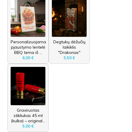
Personalizuojama
Degtukų dėžučių
pjaustymo lentelė
laikiklis
BBQ tema iš ...
"Drakonas"
6,00 €
5,50 €
Graviruotas
stikliukas 45 ml
(kulka) – original...
5,00 €