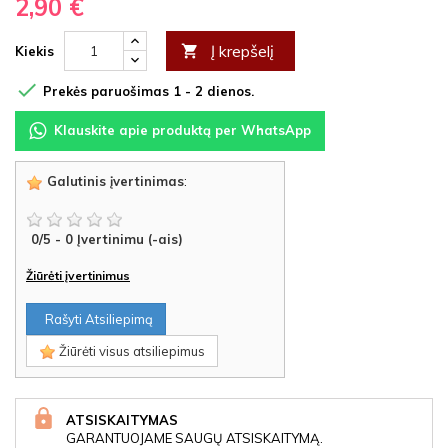
2,90 €
Į krepšelį

Kiekis

Prekės paruošimas 1 - 2 dienos.
Klauskite apie produktą per WhatsApp
Galutinis įvertinimas
:
0
/
5
-
0
Įvertinimu (-ais)
Žiūrėti įvertinimus
Rašyti Atsiliepimą
Žiūrėti visus atsiliepimus
ATSISKAITYMAS
GARANTUOJAME SAUGŲ ATSISKAITYMĄ.