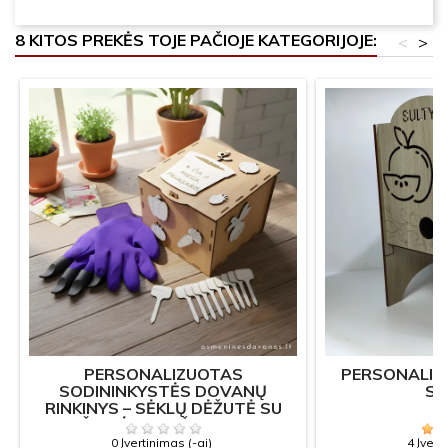
8 KITOS PREKĖS TOJE PAČIOJE KATEGORIJOJE:
<
>
PERSONALIZUOTAS
PERSONALIZ
SODININKYSTĖS DOVANŲ
SU
RINKINYS – SĖKLŲ DĖŽUTĖ SU
PIRŠTINĖMIS IR ŽYMEKLIAIS
0 Įvertinimas (-ai)
4 Įvert