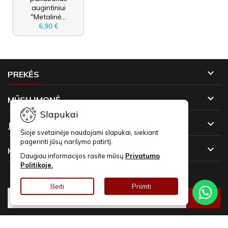
augintiniui
"Metalinė...
6,90 €

PREKĖS

MŪSŲ ĮMONĖ
Slapukai

JŪSŲ PASKYRA
Šioje svetainėje naudojami slapukai, siekiant
pagerinti jūsų naršymo patirtį.

KONTAKTAI
Daugiau informacijos rasite mūsų
Privatumo
Politikoje.
NAUJIENLAIŠKIAI
Išeiti
Priimti
© Copyright 2026 Asmeninės Dovanos. Visos teisės saugomos.