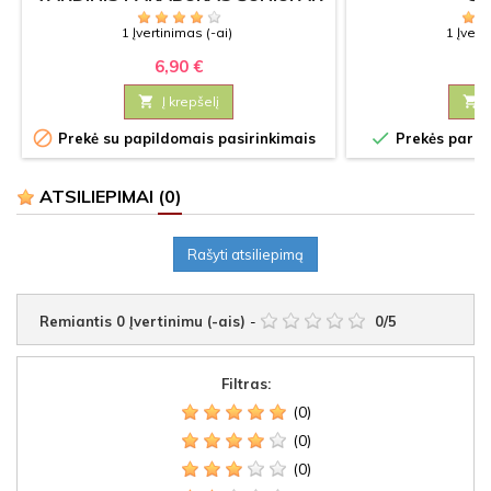
KATEI
1 Įvertinimas (-ai)
1 Įvert
6,90 €
5

Į krepšelį



Prekė su papildomais pasirinkimais
Prekės paruoš
ATSILIEPIMAI
(0)
Rašyti atsiliepimą
Remiantis
0
Įvertinimu (-ais)
-
0
/
5
Filtras:
(0)
(0)
(0)