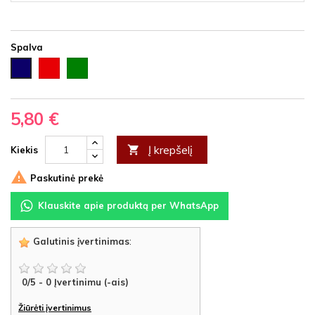
Spalva
Raudona
Žalia
Tamsiai
mėlyna
5,80 €
Į krepšelį

Kiekis

Paskutinė prekė
Klauskite apie produktą per WhatsApp
Galutinis įvertinimas
:
0
/
5
-
0
Įvertinimu (-ais)
Žiūrėti įvertinimus