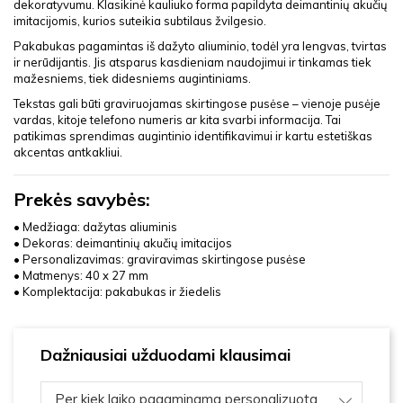
dekoratyvumu. Klasikinė kauliuko forma papildyta deimantinių akučių
imitacijomis, kurios suteikia subtilaus žvilgesio.
Pakabukas pagamintas iš dažyto aliuminio, todėl yra lengvas, tvirtas
ir nerūdijantis. Jis atsparus kasdieniam naudojimui ir tinkamas tiek
mažesniems, tiek didesniems augintiniams.
Tekstas gali būti graviruojamas skirtingose pusėse – vienoje pusėje
vardas, kitoje telefono numeris ar kita svarbi informacija. Tai
patikimas sprendimas augintinio identifikavimui ir kartu estetiškas
akcentas antkakliui.
Prekės savybės:
• Medžiaga: dažytas aliuminis
• Dekoras: deimantinių akučių imitacijos
• Personalizavimas: graviravimas skirtingose pusėse
• Matmenys: 40 x 27 mm
• Komplektacija: pakabukas ir žiedelis
Dažniausiai užduodami klausimai
Per kiek laiko pagaminama personalizuota