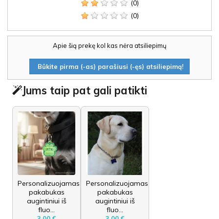
(0)
(0)
Apie šią prekę kol kas nėra atsiliepimų
Būkite pirma (-as) parašiusi (-ęs) atsiliepimą!
Jums taip pat gali patikti
Personalizuojamas
Personalizuojamas
pakabukas
pakabukas
augintiniui iš
augintiniui iš
fluo...
fluo...
3,00 €
3,00 €