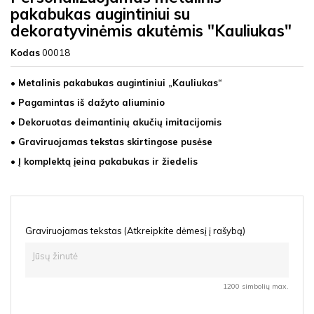
pakabukas augintiniui su
dekoratyvinėmis akutėmis "Kauliukas"
Kodas
00018
• Metalinis pakabukas augintiniui „Kauliukas“
• Pagamintas iš dažyto aliuminio
• Dekoruotas deimantinių akučių imitacijomis
• Graviruojamas tekstas skirtingose pusėse
• Į komplektą įeina pakabukas ir žiedelis
Graviruojamas tekstas (Atkreipkite dėmesį į rašybą)
1200 simbolių max.