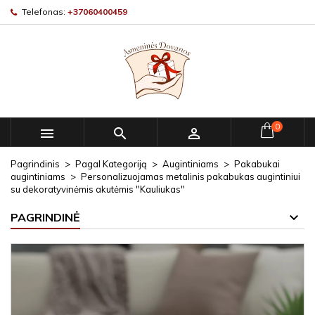
Telefonas:
+37060400459
0



Pagrindinis
Pagal Kategoriją
Augintiniams
Pakabukai
augintiniams
Personalizuojamas metalinis pakabukas augintiniui
su dekoratyvinėmis akutėmis "Kauliukas"
PAGRINDINĖ