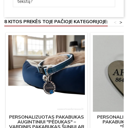
tekstą?
8 KITOS PREKĖS TOJE PAČIOJE KATEGORIJOJE:
<
>
PERSONALIZUOTAS PAKABUKAS
PERSONALIZ
AUGINTINIUI "PĖDUKAS" –
PAKABUKAS
VARDINIS PAKABUKAS ŠUNIUI AR
"ŠI