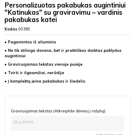
Personalizuotas pakabukas augintiniui
"Katinukas" su graviravimu – vardinis
pakabukas katei
Kodas
00385
• Pagamintas iš aliuminio
• Ne tik stilinga dovana, bet ir praktiškas daiktas paklydus
augintiniui
• Graviruojamas tekstas vienoje pusėje
• Tvirti ir ilgaamžiai, nerūdija
• Į komplektą įeina pakabukas ir žiedelis.
Graviruojamas tekstas (Atkreipkite dėmesį į rašybą)
1200 simbolių max.