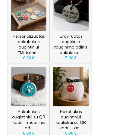
Personalizuotas
Graviruotas
pakabukas
augalinio
augintiniui
rauginimo odinis
"Metalinė...
pakabuka...
6,90 €
5,00 €
Pakabukas
Pakabukas
augintiniui su QR
augintiniui
kodu – metalinis
kauliukai su QR
ad...
kodu – ad...
6,90 €
6,90 €