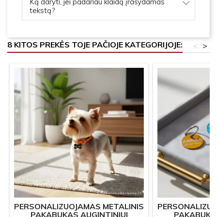
Ką daryti, jei padariau klaidą įrašydamas
tekstą?
8 KITOS PREKĖS TOJE PAČIOJE KATEGORIJOJE:
<
>
PERSONALIZUOJAMAS METALINIS
PERSONALIZUO
PAKABUKAS AUGINTINIUI
PAKABUKAS