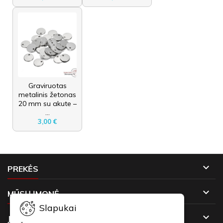
Graviruotas
metalinis žetonas
20 mm su akute –
...
3,00 €

PREKĖS

MŪSŲ ĮMONĖ
Slapukai

JŪSŲ PASKYRA