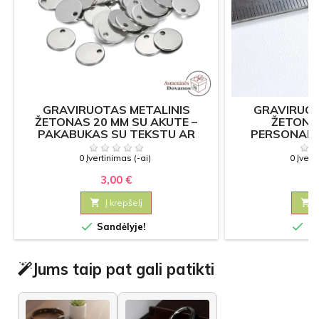
GRAVIRUOTAS METALINIS
GRAVIRUOT
ŽETONAS 20 MM SU AKUTE –
ŽETONAS
PAKABUKAS SU TEKSTU AR
PERSONALI
NUMERIU
PAPU
0 Įvertinimas (-ai)
0 Įvert
3,00 €
1

Į krepšelį



Sandėlyje!
Sa
Jums taip pat gali patikti