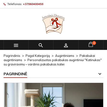
Telefonas:
+37060400459
0



Pagrindinis
Pagal Kategoriją
Augintiniams
Pakabukai
augintiniams
Personalizuotas pakabukas augintiniui "Katinukas"
su graviravimu – vardinis pakabukas katei
PAGRINDINĖ