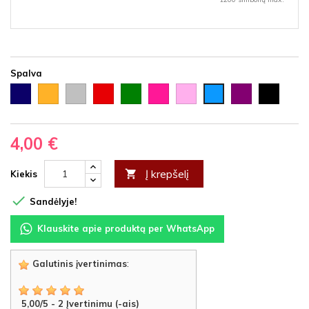
Spalva
Tamsiai
Auksinė
Sidabrinė
Raudona
Žalia
Rožinė
Šviesiai
Violetinė
Juoda
Šviesiai
mėlyna
rožinė
mėlyna
4,00 €
Į krepšelį

Kiekis

Sandėlyje!
Klauskite apie produktą per WhatsApp
Galutinis įvertinimas
:
5,00
/
5
-
2
Įvertinimu (-ais)