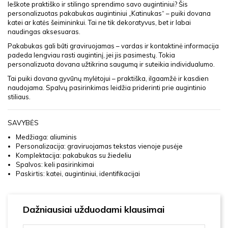
Ieškote praktiško ir stilingo sprendimo savo augintiniui? Šis
personalizuotas pakabukas augintiniui „Katinukas“ – puiki dovana
katei ar katės šeimininkui. Tai ne tik dekoratyvus, bet ir labai
naudingas aksesuaras.
Pakabukas gali būti graviruojamas – vardas ir kontaktinė informacija
padeda lengviau rasti augintinį, jei jis pasimestų. Tokia
personalizuota dovana užtikrina saugumą ir suteikia individualumo.
Tai puiki dovana gyvūnų mylėtojui – praktiška, ilgaamžė ir kasdien
naudojama. Spalvų pasirinkimas leidžia priderinti prie augintinio
stiliaus.
SAVYBĖS
Medžiaga: aliuminis
Personalizacija: graviruojamas tekstas vienoje pusėje
Komplektacija: pakabukas su žiedeliu
Spalvos: keli pasirinkimai
Paskirtis: katei, augintiniui, identifikacijai
Dažniausiai užduodami klausimai