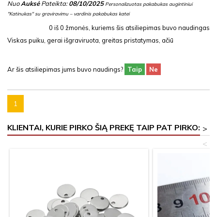
Nuo
Auksė
Pateikta:
08/10/2025
Personalizuotas pakabukas augintiniui
"Katinukas" su graviravimu – vardinis pakabukas katei
0
iš
0
žmonės, kuriems šis atsiliepimas buvo naudingas
Viskas puiku, gerai išgraviruota, greitas pristatymas, ačiū
Ar šis atsiliepimas jums buvo naudings?
Taip
Ne
1
KLIENTAI, KURIE PIRKO ŠIĄ PREKĘ TAIP PAT PIRKO:
>
<