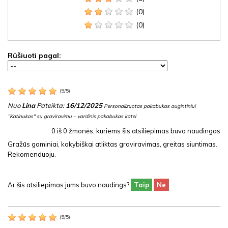
(0)
(0)
Rūšiuoti pagal:
(
5
/
5
)
Nuo
Lina
Pateikta:
16/12/2025
Personalizuotas pakabukas augintiniui
"Katinukas" su graviravimu – vardinis pakabukas katei
0
iš
0
žmonės, kuriems šis atsiliepimas buvo naudingas
Gražūs gaminiai, kokybiškai atliktas graviravimas, greitas siuntimas.
Rekomenduoju.
Ar šis atsiliepimas jums buvo naudings?
Taip
Ne
(
5
/
5
)