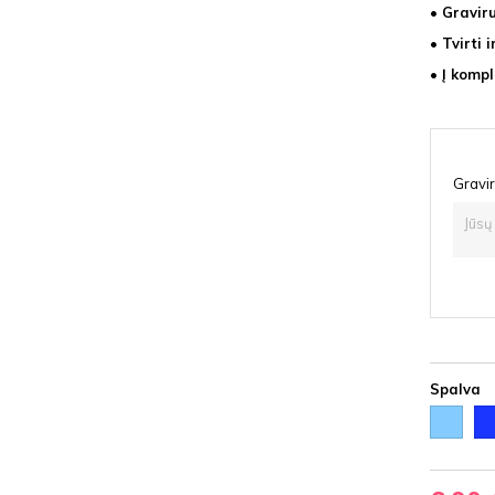
• Gravir
• Tvirti 
• Į kompl
Gravir
Spalva
Šviesiai
Mė
melsva