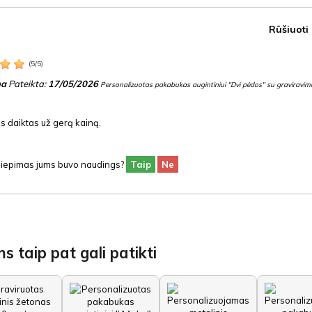
Rūšiuoti
(
5
/
5
)
na
Pateikta:
17/05/2026
Personalizuotas pakabukas augintiniui "Dvi pėdos" su graviravimu
s daiktas už gerą kainą.
siliepimas jums buvo naudings?
Taip
Ne
s taip pat gali patikti