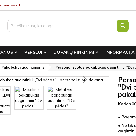
dovanos.lt
Paie
VANOS
VERSLUI
DOVANŲ RINKINIAI
INFORMACIJA
Pakabukai augintiniams
Personalizuotas pakabukas augintiniui "Dvi 
Perso
"Dvi 
pakab
Kodas
0
• Pagami
• Ne tik 
augintini