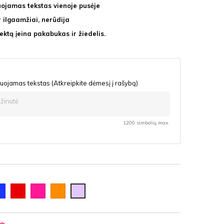
uojamas tekstas vienoje pusėje
ir ilgaamžiai, nerūdija
ektą įeina pakabukas ir žiedelis.
uojamas tekstas (Atkreipkite dėmesį į rašybą)
1200 simbolių max.
lyna
Raudona
Rožinė
Oranžinė
Šviesi
violetinė