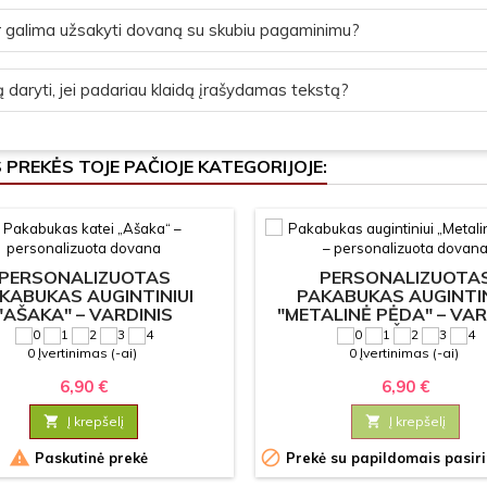
 galima užsakyti dovaną su skubiu pagaminimu?
 daryti, jei padariau klaidą įrašydamas tekstą?
S PREKĖS TOJE PAČIOJE KATEGORIJOJE:
PERSONALIZUOTAS
PERSONALIZUOTA
KABUKAS AUGINTINIUI
PAKABUKAS AUGINTIN
"AŠAKA" – VARDINIS
"METALINĖ PĖDA" – VAR
PAKABUKAS KATEI
PAKABUKAS ŠUNIUI AR 
0 Įvertinimas (-ai)
0 Įvertinimas (-ai)
6,90 €
6,90 €

Į krepšelį

Į krepšelį


Paskutinė prekė
Prekė su papildomais pasir