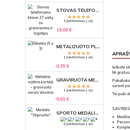
STOVAS TELEFONAMS KLASEI (27 VIETOS) – GRAVIRUOJAMAS ORGANIZATORIUS
3 Įvertinimas (-ai)
19,00 €
METALIZUOTO PLASTIKO ETIKETĖS SU GRAVIRUOTU TEKSTU -LOGOTIPU
APRAŠ
1 Įvertinimas (-ai)
0,35 €
Ieškote st
tik gražus
GRAVIRUOTA METALINĖ VIZITINĖ KORTELĖ SU LOGOTIPU – REPREZENTACINĖ VERSLO DOVANA
Pakabukas 
surasti p
1 Įvertinimas (-ai)
Tai puiki 
0,50 €
SAVYBĖS
SPORTO MEDALIS "STIPRUOLIS" SU GRAVIRUOTU TEKSTU
Medžia
Persona
0 Įvertinimas (-ai)
Komplek