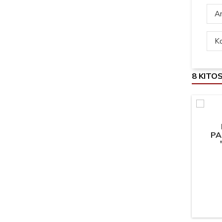
Ar
Ką
8 KITO
PA