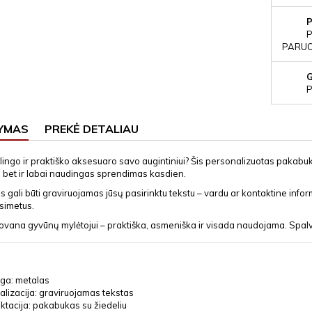
P
PARUOŠ
P
YMAS
PREKĖ DETALIAU
ilingo ir praktiško aksesuaro savo augintiniui? Šis personalizuotas pakabuk
, bet ir labai naudingas sprendimas kasdien.
gali būti graviruojamas jūsų pasirinktu tekstu – vardu ar kontaktine informa
asimetus.
dovana gyvūnų mylėtojui – praktiška, asmeniška ir visada naudojama. Spalvų 
ga: metalas
lizacija: graviruojamas tekstas
tacija: pakabukas su žiedeliu