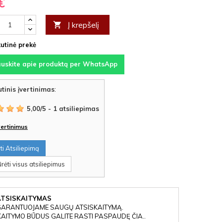
€
Į krepšelį

utinė prekė
auskite apie produktą per WhatsApp
tinis įvertinimas
:
5,00
/
5
-
1
atsiliepimas
įvertinimus
i Atsiliepimą
rėti visus atsiliepimus
ATSISKAITYMAS
GARANTUOJAME SAUGŲ ATSISKAITYMĄ.
KAITYMO BŪDUS GALITE RASTI PASPAUDĘ ČIA..