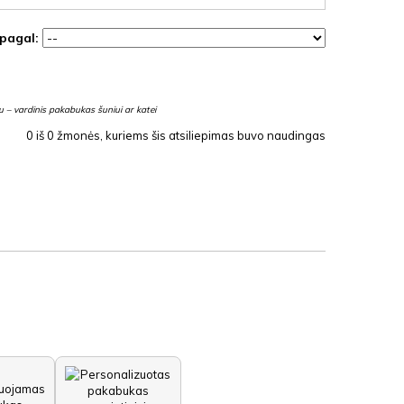
 pagal:
 – vardinis pakabukas šuniui ar katei
0
iš
0
žmonės, kuriems šis atsiliepimas buvo naudingas