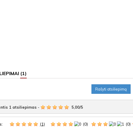
LIEPIMAI
(1)
Rašyti atsiliepimą
ntis
1
atsiliepimas
-
5,00
/
5
(1)
(0)
(0)
s: