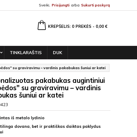
Sveiki,
Prisijungti
arba
Sukurti paskyrą
ška
KREPŠELIS
0
PREKĖS -
0,00 €
TINKLARAŠTIS
DUK
pėdos" su graviravimu – vardinis pakabukas šuniui ar katei
nalizuotas pakabukas augintiniui
pėdos" su graviravimu – vardinis
ukas šuniui ar katei
0423
ntas iš metalo lydinio
stilinga dovana, bet ir praktiškas daiktas paklydus
ui