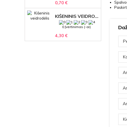
Spalvos
0,70 €
Paskirti
KIŠENINIS VEIDRODĖLIS
Daž
0 Įvertinimas (-ai)
4,30 €
Pe
Ka
Ar
Ar
Ar
Ki