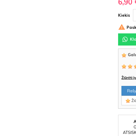
6,90 
Kiekis

Pask
Kl
Galu
Žiūrėti 
Rašyt
Žiū
ATSIS