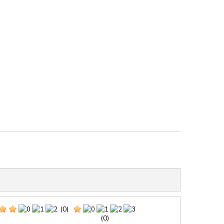
GRA
RAUGI
ŠUN

Prek
(0)
(0)