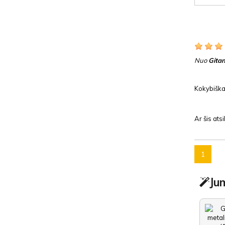
Nuo
Gita
Kokybiška
Ar šis at
1
Jum