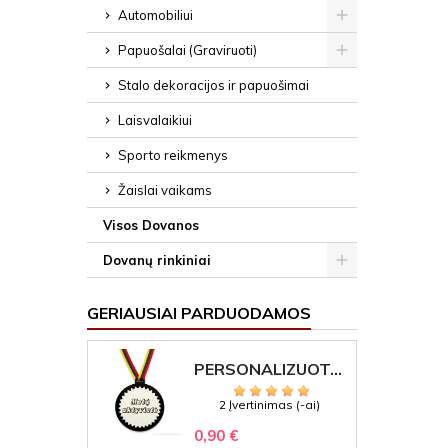
Automobiliui
Papuošalai (Graviruoti)
Stalo dekoracijos ir papuošimai
Laisvalaikiui
Sporto reikmenys
Žaislai vaikams
Visos Dovanos
Dovanų rinkiniai
GERIAUSIAI PARDUODAMOS
PERSONALIZUOTAS MEDALIS "1" SU GRAVIRUOTU TEKSTU
2 Įvertinimas (-ai)
0,90 €