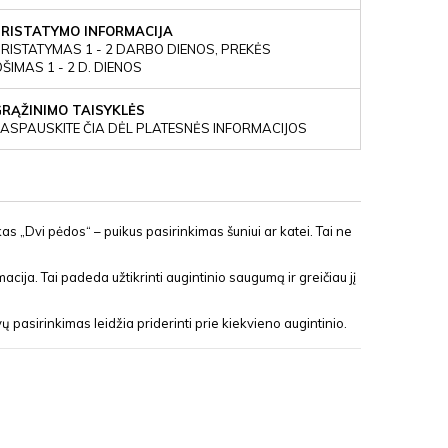
PRISTATYMO INFORMACIJA
RISTATYMAS 1 - 2 DARBO DIENOS, PREKĖS
IMAS 1 - 2 D. DIENOS
GRĄŽINIMO TAISYKLĖS
ASPAUSKITE ČIA DĖL PLATESNĖS INFORMACIJOS
as „Dvi pėdos“ – puikus pasirinkimas šuniui ar katei. Tai ne
cija. Tai padeda užtikrinti augintinio saugumą ir greičiau jį
pasirinkimas leidžia priderinti prie kiekvieno augintinio.