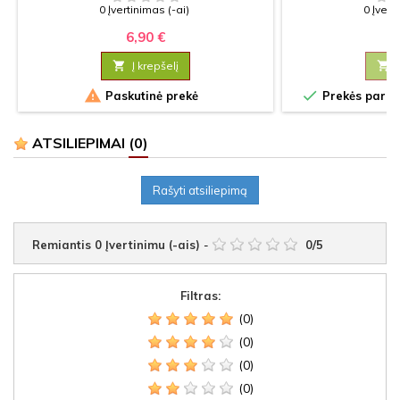
0 Įvertinimas (-ai)
0 Įvert
6,90 €
5

Į krepšelį



Paskutinė prekė
Prekės paruoš
ATSILIEPIMAI
(0)
Rašyti atsiliepimą
Remiantis
0
Įvertinimu (-ais)
-
0
/
5
Filtras:
(0)
(0)
(0)
(0)