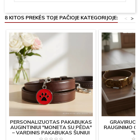
8 KITOS PREKĖS TOJE PAČIOJE KATEGORIJOJE:
<
>
PERSONALIZUOTAS PAKABUKAS
GRAVIRUOI
AUGINTINIUI "MONETA SU PĖDA"
RAUGINIMO O
– VARDINIS PAKABUKAS ŠUNIUI
"LA
AR KATEI