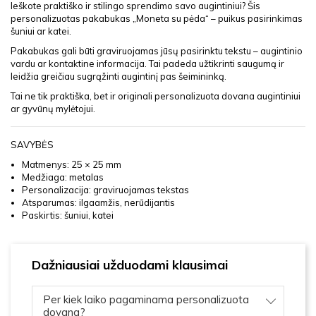
Ieškote praktiško ir stilingo sprendimo savo augintiniui? Šis
personalizuotas pakabukas „Moneta su pėda“ – puikus pasirinkimas
šuniui ar katei.
Pakabukas gali būti graviruojamas jūsų pasirinktu tekstu – augintinio
vardu ar kontaktine informacija. Tai padeda užtikrinti saugumą ir
leidžia greičiau sugrąžinti augintinį pas šeimininką.
Tai ne tik praktiška, bet ir originali personalizuota dovana augintiniui
ar gyvūnų mylėtojui.
SAVYBĖS
Matmenys: 25 × 25 mm
Medžiaga: metalas
Personalizacija: graviruojamas tekstas
Atsparumas: ilgaamžis, nerūdijantis
Paskirtis: šuniui, katei
Dažniausiai užduodami klausimai
Per kiek laiko pagaminama personalizuota
dovana?