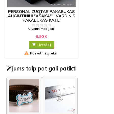
PERSONALIZUOTAS PAKABUKAS
AUGINTINIUI "AŠAKA" – VARDINIS
PAKABUKAS KATEI
0 Įvertinimas (-ai)
6,90 €

Į krepšelį

Paskutinė prekė
Jums taip pat gali patikti