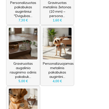
Personalizuotas
Graviruotas
pakabukas
metalinis žetonas
augintiniui
(10 mm) –
"Dvigubas...
persona...
7,30 €
1,60 €
Graviruoitas
Personalizuojamas
augalinio
metalinis
rauginimo odinis
pakabukas
pakabuk...
augintini...
5,00 €
4,00 €