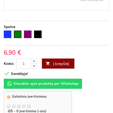
Spalva
Mėlyna
Violetinė
Juoda
Žalia
6,90 €
Į krepšelį

Kiekis

Sandėlyje!
Klauskite apie produktą per WhatsApp
Galutinis įvertinimas
:
0
/
5
-
0
Įvertinimu (-ais)