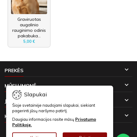
Graviruotas
augalinio
rauginimo odinis
pakabuka...
5,00 €

PREKĖS

MŪSŲ ĮMONĖ
Slapukai

JŪSŲ PASKYRA
Šioje svetainėje naudojami slapukai, siekiant
pagerinti jūsų naršymo patirtį.

KONTAKTAI
Daugiau informacijos rasite mūsų
Privatumo
Politikoje.
NAUJIENLAIŠKIAI