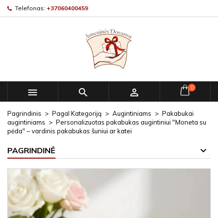
Telefonas:
+37060400459
0



Pagrindinis
Pagal Kategoriją
Augintiniams
Pakabukai
augintiniams
Personalizuotas pakabukas augintiniui "Moneta su
pėda" – vardinis pakabukas šuniui ar katei
PAGRINDINĖ