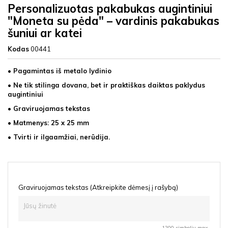
Personalizuotas pakabukas augintiniui
"Moneta su pėda" – vardinis pakabukas
šuniui ar katei
Kodas
00441
• Pagamintas iš metalo lydinio
• Ne tik stilinga dovana, bet ir praktiškas daiktas paklydus
augintiniui
• Graviruojamas tekstas
• Matmenys: 25 x 25 mm
• Tvirti ir ilgaamžiai, nerūdija.
Graviruojamas tekstas (Atkreipkite dėmesį į rašybą)
1200 simbolių max.