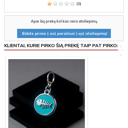
(0)
Apie šią prekę kol kas nėra atsiliepimų
Būkite pirma (-as) parašiusi (-ęs) atsiliepimą!
KLIENTAI, KURIE PIRKO ŠIĄ PREKĘ TAIP PAT PIRKO:
>
<