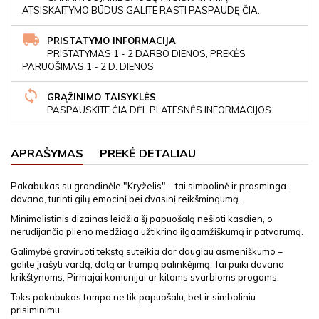
ATSISKAITYMO BŪDUS GALITE RASTI PASPAUDĘ ČIA..
PRISTATYMO INFORMACIJA
PRISTATYMAS 1 - 2 DARBO DIENOS, PREKĖS
PARUOŠIMAS 1 - 2 D. DIENOS
GRĄŽINIMO TAISYKLĖS
PASPAUSKITE ČIA DĖL PLATESNĖS INFORMACIJOS
APRAŠYMAS
PREKĖ DETALIAU
Pakabukas su grandinėle "Kryželis" – tai simbolinė ir prasminga
dovana, turinti gilų emocinį bei dvasinį reikšmingumą.
Minimalistinis dizainas leidžia šį papuošalą nešioti kasdien, o
nerūdijančio plieno medžiaga užtikrina ilgaamžiškumą ir patvarumą.
Galimybė graviruoti tekstą suteikia dar daugiau asmeniškumo –
galite įrašyti vardą, datą ar trumpą palinkėjimą. Tai puiki dovana
krikštynoms, Pirmajai komunijai ar kitoms svarbioms progoms.
Toks pakabukas tampa ne tik papuošalu, bet ir simboliniu
prisiminimu.