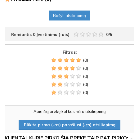
Rašyti atsiliepimą
Remiantis
0
Įvertinimu (-ais)
-
0
/
5
Filtras:
(0)
(0)
(0)
(0)
(0)
Apie šią prekę kol kas nėra atsiliepimų
Būkite pirma (-as) parašiusi (-ęs) atsiliepimą!
KLIENTAI, KURIE PIRKO ŠIĄ PREKĘ TAIP PAT PIRKO:
>