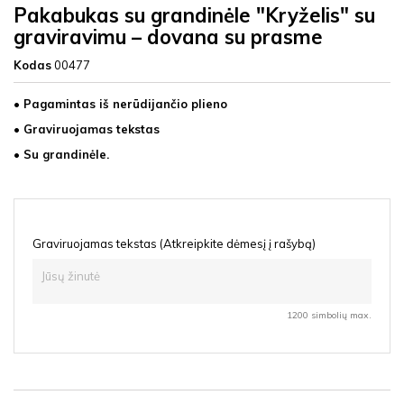
Pakabukas su grandinėle "Kryželis" su
graviravimu – dovana su prasme
Kodas
00477
• Pagamintas iš nerūdijančio plieno
• Graviruojamas tekstas
• Su grandinėle.
Graviruojamas tekstas (Atkreipkite dėmesį į rašybą)
1200 simbolių max.