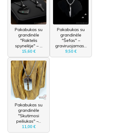
Pakabukas su
Pakabukas su
grandinėle
grandinėle
"Raktelis
"Šefas" –
spynelėje" – ...
graviruojamas...
15,60 €
9,50 €
Pakabukas su
grandinėle
"Skutimosi
peiliukas" –...
11,00 €