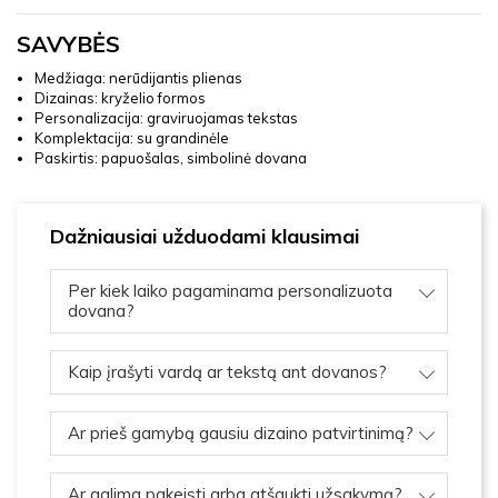
SAVYBĖS
Medžiaga: nerūdijantis plienas
Dizainas: kryželio formos
Personalizacija: graviruojamas tekstas
Komplektacija: su grandinėle
Paskirtis: papuošalas, simbolinė dovana
Dažniausiai užduodami klausimai
Per kiek laiko pagaminama personalizuota
dovana?
Kaip įrašyti vardą ar tekstą ant dovanos?
Ar prieš gamybą gausiu dizaino patvirtinimą?
Ar galima pakeisti arba atšaukti užsakymą?