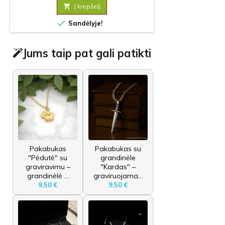

Į krepšelį

Sandėlyje!
Jums taip pat gali patikti
Pakabukas
Pakabukas su
"Pėdutė" su
grandinėle
graviravimu –
"Kardas" –
grandinėlė ...
graviruojama...
9,50 €
9,50 €