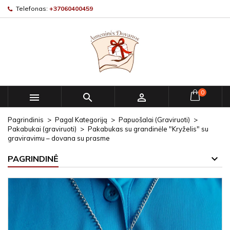
Telefonas:
+37060400459
0



Pagrindinis
Pagal Kategoriją
Papuošalai (Graviruoti)
Pakabukai (graviruoti)
Pakabukas su grandinėle "Kryželis" su
graviravimu – dovana su prasme
PAGRINDINĖ