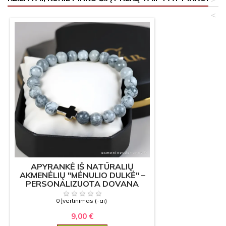
<
APYRANKĖ IŠ NATŪRALIŲ
AKMENĖLIŲ "MĖNULIO DULKĖ" –
PERSONALIZUOTA DOVANA
0 Įvertinimas (-ai)
9,00 €