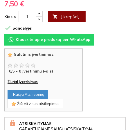
7,50 €
Į krepšelį

Kiekis

Sandėlyje!
Klauskite apie produktą per WhatsApp
Galutinis įvertinimas
:
0
/
5
-
0
Įvertinimu (-ais)
Žiūrėti įvertinimus
Rašyti Atsiliepimą
Žiūrėti visus atsiliepimus
ATSISKAITYMAS
GARANTUOJAME SAUGŲ ATSISKAITYMĄ.