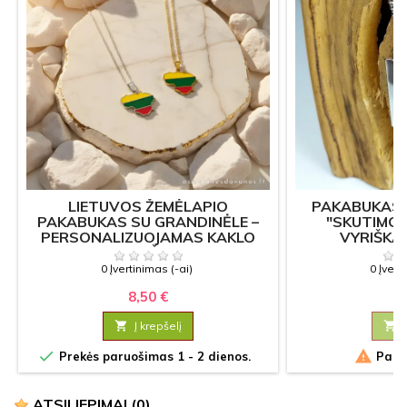
LIETUVOS ŽEMĖLAPIO
PAKABUKAS 
PAKABUKAS SU GRANDINĖLE –
"SKUTIMOSI
PERSONALIZUOJAMAS KAKLO
VYRIŠKA
PAPUOŠALAS
GRAV
0 Įvertinimas (-ai)
0 Įvert
8,50 €
11

Į krepšelį



Prekės paruošimas 1 - 2 dienos.
Pasku
ATSILIEPIMAI
(0)