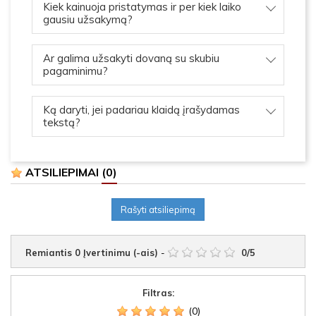
Kiek kainuoja pristatymas ir per kiek laiko
gausiu užsakymą?
Ar galima užsakyti dovaną su skubiu
pagaminimu?
Ką daryti, jei padariau klaidą įrašydamas
tekstą?
ATSILIEPIMAI
(0)
Rašyti atsiliepimą
Remiantis
0
Įvertinimu (-ais)
-
0
/
5
Filtras:
(0)