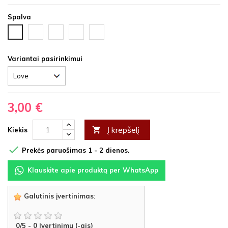
Spalva
Juoda
Ąžuolas
Vyšnia
Nedažyta
Balta
HDF
latte
HDF
fanera
HDF
HDF
Variantai pasirinkimui
3,00 €
Į krepšelį

Kiekis

Prekės paruošimas 1 - 2 dienos.
Klauskite apie produktą per WhatsApp
Galutinis įvertinimas
:
0
/
5
-
0
Įvertinimu (-ais)