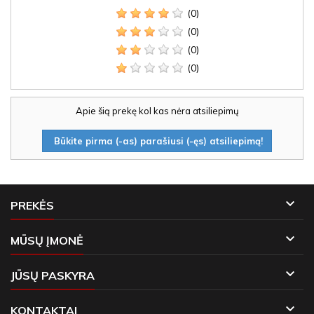
(0)
(0)
(0)
(0)
Apie šią prekę kol kas nėra atsiliepimų
Būkite pirma (-as) parašiusi (-ęs) atsiliepimą!

PREKĖS

MŪSŲ ĮMONĖ

JŪSŲ PASKYRA

KONTAKTAI