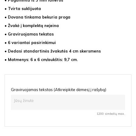
• Pagaminta iš 3 mm faneros
• Tvirta suklijuota
• Dovana tinkama bekuria proga
• Žvakė į komplektą neįeina
• Graviruojamas tekstas
• 6 variantai pasirinkimui
• Dedasi standartinės žvakutės 4 cm skersmens
• Matmenys: 6
x 6 cm/aukštis: 9,7 cm.
Graviruojamas tekstas (Atkreipkite dėmesį į rašybą)
1200 simbolių max.