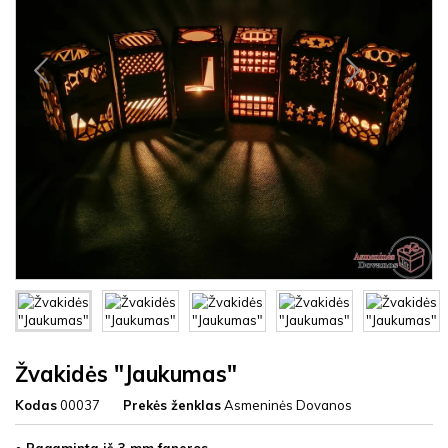
Žvakidės "Jaukumas"
Kodas
00037
Prekės ženklas
Asmeninės Dovanos