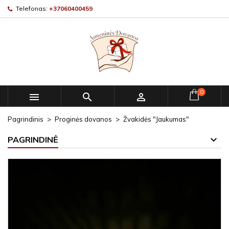
Telefonas:
+37060400459
0



Pagrindinis
Proginės dovanos
Žvakidės "Jaukumas"
PAGRINDINĖ