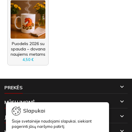
Puodelis 2026 su
spauda – dovana
naujiems metams
4,50 €

PREKĖS

MŪSŲ ĮMONĖ
Slapukai

JŪSŲ PASKYRA
Šioje svetainėje naudojami slapukai, siekiant
pagerinti jūsų naršymo patirtį.

KONTAKTAI