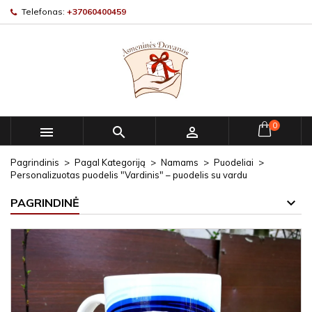
Telefonas:
+37060400459
0



Pagrindinis
Pagal Kategoriją
Namams
Puodeliai
Personalizuotas puodelis "Vardinis" – puodelis su vardu
PAGRINDINĖ