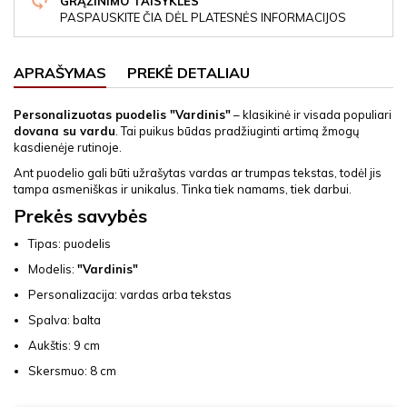
GRĄŽINIMO TAISYKLĖS
PASPAUSKITE ČIA DĖL PLATESNĖS INFORMACIJOS
APRAŠYMAS
PREKĖ DETALIAU
Personalizuotas puodelis "Vardinis"
– klasikinė ir visada populiari
dovana su vardu
. Tai puikus būdas pradžiuginti artimą žmogų
kasdienėje rutinoje.
Ant puodelio gali būti užrašytas vardas ar trumpas tekstas, todėl jis
tampa asmeniškas ir unikalus. Tinka tiek namams, tiek darbui.
Prekės savybės
Tipas: puodelis
Modelis:
"Vardinis"
Personalizacija: vardas arba tekstas
Spalva: balta
Aukštis: 9 cm
Skersmuo: 8 cm