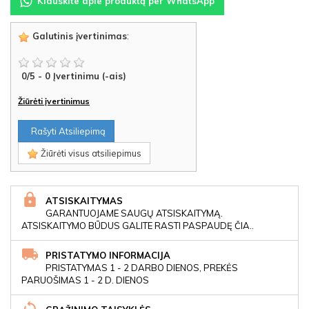
Klauskite apie produktą per WhatsApp
Galutinis įvertinimas
:
0
/
5
-
0
Įvertinimu (-ais)
Žiūrėti įvertinimus
Rašyti Atsiliepimą
Žiūrėti visus atsiliepimus
ATSISKAITYMAS
GARANTUOJAME SAUGŲ ATSISKAITYMĄ.
ATSISKAITYMO BŪDUS GALITE RASTI PASPAUDĘ ČIA..
PRISTATYMO INFORMACIJA
PRISTATYMAS 1 - 2 DARBO DIENOS, PREKĖS
PARUOŠIMAS 1 - 2 D. DIENOS