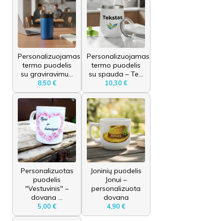
Personalizuojamas
Personalizuojamas
termo puodelis
termo puodelis
su graviravimu...
su spauda – Te...
8,50 €
10,30 €
Personalizuotas
Joninių puodelis
puodelis
Jonui –
"Vestuvinis" –
personalizuota
dovana ...
dovana
5,00 €
4,90 €