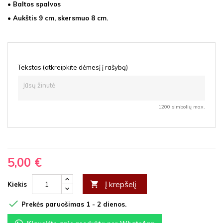
• Baltos spalvos
• Aukštis 9 cm, skersmuo 8 cm.
Tekstas (atkreipkite dėmesį į rašybą)
1200 simbolių max.
5,00 €
Į krepšelį

Kiekis

Prekės paruošimas 1 - 2 dienos.