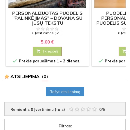
PERSONALIZUOTAS PUODELIS
PUODELIS
"PALINKĖJIMAS" – DOVANA SU
PERSONALI
JŪSŲ TEKSTU
PUODELIS SU 
F
0 Įvertinimas (-ai)
0 Įvert
5,00 €
7

Į krepšelį



Prekės paruošimas 1 - 2 dienos.
Prekės paruoš
ATSILIEPIMAI
(0)
Rašyti atsiliepimą
Remiantis
0
Įvertinimu (-ais)
-
0
/
5
Filtras: