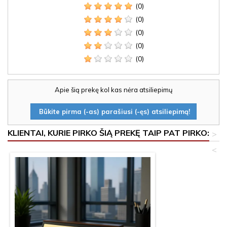
(0)
(0)
(0)
(0)
(0)
Apie šią prekę kol kas nėra atsiliepimų
Būkite pirma (-as) parašiusi (-ęs) atsiliepimą!
KLIENTAI, KURIE PIRKO ŠIĄ PREKĘ TAIP PAT PIRKO:
>
<