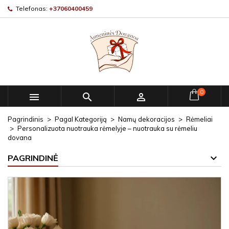
Telefonas:
+37060400459
0



Pagrindinis
Pagal Kategoriją
Namų dekoracijos
Rėmeliai
Personalizuota nuotrauka rėmelyje – nuotrauka su rėmeliu
dovana
PAGRINDINĖ