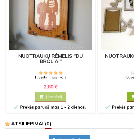
NUOTRAUKŲ RĖMELIS "DU
NUOTRAUKOS
BROLIAI"
Š
1 Įvertinimas (-ai)
0 Įvert
2,80 €
27

Į krepšelį



Prekės paruošimas 1 - 2 dienos.
Prekės paruoš
ATSILIEPIMAI
(0)