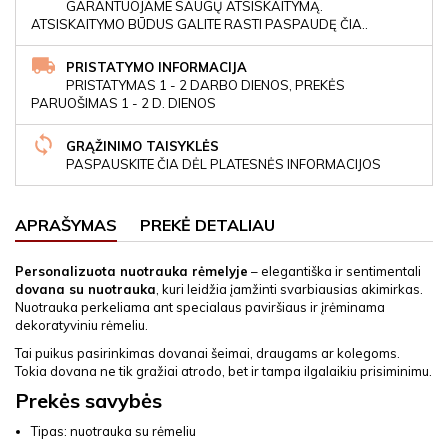
GARANTUOJAME SAUGŲ ATSISKAITYMĄ.
ATSISKAITYMO BŪDUS GALITE RASTI PASPAUDĘ ČIA..
PRISTATYMO INFORMACIJA
PRISTATYMAS 1 - 2 DARBO DIENOS, PREKĖS
PARUOŠIMAS 1 - 2 D. DIENOS
GRĄŽINIMO TAISYKLĖS
PASPAUSKITE ČIA DĖL PLATESNĖS INFORMACIJOS
APRAŠYMAS
PREKĖ DETALIAU
Personalizuota nuotrauka rėmelyje
– elegantiška ir sentimentali
dovana su nuotrauka
, kuri leidžia įamžinti svarbiausias akimirkas.
Nuotrauka perkeliama ant specialaus paviršiaus ir įrėminama
dekoratyviniu rėmeliu.
Tai puikus pasirinkimas dovanai šeimai, draugams ar kolegoms.
Tokia dovana ne tik gražiai atrodo, bet ir tampa ilgalaikiu prisiminimu.
Prekės savybės
Tipas: nuotrauka su rėmeliu