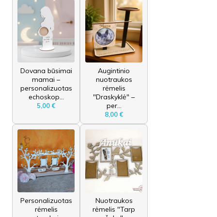
Dovana būsimai
Augintinio
mamai –
nuotraukos
personalizuotas
rėmelis
echoskop...
"Draskyklė" –
per...
5,00 €
8,00 €
Personalizuotas
Nuotraukos
rėmelis
rėmelis "Tarp