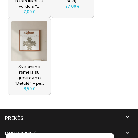
nuotraukai su
šakų"
vardais "...
27,00 €
7,00 €
Sveikinimo
rėmelis su
graviravimu
"Detalė" – pe...
8,50 €

PREKĖS

MŪSŲ ĮMONĖ