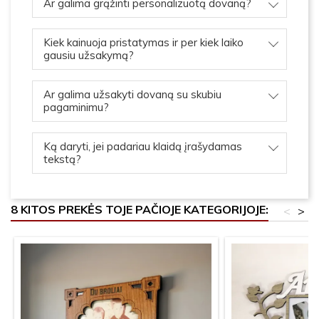
Ar galima grąžinti personalizuotą dovaną?
Kiek kainuoja pristatymas ir per kiek laiko
gausiu užsakymą?
Ar galima užsakyti dovaną su skubiu
pagaminimu?
Ką daryti, jei padariau klaidą įrašydamas
tekstą?
8 KITOS PREKĖS TOJE PAČIOJE KATEGORIJOJE:
<
>