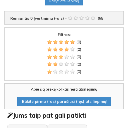
Rašyti atsiliepimą
Remiantis
0
Įvertinimu (-ais)
-
0
/
5
Filtras:
(0)
(0)
(0)
(0)
(0)
Apie šią prekę kol kas nėra atsiliepimų
Būkite pirma (-as) parašiusi (-ęs) atsiliepimą!
Jums taip pat gali patikti