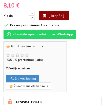
8,10 €
Į krepšelį

Kiekis

Prekės paruošimas 1 - 2 dienos.
Klauskite apie produktą per WhatsApp
Galutinis įvertinimas
:
0
/
5
-
0
Įvertinimu (-ais)
Žiūrėti įvertinimus
Rašyti Atsiliepimą
Žiūrėti visus atsiliepimus
ATSISKAITYMAS