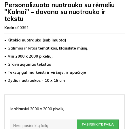
Personalizuota nuotrauka su rėmeliu
"Kalnai" – dovana su nuotrauka ir
tekstu
Kodas
00391
• Kitokia nuotrauka (sublimuota)
• Galimos ir kitos tematikos, klauskite mūsų.
• Min 2000 x 2000 pixelių.
• Graviruojamas tekstas
• Tekstą galima keisti ir viršuje, ir apačioje
• Dydis nuotraukos - 10 x 15 cm
Mažiausiai 2000 x 2000 pixelių.
PASIRINKITE FAILĄ
Nėra pasirinktų failų