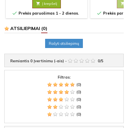

Į krepšelį



Prekės paruošimas 1 - 2 dienos.
Prekės paruoš
ATSILIEPIMAI
(0)
Rašyti atsiliepimą
Remiantis
0
Įvertinimu (-ais)
-
0
/
5
Filtras:
(0)
(0)
(0)
(0)
(0)