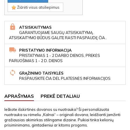
Žiūrėti visus atsiliepimus
ATSISKAITYMAS
GARANTUOJAME SAUGŲ ATSISKAITYMĄ.
ATSISKAITYMO BŪDUS GALITE RASTI PASPAUDĘ ČIA..
PRISTATYMO INFORMACIJA
PRISTATYMAS 1 - 2 DARBO DIENOS, PREKĖS
PARUOŠIMAS 1 - 2 D. DIENOS
GRĄŽINIMO TAISYKLĖS
PASPAUSKITE ČIA DĖL PLATESNĖS INFORMACIJOS
APRAŠYMAS
PREKĖ DETALIAU
Ieškote išskirtinės dovanos su nuotrauka? Ši personalizuota
nuotrauka su rėmeliu „Kalnai“ – originali dovana, leidžianti įamžinti
gražiausias akimirkas stilingame dizaine. Puikiai tinka kelionių
prisiminimams, gimtadieniui ar kitoms progoms.