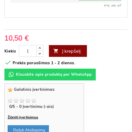
.png .jpg .gif
10,50 €
Į krepšelį

Kiekis

Prekės paruošimas 1 - 2 dienos.
Klauskite apie produktą per WhatsApp
Galutinis įvertinimas
:
0
/
5
-
0
Įvertinimu (-ais)
Žiūrėti įvertinimus
Rašyti Atsiliepimą