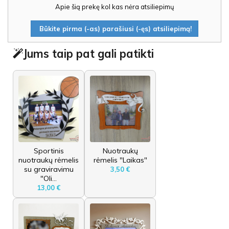
Apie šią prekę kol kas nėra atsiliepimų
Būkite pirma (-as) parašiusi (-ęs) atsiliepimą!
Jums taip pat gali patikti
Sportinis
Nuotraukų
nuotraukų rėmelis
rėmelis "Laikas"
su graviravimu
3,50 €
"Oli...
13,00 €