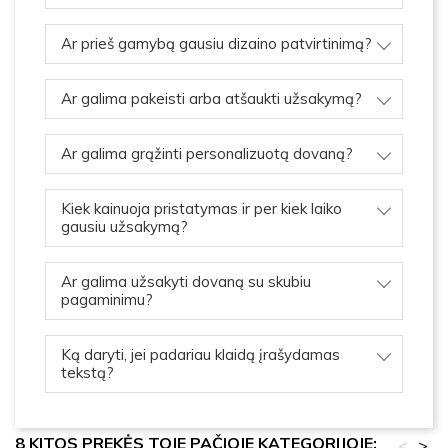
Ar prieš gamybą gausiu dizaino patvirtinimą?
Ar galima pakeisti arba atšaukti užsakymą?
Ar galima grąžinti personalizuotą dovaną?
Kiek kainuoja pristatymas ir per kiek laiko
gausiu užsakymą?
Ar galima užsakyti dovaną su skubiu
pagaminimu?
Ką daryti, jei padariau klaidą įrašydamas
tekstą?
8 KITOS PREKĖS TOJE PAČIOJE KATEGORIJOJE:
<
>