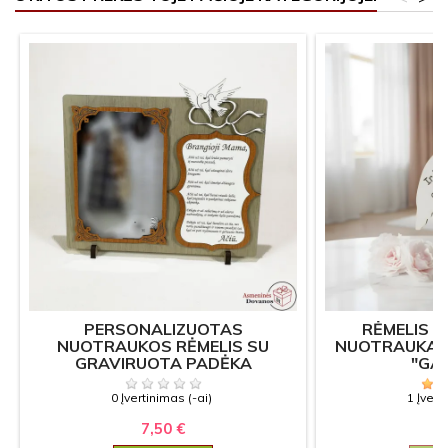
PERSONALIZUOTAS
RĖMELIS 
NUOTRAUKOS RĖMELIS SU
NUOTRAUKAI 
GRAVIRUOTA PADĖKA
"GA
0 Įvertinimas (-ai)
1 Įvert
7,50 €
6