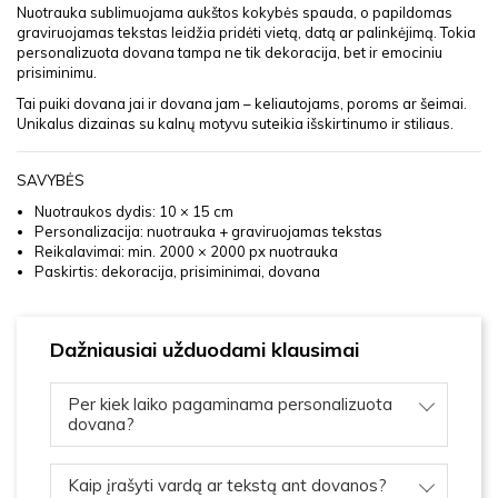
Nuotrauka sublimuojama aukštos kokybės spauda, o papildomas
graviruojamas tekstas leidžia pridėti vietą, datą ar palinkėjimą. Tokia
personalizuota dovana tampa ne tik dekoracija, bet ir emociniu
prisiminimu.
Tai puiki dovana jai ir dovana jam – keliautojams, poroms ar šeimai.
Unikalus dizainas su kalnų motyvu suteikia išskirtinumo ir stiliaus.
SAVYBĖS
Nuotraukos dydis: 10 × 15 cm
Personalizacija: nuotrauka + graviruojamas tekstas
Reikalavimai: min. 2000 × 2000 px nuotrauka
Paskirtis: dekoracija, prisiminimai, dovana
Dažniausiai užduodami klausimai
Per kiek laiko pagaminama personalizuota
dovana?
Kaip įrašyti vardą ar tekstą ant dovanos?