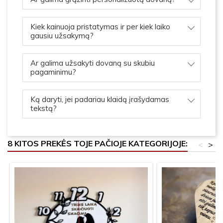
Kiek kainuoja pristatymas ir per kiek laiko
gausiu užsakymą?
Ar galima užsakyti dovaną su skubiu
pagaminimu?
Ką daryti, jei padariau klaidą įrašydamas
tekstą?
8 KITOS PREKĖS TOJE PAČIOJE KATEGORIJOJE:
<
>