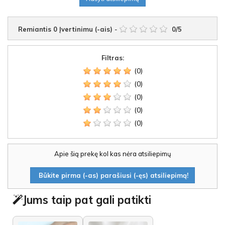
Remiantis
0
Įvertinimu (-ais)
-
0
/
5
Filtras:
(0)
(0)
(0)
(0)
(0)
Apie šią prekę kol kas nėra atsiliepimų
Būkite pirma (-as) parašiusi (-ęs) atsiliepimą!
Jums taip pat gali patikti