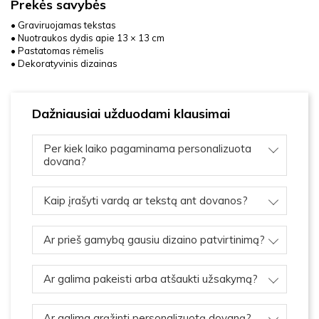
Prekės savybės
• Graviruojamas tekstas
• Nuotraukos dydis apie 13 × 13 cm
• Pastatomas rėmelis
• Dekoratyvinis dizainas
Dažniausiai užduodami klausimai
Per kiek laiko pagaminama personalizuota
dovana?
Kaip įrašyti vardą ar tekstą ant dovanos?
Ar prieš gamybą gausiu dizaino patvirtinimą?
Ar galima pakeisti arba atšaukti užsakymą?
Ar galima grąžinti personalizuotą dovaną?