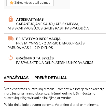
Žiūrėti visus atsiliepimus
ATSISKAITYMAS
GARANTUOJAME SAUGŲ ATSISKAITYMĄ.
ATSISKAITYMO BŪDUS GALITE RASTI PASPAUDĘ ČIA..
PRISTATYMO INFORMACIJA
PRISTATYMAS 1 - 2 DARBO DIENOS, PREKĖS
PARUOŠIMAS 1 - 2 D. DIENOS
GRĄŽINIMO TAISYKLĖS
PASPAUSKITE ČIA DĖL PLATESNĖS INFORMACIJOS
APRAŠYMAS
PREKĖ DETALIAU
Širdelės formos nuotraukų rėmelis – romantiška interjero dekoracija
ir gražus prisiminimų akcentas. Į rėmelį galima įdėti mėgstamą
nuotrauką ir išgraviruoti palinkėjimą ar vardus.
Puikiai tinka kaip dovana poroms, Valentino dienai ar metinėms.