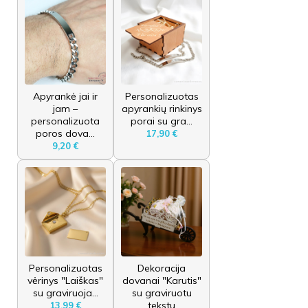
Apyrankė jai ir
Personalizuotas
jam –
apyrankių rinkinys
personalizuota
porai su gra...
poros dova...
17,90 €
9,20 €
Personalizuotas
Dekoracija
vėrinys "Laiškas"
dovanai "Karutis"
su graviruoja...
su graviruotu
tekstu
13,99 €