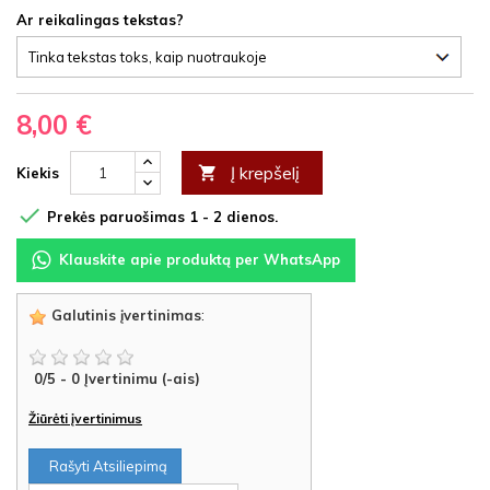
Ar reikalingas tekstas?
8,00 €
Į krepšelį

Kiekis

Prekės paruošimas 1 - 2 dienos.
Klauskite apie produktą per WhatsApp
Galutinis įvertinimas
:
0
/
5
-
0
Įvertinimu (-ais)
Žiūrėti įvertinimus
Rašyti Atsiliepimą