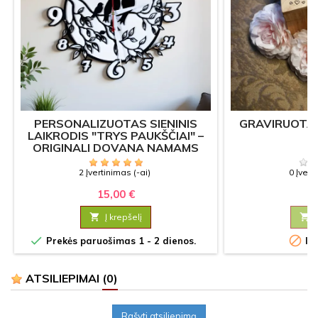
PERSONALIZUOTAS SIENINIS
GRAVIRUOTA 
LAIKRODIS "TRYS PAUKŠČIAI" –
ORIGINALI DOVANA NAMAMS
2 Įvertinimas (-ai)
0 Įvert
15,00 €
4

Į krepšelį



Prekės paruošimas 1 - 2 dienos.
Iš
ATSILIEPIMAI
(0)
Rašyti atsiliepimą