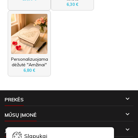
6,30 €
Personalizuojama
dėžutė "Amžinai"
6,80 €

PREKĖS

MŪSŲ ĮMONĖ

JŪSŲ PASKYRA
Slapukai