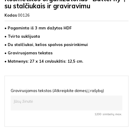
su stalčiukais ir graviravimu
Kodas
00126
• Pagaminta iš 3 mm dažytos HDF
• Tvirta suklijuota
• Du stalčiukai, kelios spalvos pasirinkimui
• Graviruojamas tekstas
• Matmenys: 27 x 14
cm/aukštis: 12,5 cm.
Graviruojamas tekstas (Atkreipkite dėmesį į rašybą)
1200 simbolių max.