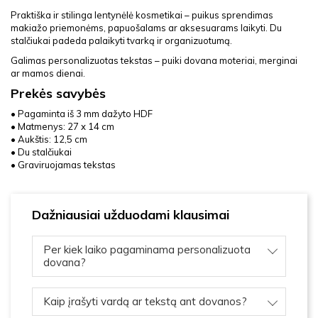
Praktiška ir stilinga lentynėlė kosmetikai – puikus sprendimas
makiažo priemonėms, papuošalams ar aksesuarams laikyti. Du
stalčiukai padeda palaikyti tvarką ir organizuotumą.
Galimas personalizuotas tekstas – puiki dovana moteriai, merginai
ar mamos dienai.
Prekės savybės
• Pagaminta iš 3 mm dažyto HDF
• Matmenys: 27 x 14 cm
• Aukštis: 12,5 cm
• Du stalčiukai
• Graviruojamas tekstas
Dažniausiai užduodami klausimai
Per kiek laiko pagaminama personalizuota
dovana?
Kaip įrašyti vardą ar tekstą ant dovanos?