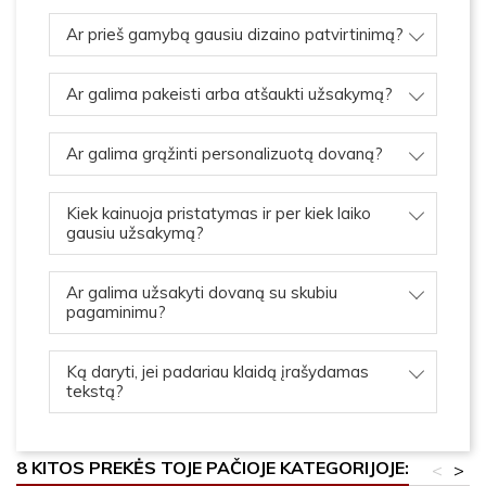
Ar prieš gamybą gausiu dizaino patvirtinimą?
Ar galima pakeisti arba atšaukti užsakymą?
Ar galima grąžinti personalizuotą dovaną?
Kiek kainuoja pristatymas ir per kiek laiko
gausiu užsakymą?
Ar galima užsakyti dovaną su skubiu
pagaminimu?
Ką daryti, jei padariau klaidą įrašydamas
tekstą?
8 KITOS PREKĖS TOJE PAČIOJE KATEGORIJOJE:
<
>