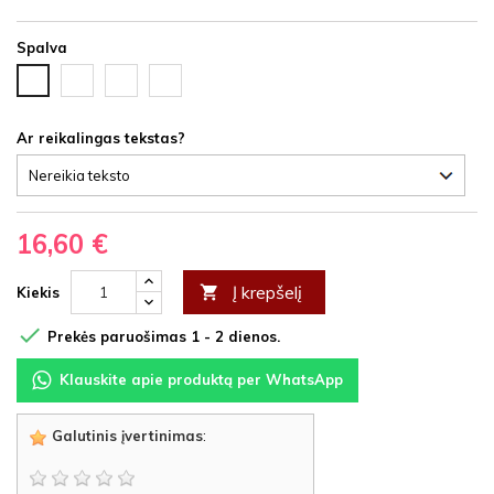
Spalva
Juoda
Ąžuolas
Vyšnia
Balta
HDF
latte
HDF
HDF
HDF
Ar reikalingas tekstas?
16,60 €
Į krepšelį

Kiekis

Prekės paruošimas 1 - 2 dienos.
Klauskite apie produktą per WhatsApp
Galutinis įvertinimas
: