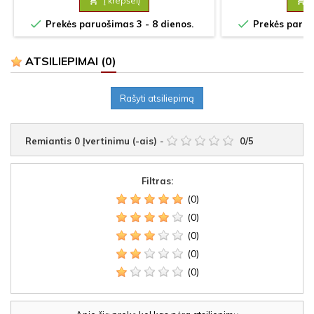

Į krepšelį



Prekės paruošimas 3 - 8 dienos.
Prekės paruoš
ATSILIEPIMAI
(0)
Rašyti atsiliepimą
Remiantis
0
Įvertinimu (-ais)
-
0
/
5
Filtras:
(0)
(0)
(0)
(0)
(0)