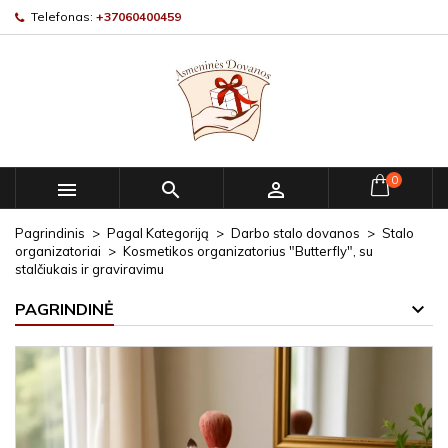
Telefonas:
+37060400459
0



Pagrindinis
Pagal Kategoriją
Darbo stalo dovanos
Stalo
organizatoriai
Kosmetikos organizatorius "Butterfly", su
stalčiukais ir graviravimu
PAGRINDINĖ