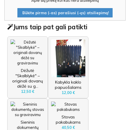
Apie šią prekę kol kas nėra atsiliepimų
Būkite pirma (-as) parašiusi (-ęs) atsiliepimą!
Jums taip pat gali patikti
Dėžutė
"Skalblykė" –
originali dovanų
Kabykla kaklo
dėžė su g...
papuošalams
12,50 €
12,00 €
Stovas
Sieninis
pakabukams
dokumentų
40,50 €