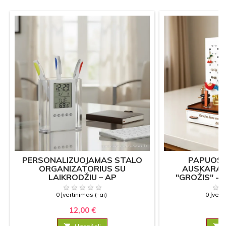
PERSONALIZUOJAMAS STALO
PAPUOŠ
ORGANIZATORIUS SU
AUSKARAM
LAIKRODŽIU – AP
"GROŽIS" -
T
0 Įvertinimas (-ai)
0 Įvert
12,00 €
13