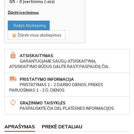
0
/
5
-
0
Įvertinimu (-ais)
Žiūrėti įvertinimus
Rašyti Atsiliepimą
Žiūrėti visus atsiliepimus
ATSISKAITYMAS
GARANTUOJAME SAUGŲ ATSISKAITYMĄ.
ATSISKAITYMO BŪDUS GALITE RASTI PASPAUDĘ ČIA..
PRISTATYMO INFORMACIJA
PRISTATYMAS 1 - 2 DARBO DIENOS, PREKĖS
PARUOŠIMAS 1 - 2 D. DIENOS
GRĄŽINIMO TAISYKLĖS
PASPAUSKITE ČIA DĖL PLATESNĖS INFORMACIJOS
APRAŠYMAS
PREKĖ DETALIAU