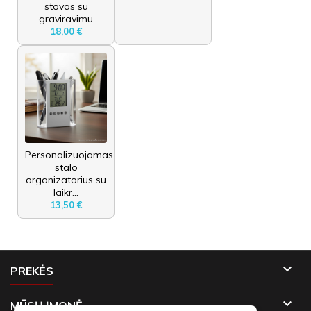
stovas su
graviravimu
18,00 €
Personalizuojamas
stalo
organizatorius su
laikr...
13,50 €

PREKĖS

MŪSŲ ĮMONĖ