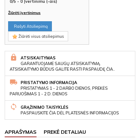
0
/
5
-
0
Įvertinimu (-ais)
Žiūrėti įvertinimus
Rašyti Atsiliepimą
Žiūrėti visus atsiliepimus
ATSISKAITYMAS
GARANTUOJAME SAUGŲ ATSISKAITYMĄ.
ATSISKAITYMO BŪDUS GALITE RASTI PASPAUDĘ ČIA..
PRISTATYMO INFORMACIJA
PRISTATYMAS 1 - 2 DARBO DIENOS, PREKĖS
PARUOŠIMAS 1 - 2 D. DIENOS
GRĄŽINIMO TAISYKLĖS
PASPAUSKITE ČIA DĖL PLATESNĖS INFORMACIJOS
APRAŠYMAS
PREKĖ DETALIAU