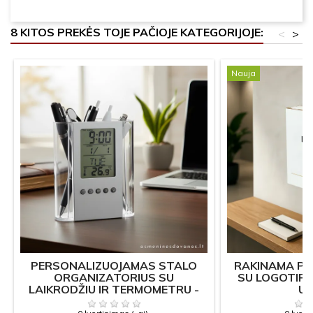
8 KITOS PREKĖS TOJE PAČIOJE KATEGORIJOJE:
<
>
Nauja
PERSONALIZUOJAMAS STALO
RAKINAMA PA
ORGANIZATORIUS SU
SU LOGOTIPU 
LAIKRODŽIU IR TERMOMETRU -
U
KV