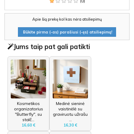
(0)
Apie šią prekę kol kas nėra atsiliepimų
Būkite pirma (-as) parašiusi (-ęs) atsiliepimą!
Jums taip pat gali patikti
Kosmetikos
Medinė sieninė
organizatorius
vaistinėlė su
"Butterfly", su
graviruotu užrašu
stalč...
...
16,60 €
16,30 €