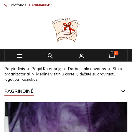
Telefonas:
+37060400459
0



Pagrindinis
Pagal Kategoriją
Darbo stalo dovanos
Stalo
organizatoriai
Medinė vizitinių kortelių dėžutė su graviruotu
logotipu "Kaziukas"
PAGRINDINĖ