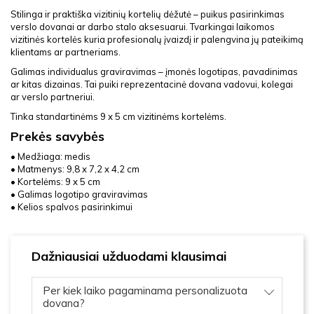
Stilinga ir praktiška vizitinių kortelių dėžutė – puikus pasirinkimas
verslo dovanai ar darbo stalo aksesuarui. Tvarkingai laikomos
vizitinės kortelės kuria profesionalų įvaizdį ir palengvina jų pateikimą
klientams ar partneriams.
Galimas individualus graviravimas – įmonės logotipas, pavadinimas
ar kitas dizainas. Tai puiki reprezentacinė dovana vadovui, kolegai
ar verslo partneriui.
Tinka standartinėms 9 x 5 cm vizitinėms kortelėms.
Prekės savybės
• Medžiaga: medis
• Matmenys: 9,8 x 7,2 x 4,2 cm
• Kortelėms: 9 x 5 cm
• Galimas logotipo graviravimas
• Kelios spalvos pasirinkimui
Dažniausiai užduodami klausimai
Per kiek laiko pagaminama personalizuota
dovana?