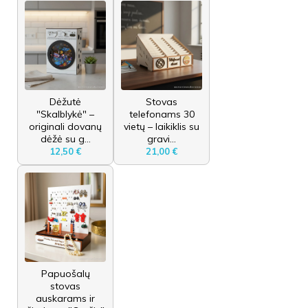
Dėžutė
Stovas
"Skalblykė" –
telefonams 30
originali dovanų
vietų – laikiklis su
dėžė su g...
gravi...
12,50 €
21,00 €
Papuošalų
stovas
auskarams ir