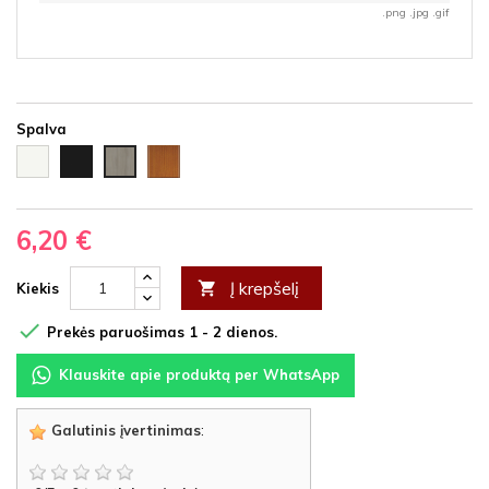
.png .jpg .gif
Spalva
Balta
Juoda
Vyšnia
Ąžuolas
HDF
HDF
HDF
latte
HDF
6,20 €
Į krepšelį

Kiekis

Prekės paruošimas 1 - 2 dienos.
Klauskite apie produktą per WhatsApp
Galutinis įvertinimas
: