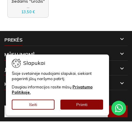
žiedams "Grožis"
...
13,50 €

PREKĖS

MŪSŲ ĮMONĖ
Slapukai

JŪSŲ PASKYRA
Šioje svetainėje naudojami slapukai, siekiant
pagerinti jūsų naršymo patirtį.

KONTAKTAI
Daugiau informacijos rasite mūsų
Privatumo
Politikoje.
NAUJIENLAIŠKIAI
Išeiti
Priimti
© Copyright 2026 Asmeninės Dovanos. Visos teisės saugomos.