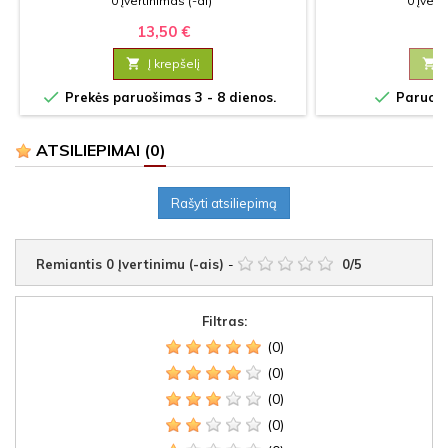
0 Įvertinimas (-ai)
0 Įvert
13,50 €
16

Į krepšelį



Prekės paruošimas 3 - 8 dienos.
Paruošim
ATSILIEPIMAI
(0)
Rašyti atsiliepimą
Remiantis
0
Įvertinimu (-ais)
-
0
/
5
Filtras:
(0)
(0)
(0)
(0)