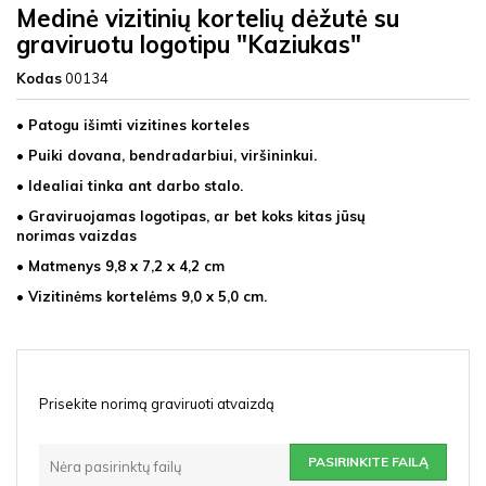
Medinė vizitinių kortelių dėžutė su
graviruotu logotipu "Kaziukas"
Kodas
00134
• Patogu išimti vizitines korteles
• Puiki dovana, bendradarbiui, viršininkui.
• Idealiai tinka ant darbo stalo.
• Graviruojamas logotipas, ar bet koks kitas jūsų
norimas vaizdas
• Matmenys 9,8 x 7,2 x 4,2 cm
• Vizitinėms kortelėms 9,0 x 5,0 cm.
Prisekite norimą graviruoti atvaizdą
PASIRINKITE FAILĄ
Nėra pasirinktų failų