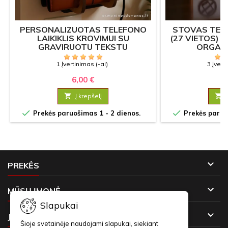
PERSONALIZUOTAS TELEFONO
STOVAS TEL
LAIKIKLIS KROVIMUI SU
(27 VIETOS) 
GRAVIRUOTU TEKSTU
ORGAN
1 Įvertinimas (-ai)
3 Įvert
6,00 €
19

Į krepšelį



Prekės paruošimas 1 - 2 dienos.
Prekės paruoš

PREKĖS

MŪSŲ ĮMONĖ
Slapukai

JŪSŲ PASKYRA
Šioje svetainėje naudojami slapukai, siekiant