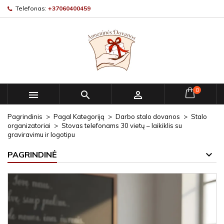
Telefonas:
+37060400459
0



Pagrindinis
Pagal Kategoriją
Darbo stalo dovanos
Stalo
organizatoriai
Stovas telefonams 30 vietų – laikiklis su
graviravimu ir logotipu
PAGRINDINĖ