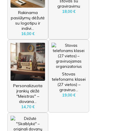
stovas su
graviravimu
18,00 €
Rakinama
pasiūlymų dėžutė
su logotipu ir
indivi...
16,00 €
Stovas
telefonams klasei
(27 vietos) –
Personalizuota
graviruo...
įrankių dėžė
19,00 €
"Meistras" –
dovana...
14,70 €