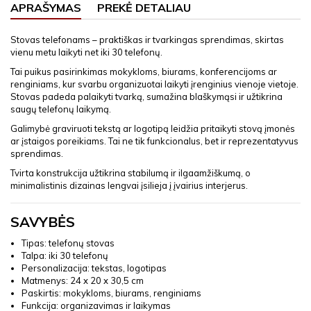
APRAŠYMAS
PREKĖ DETALIAU
Stovas telefonams – praktiškas ir tvarkingas sprendimas, skirtas
vienu metu laikyti net iki 30 telefonų.
Tai puikus pasirinkimas mokykloms, biurams, konferencijoms ar
renginiams, kur svarbu organizuotai laikyti įrenginius vienoje vietoje.
Stovas padeda palaikyti tvarką, sumažina blaškymąsi ir užtikrina
saugų telefonų laikymą.
Galimybė graviruoti tekstą ar logotipą leidžia pritaikyti stovą įmonės
ar įstaigos poreikiams. Tai ne tik funkcionalus, bet ir reprezentatyvus
sprendimas.
Tvirta konstrukcija užtikrina stabilumą ir ilgaamžiškumą, o
minimalistinis dizainas lengvai įsilieja į įvairius interjerus.
SAVYBĖS
Tipas: telefonų stovas
Talpa: iki 30 telefonų
Personalizacija: tekstas, logotipas
Matmenys: 24 x 20 x 30,5 cm
Paskirtis: mokykloms, biurams, renginiams
Funkcija: organizavimas ir laikymas