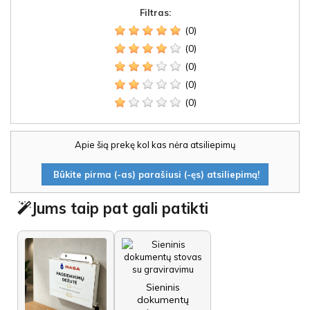
Filtras:
(0)
(0)
(0)
(0)
(0)
Apie šią prekę kol kas nėra atsiliepimų
Būkite pirma (-as) parašiusi (-ęs) atsiliepimą!
Jums taip pat gali patikti
Sieninis
dokumentų