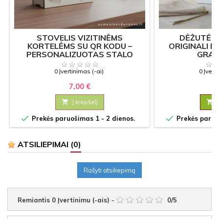
STOVELIS VIZITINĖMS
DĖŽUTĖ "
KORTELĖMS SU QR KODU –
ORIGINALI 
PERSONALIZUOTAS STALO
GRAV
LAIKIKLIS
0 Įvertinimas (-ai)
0 Įvert
7,00 €
12

Į krepšelį



Prekės paruošimas 1 - 2 dienos.
Prekės paruoš
ATSILIEPIMAI
(0)
Rašyti atsiliepimą
Remiantis
0
Įvertinimu (-ais)
-
0
/
5