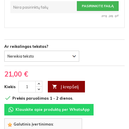
PASIRINKITE FAILĄ
Nėra pasirinktų failų
.png .jpg .gif
Ar reikalingas tekstas?
21,00 €
Į krepšelį

Kiekis

Prekės paruošimas 1 - 2 dienos.
Klauskite apie produktą per WhatsApp
Galutinis įvertinimas
: