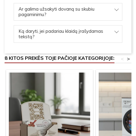
Ar galima užsakyti dovaną su skubiu
pagaminimu?
Ką daryti, jei padariau klaidą įrašydamas
tekstą?
8 KITOS PREKĖS TOJE PAČIOJE KATEGORIJOJE:
<
>