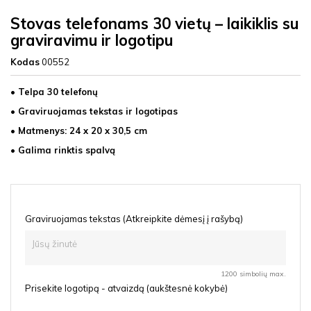
Stovas telefonams 30 vietų – laikiklis su
graviravimu ir logotipu
Kodas
00552
• Telpa 30 telefonų
• Graviruojamas tekstas ir logotipas
• Matmenys: 24 x 20 x 30,5 cm
• Galima rinktis spalvą
Graviruojamas tekstas (Atkreipkite dėmesį į rašybą)
1200 simbolių max.
Prisekite logotipą - atvaizdą (aukštesnė kokybė)