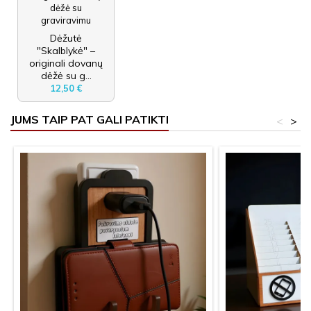
Dėžutė
"Skalblykė" –
originali dovanų
dėžė su g...
12,50 €
JUMS TAIP PAT GALI PATIKTI
<
>