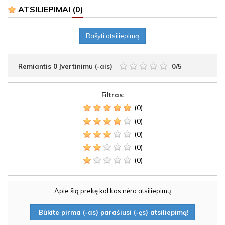
ATSILIEPIMAI
(0)
Rašyti atsiliepimą
Remiantis
0
Įvertinimu (-ais)
-
0
/
5
Filtras:
(0)
(0)
(0)
(0)
(0)
Apie šią prekę kol kas nėra atsiliepimų
Būkite pirma (-as) parašiusi (-ęs) atsiliepimą!