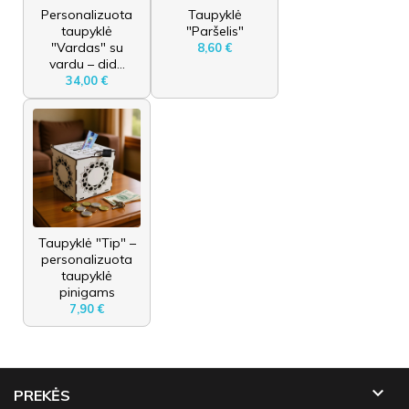
Personalizuota
Taupyklė
taupyklė
"Paršelis"
"Vardas" su
8,60 €
vardu – did...
34,00 €
Taupyklė "Tip" –
personalizuota
taupyklė
pinigams
7,90 €

PREKĖS