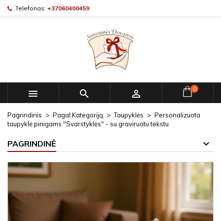
Telefonas:
+37060400459
0



Pagrindinis
Pagal Kategoriją
Taupyklės
Personalizuota
taupyklė pinigams "Svarstyklės" - su graviruotu tekstu
PAGRINDINĖ