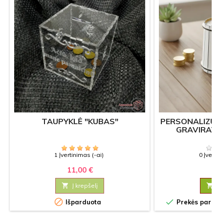
TAUPYKLĖ "KUBAS"
PERSONALIZU
GRAVIRAVI
1 Įvertinimas (-ai)
0 Įvert
11,00 €
6

Į krepšelį



Išparduota
Prekės paruoš