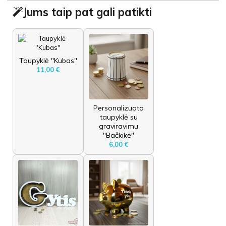
Jums taip pat gali patikti
Taupyklė "Kubas"
11,00 €
Personalizuota
taupyklė su
graviravimu
"Bačkikė"
6,00 €