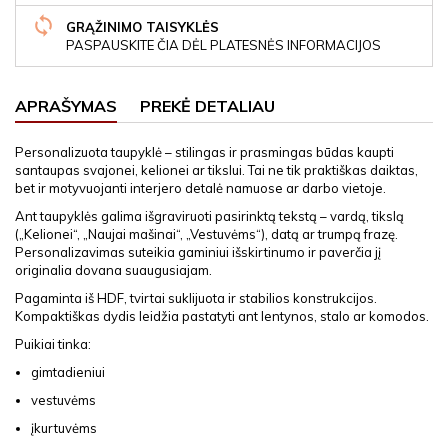
GRĄŽINIMO TAISYKLĖS
PASPAUSKITE ČIA DĖL PLATESNĖS INFORMACIJOS
APRAŠYMAS
PREKĖ DETALIAU
Personalizuota taupyklė – stilingas ir prasmingas būdas kaupti
santaupas svajonei, kelionei ar tikslui. Tai ne tik praktiškas daiktas,
bet ir motyvuojanti interjero detalė namuose ar darbo vietoje.
Ant taupyklės galima išgraviruoti pasirinktą tekstą – vardą, tikslą
(„Kelionei“, „Naujai mašinai“, „Vestuvėms“), datą ar trumpą frazę.
Personalizavimas suteikia gaminiui išskirtinumo ir paverčia jį
originalia dovana suaugusiajam.
Pagaminta iš HDF, tvirtai suklijuota ir stabilios konstrukcijos.
Kompaktiškas dydis leidžia pastatyti ant lentynos, stalo ar komodos.
Puikiai tinka:
gimtadieniui
vestuvėms
įkurtuvėms