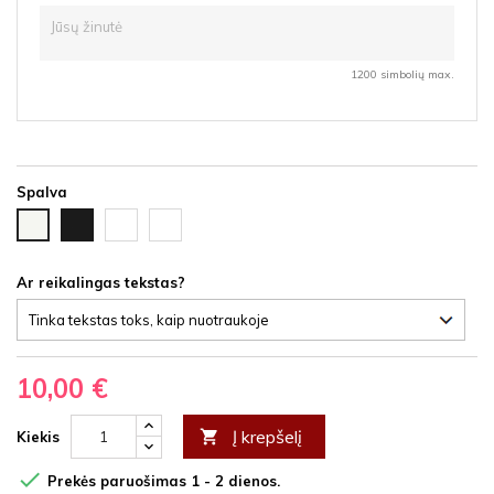
1200 simbolių max.
Spalva
Juoda
Ąžuolas
Vyšnia
Balta
HDF
latte
HDF
HDF
HDF
Ar reikalingas tekstas?
10,00 €
Į krepšelį

Kiekis

Prekės paruošimas 1 - 2 dienos.