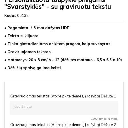
"Svarstyklės" - su graviruotu tekstu
Kodas
00132
• Pagaminta iš 3 mm dažytos HDF
• Tvirta suklijuota
• Tinka gimtadieniams ar kitom progom, kaip suvenyras
• Graviruojamas tekstas
• Matmenys: 20 x 8 cm/ h - 12 (dėžutės matmuo - 6,5 x 6,5 x 10)
• Dėžučių spalvą galima keisti.
Graviruojamas tekstas (Atkreipkite dėmesį į rašybą) Dėžutė 1
1200 simbolių max.
Graviruojamas tekstas (Atkreipkite dėmesį į rašybą) Dėžutė 2