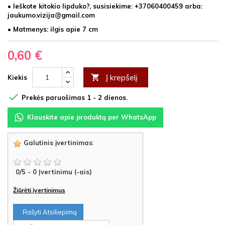
• Ieškote kitokio lipduko?, susisiekime: +37060400459 arba:
jaukumo.vizija@gmail.com
• Matmenys: ilgis apie 7 cm
0,60 €
Į krepšelį

Kiekis

Prekės paruošimas 1 - 2 dienos.
Klauskite apie produktą per WhatsApp
Galutinis įvertinimas
:
0
/
5
-
0
Įvertinimu (-ais)
Žiūrėti įvertinimus
Rašyti Atsiliepimą