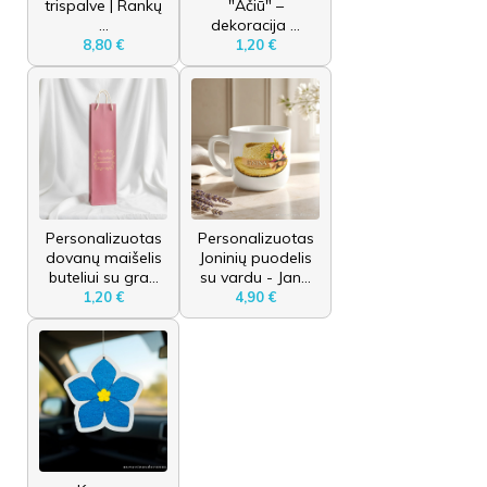
trispalve | Rankų
"Ačiū" –
...
dekoracija ...
8,80 €
1,20 €
Personalizuotas
Personalizuotas
dovanų maišelis
Joninių puodelis
buteliui su gra...
su vardu - Jan...
1,20 €
4,90 €