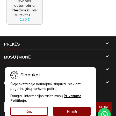
Kvapas
automobiliui
"Neužmirštuolė"
su tekstu –...
1,50 €

PREKĖS

MŪSŲ ĮMONĖ

JŪSŲ PASKYRA
Slapukai

KONTAKTAI
Šioje svetainėje naudojami slapukai, siekiant
pagerinti jūsų naršymo patirtį.
NAUJIENLAIŠKIAI
Daugiau informacijos rasite mūsų
Privatumo
Politikoje.
Išeiti
Priimti