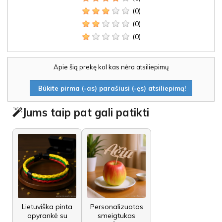
(0)
(0)
(0)
Apie šią prekę kol kas nėra atsiliepimų
Būkite pirma (-as) parašiusi (-ęs) atsiliepimą!
Jums taip pat gali patikti
Lietuviška pinta
Personalizuotas
apyrankė su
smeigtukas