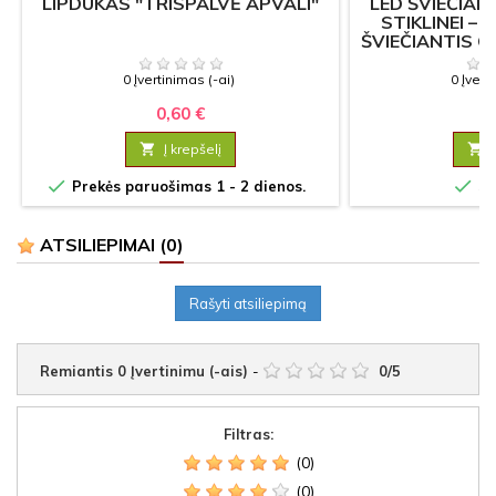
LIPDUKAS "TRISPALVĖ APVALI"
LED ŠVIEČIAN
STIKLINEI –
ŠVIEČIANTIS 
0 Įvertinimas (-ai)
0 Įvert
0,60 €
0

Į krepšelį



Prekės paruošimas 1 - 2 dienos.
Sa
ATSILIEPIMAI
(0)
Rašyti atsiliepimą
Remiantis
0
Įvertinimu (-ais)
-
0
/
5
Filtras:
(0)
(0)