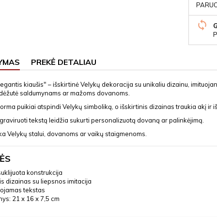
PARUOŠ
P
YMAS
PREKĖ DETALIAU
gantis kiaušis" – išskirtinė Velykų dekoracija su unikaliu dizainu, imituojan
a dėžutė saldumynams ar mažoms dovanoms.
forma puikiai atspindi Velykų simboliką, o išskirtinis dizainas traukia akį ir iš
raviruoti tekstą leidžia sukurti personalizuotą dovaną ar palinkėjimą.
inka Velykų stalui, dovanoms ar vaikų staigmenoms.
ĖS
suklijuota konstrukcija
is dizainas su liepsnos imitacija
uojamas tekstas
ys: 21 x 16 x 7,5 cm