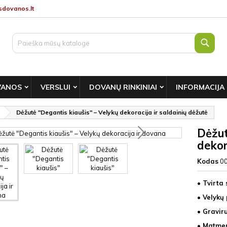
dovanos.lt
Paie
VANOS
VERSLUI
DOVANŲ RINKINIAI
INFORMACIJA
Dėžutė "Degantis kiaušis" – Velykų dekoracija ir saldainių dėžutė
Dėžut
dekor
Kodas
0
• Tvirta 
• Velykų 
• Gravir
• Matmen