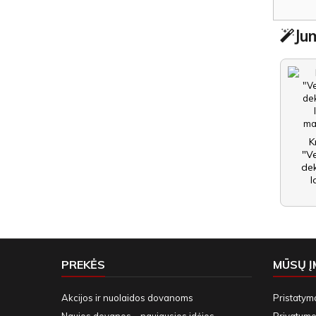
Jum
K
"Ve
dek
l
PREKĖS
MŪSŲ 
Akcijos ir nuolaidos dovanoms
Pristatym
Naujos dovanos – naujausios idėjos
Privatumo 