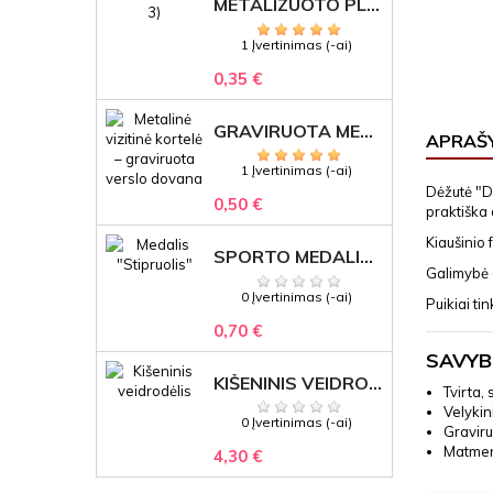
METALIZUOTO PLASTIKO ETIKETĖS SU GRAVIRUOTU TEKSTU -LOGOTIPU
1 Įvertinimas (-ai)
0,35 €
GRAVIRUOTA METALINĖ VIZITINĖ KORTELĖ SU LOGOTIPU – REPREZENTACINĖ VERSLO DOVANA
APRAŠ
1 Įvertinimas (-ai)
Dėžutė "De
0,50 €
praktišk
Kiaušinio 
SPORTO MEDALIS "STIPRUOLIS" SU GRAVIRUOTU TEKSTU
Galimybė g
0 Įvertinimas (-ai)
Puikiai t
0,70 €
SAVYB
KIŠENINIS VEIDRODĖLIS
Tvirta, 
Velykin
0 Įvertinimas (-ai)
Gravir
Matmen
4,30 €