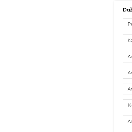
Daž
Pe
Ka
Ar
Ar
Ar
Ki
Ar