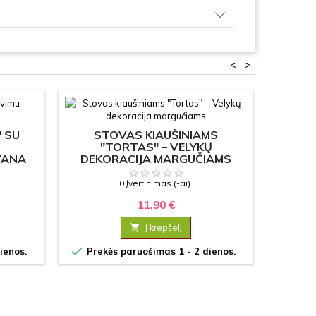
<
>
 SU
STOVAS KIAUŠINIAMS
S
"TORTAS" – VELYKŲ
KI
VANA
DEKORACIJA MARGUČIAMS
M
0 Įvertinimas (-ai)
11,90 €

Į krepšelį


ienos.
Prekės paruošimas 1 - 2 dienos.
Prek