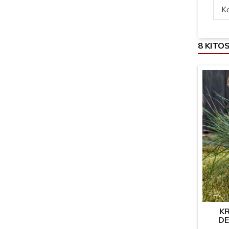
Ką
8 KITO
KR
DE