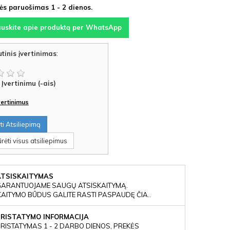
s paruošimas 1 - 2 dienos.
auskite apie produktą per WhatsApp
tinis įvertinimas
:
Įvertinimu (-ais)
įvertinimus
i Atsiliepimą
rėti visus atsiliepimus
ATSISKAITYMAS
GARANTUOJAME SAUGŲ ATSISKAITYMĄ.
KAITYMO BŪDUS GALITE RASTI PASPAUDĘ ČIA..
PRISTATYMO INFORMACIJA
RISTATYMAS 1 - 2 DARBO DIENOS, PREKĖS