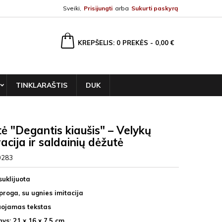
Sveiki,
Prisijungti
arba
Sukurti paskyrą
ška
KREPŠELIS
0
PREKĖS -
0,00 €
TINKLARAŠTIS
DUK
ė "Degantis kiaušis" – Velykų
acija ir saldainių dėžutė
0283
suklijuota
proga, su ugnies imitacija
uojamas tekstas
ys: 21 x 16 x 7,5 cm.