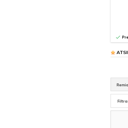

Pre
ATSI
Remia
Filtra