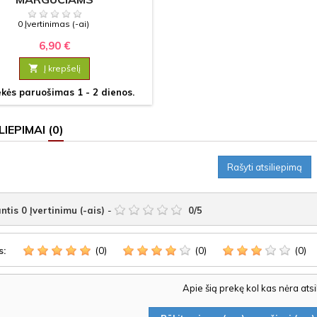
0 Įvertinimas (-ai)
6,90 €

Į krepšelį
kės paruošimas 1 - 2 dienos.
LIEPIMAI
(0)
Rašyti atsiliepimą
ntis
0
Įvertinimu (-ais)
-
0
/
5
(0)
(0)
(0)
s:
Apie šią prekę kol kas nėra ats