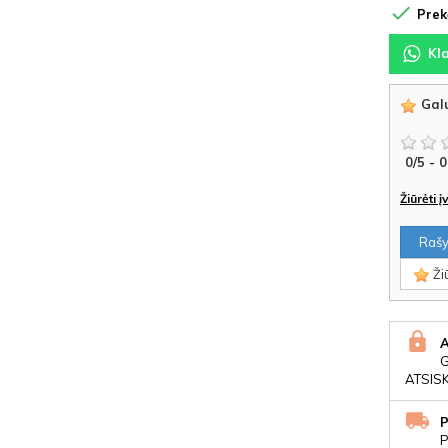

Prekė
Kl
Galu
0
/
5
-
0
Žiūrėti 
Rašyt
Žiū
ATSIS
P