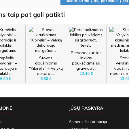
Būkite pirma (-as) parašiusi (-ęs) 
s taip pat gali patikti
Personalizuotas
repšelis
Stovas
inkilas
Stov
lykinis" –
kiaušiniams
paukščiams su
Velyki
oracija ir
"Kibirėlis" – Velykų
graviruot...
kiaušin
aikiklis...
dekorac...
medinis m
22,40 €
6,90 €
8,60 €
13,0
ĮMONĖ
JŪSŲ PASKYRA
as
Asmeninė informacija
politika
Užsakymai