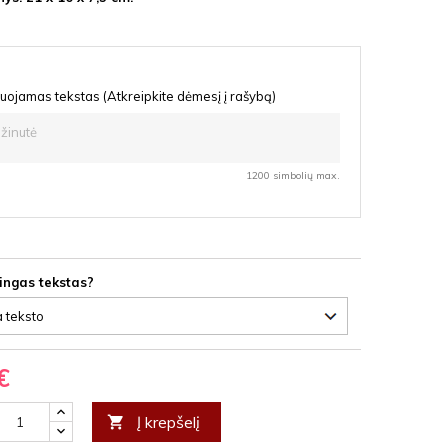
uojamas tekstas (Atkreipkite dėmesį į rašybą)
1200 simbolių max.
lingas tekstas?
€
Į krepšelį
