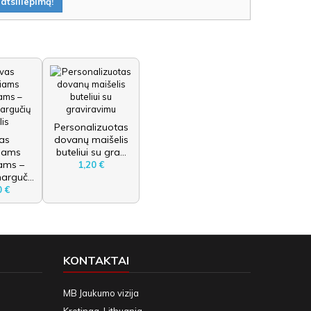
atsiliepimą!
Personalizuotas
as
dovanų maišelis
niams
buteliui su gra...
iams –
1,20 €
arguč...
0 €
KONTAKTAI
MB Jaukumo vizija
Kretinga, Lithuania