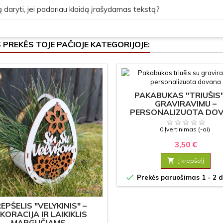
 daryti, jei padariau klaidą įrašydamas tekstą?
S PREKĖS TOJE PAČIOJE KATEGORIJOJE:
PAKABUKAS "TRIUŠIS"
GRAVIRAVIMU –
PERSONALIZUOTA DO
0 Įvertinimas (-ai)
3,50 €

Į krepšelį

Prekės paruošimas 1 - 2 d
EPŠELIS "VELYKINIS" –
KORACIJA IR LAIKIKLIS
MARGUČIAMS