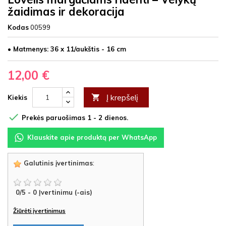
žaidimas ir dekoracija
Kodas
00599
• Matmenys: 36 x 11/aukštis - 16 cm
12,00 €
Į krepšelį

Kiekis

Prekės paruošimas 1 - 2 dienos.
Klauskite apie produktą per WhatsApp
Galutinis įvertinimas
:
0
/
5
-
0
Įvertinimu (-ais)
Žiūrėti įvertinimus