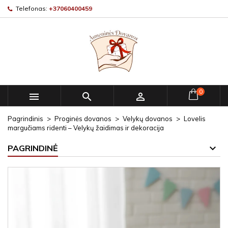
Telefonas:
+37060400459
0



Pagrindinis
Proginės dovanos
Velykų dovanos
Lovelis
margučiams ridenti – Velykų žaidimas ir dekoracija
PAGRINDINĖ