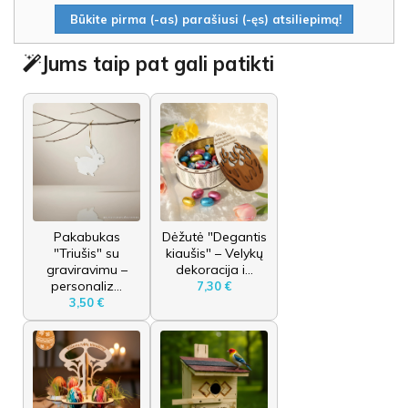
Būkite pirma (-as) parašiusi (-ęs) atsiliepimą!
Jums taip pat gali patikti
Pakabukas
Dėžutė "Degantis
"Triušis" su
kiaušis" – Velykų
graviravimu –
dekoracija i...
personaliz...
7,30 €
3,50 €