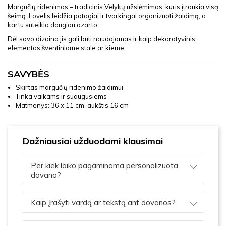
Margučių ridenimas – tradicinis Velykų užsiėmimas, kuris įtraukia visą
šeimą. Lovelis leidžia patogiai ir tvarkingai organizuoti žaidimą, o
kartu suteikia daugiau azarto.
Dėl savo dizaino jis gali būti naudojamas ir kaip dekoratyvinis
elementas šventiniame stale ar kieme.
SAVYBĖS
Skirtas margučių ridenimo žaidimui
Tinka vaikams ir suaugusiems
Matmenys: 36 x 11 cm, aukštis 16 cm
Dažniausiai užduodami klausimai
Per kiek laiko pagaminama personalizuota
dovana?
Kaip įrašyti vardą ar tekstą ant dovanos?