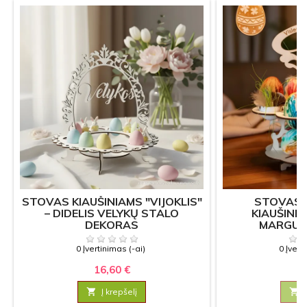
STOVAS KIAUŠINIAMS "VIJOKLIS"
STOVAS 
– DIDELIS VELYKŲ STALO
KIAUŠINIA
DEKORAS
MARGUČI
0 Įvertinimas (-ai)
0 Įvert
16,60 €
13

Į krepšelį
