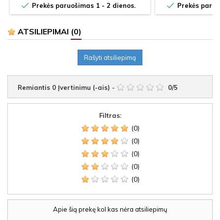


Prekės paruošimas 1 - 2 dienos.
Prekės paruoš
ATSILIEPIMAI
(0)
Rašyti atsiliepimą
Remiantis
0
Įvertinimu (-ais)
-
0
/
5
Filtras:
(0)
(0)
(0)
(0)
(0)
Apie šią prekę kol kas nėra atsiliepimų