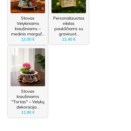
Stovas
Personalizuotas
Velykiniams
inkilas
kiaušiniams –
paukščiams su
medinis marguč...
graviruot...
13,00 €
22,40 €
Stovas
kiaušiniams
"Tortas" – Velykų
dekoracija...
11,90 €