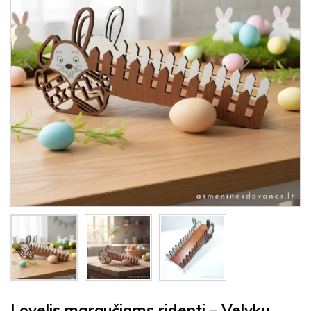
Lovelis margučiams ridenti – Velykų