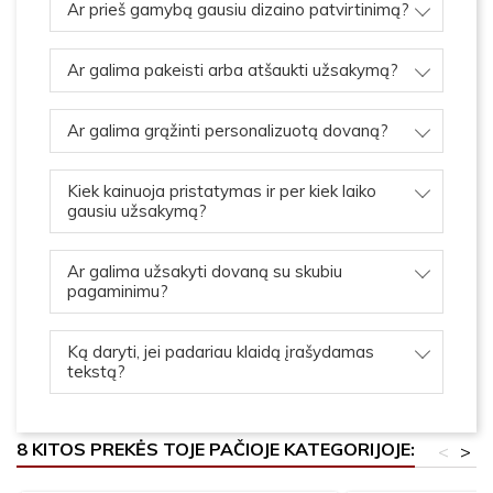
Ar prieš gamybą gausiu dizaino patvirtinimą?
Ar galima pakeisti arba atšaukti užsakymą?
Ar galima grąžinti personalizuotą dovaną?
Kiek kainuoja pristatymas ir per kiek laiko
gausiu užsakymą?
Ar galima užsakyti dovaną su skubiu
pagaminimu?
Ką daryti, jei padariau klaidą įrašydamas
tekstą?
8 KITOS PREKĖS TOJE PAČIOJE KATEGORIJOJE:
<
>