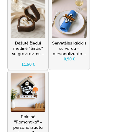
Dėžutė žiedui
Servetėlės laikiklis
medinė "Širdis"
su vardu –
su graviravimu –
personalizuota ...
...
0,90 €
11,50 €
Raktinė
"Romantika" –
personalizuota