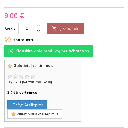
9,00 €
Į krepšelį

Kiekis

Išparduota
Klauskite apie produktą per WhatsApp
Galutinis įvertinimas
:
0
/
5
-
0
Įvertinimu (-ais)
Žiūrėti įvertinimus
Rašyti Atsiliepimą
Žiūrėti visus atsiliepimus