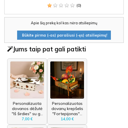
(0)
Apie šią prekę kol kas nėra atsiliepimų
Būkite pirma (-as) parašiusi (-ęs) atsiliepimą!
Jums taip pat gali patikti
Personalizuota
Personalizuotas
dovanos dėžutė
dovanų krepšelis
"Iš širdies" su g...
"Fortepijonas"...
7,00 €
14,00 €