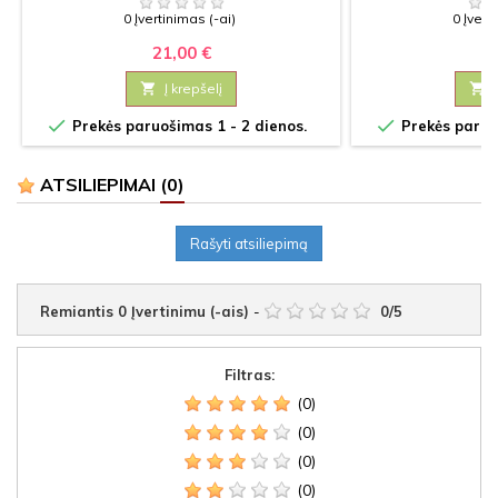
YPATINGOMS PROGOMS
0 Įvertinimas (-ai)
0 Įvert
21,00 €
0

Į krepšelį



Prekės paruošimas 1 - 2 dienos.
Prekės paruoš
ATSILIEPIMAI
(0)
Rašyti atsiliepimą
Remiantis
0
Įvertinimu (-ais)
-
0
/
5
Filtras:
(0)
(0)
(0)
(0)