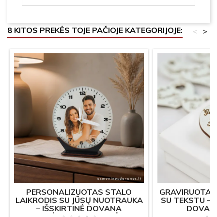
8 KITOS PREKĖS TOJE PAČIOJE KATEGORIJOJE:
<
>
PERSONALIZUOTAS STALO
GRAVIRUOTA Š
LAIKRODIS SU JŪSŲ NUOTRAUKA
SU TEKSTU –
– IŠSKIRTINĖ DOVANA
DOVAN
VESTUVĖMS, SUKAKTUVĖMS IR