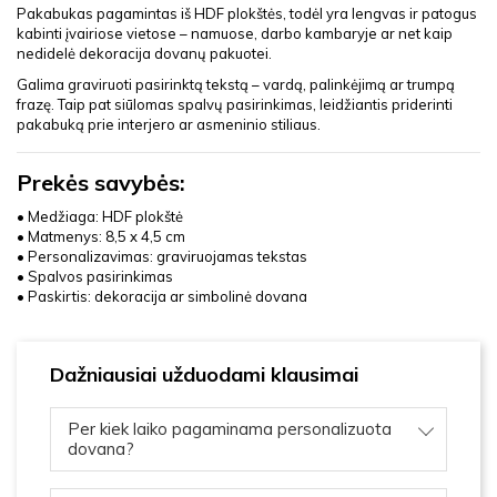
Pakabukas pagamintas iš HDF plokštės, todėl yra lengvas ir patogus
kabinti įvairiose vietose – namuose, darbo kambaryje ar net kaip
nedidelė dekoracija dovanų pakuotei.
Galima graviruoti pasirinktą tekstą – vardą, palinkėjimą ar trumpą
frazę. Taip pat siūlomas spalvų pasirinkimas, leidžiantis priderinti
pakabuką prie interjero ar asmeninio stiliaus.
Prekės savybės:
• Medžiaga: HDF plokštė
• Matmenys: 8,5 x 4,5 cm
• Personalizavimas: graviruojamas tekstas
• Spalvos pasirinkimas
• Paskirtis: dekoracija ar simbolinė dovana
Dažniausiai užduodami klausimai
Per kiek laiko pagaminama personalizuota
dovana?