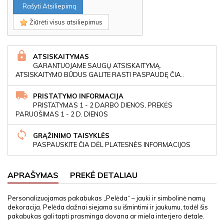
Rašyti Atsiliepimą
Žiūrėti visus atsiliepimus
ATSISKAITYMAS
GARANTUOJAME SAUGŲ ATSISKAITYMĄ.
ATSISKAITYMO BŪDUS GALITE RASTI PASPAUDĘ ČIA..
PRISTATYMO INFORMACIJA
PRISTATYMAS 1 - 2 DARBO DIENOS, PREKĖS
PARUOŠIMAS 1 - 2 D. DIENOS
GRĄŽINIMO TAISYKLĖS
PASPAUSKITE ČIA DĖL PLATESNĖS INFORMACIJOS
APRAŠYMAS
PREKĖ DETALIAU
Personalizuojamas pakabukas „Pelėda“ – jauki ir simbolinė namų
dekoracija. Pelėda dažnai siejama su išmintimi ir jaukumu, todėl šis
pakabukas gali tapti prasminga dovana ar miela interjero detale.