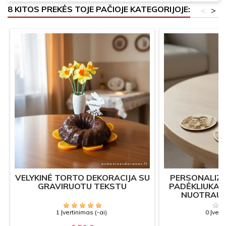
8 KITOS PREKĖS TOJE PAČIOJE KATEGORIJOJE:
<
>
VELYKINĖ TORTO DEKORACIJA SU
PERSONALIZ
GRAVIRUOTU TEKSTU
PADĖKLIUKAS
NUOTRAUKA
DO
1 Įvertinimas (-ai)
0 Įvert