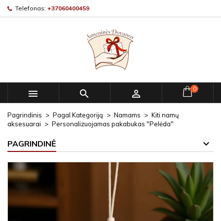
Telefonas:
+37060400459
0



Pagrindinis
Pagal Kategoriją
Namams
Kiti namų
aksesuarai
Personalizuojamas pakabukas "Pelėda"
PAGRINDINĖ