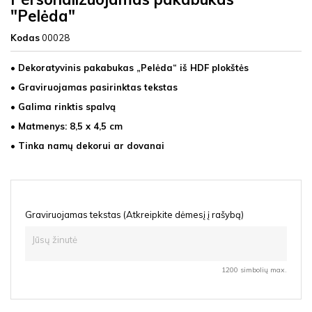
"Pelėda"
Kodas
00028
• Dekoratyvinis pakabukas „Pelėda“ iš HDF plokštės
• Graviruojamas pasirinktas tekstas
• Galima rinktis spalvą
• Matmenys: 8,5 x 4,5 cm
• Tinka namų dekorui ar dovanai
Graviruojamas tekstas (Atkreipkite dėmesį į rašybą)
1200 simbolių max.