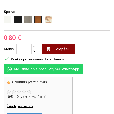
Spalva
Balta
Juoda
Ąžuolas
Nedažyta
Vyšnia
HDF
HDF
latte
fanera
HDF
HDF
0,80 €
Į krepšelį

Kiekis

Prekės paruošimas 1 - 2 dienos.
Klauskite apie produktą per WhatsApp
Galutinis įvertinimas
:
0
/
5
-
0
Įvertinimu (-ais)
Žiūrėti įvertinimus