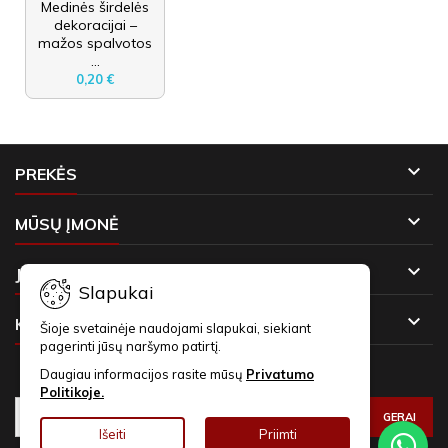
Medinės širdelės
dekoracijai –
mažos spalvotos
...
0,20 €

PREKĖS

MŪSŲ ĮMONĖ

JŪSŲ PASKYRA
Slapukai

KONTAKTAI
Šioje svetainėje naudojami slapukai, siekiant
pagerinti jūsų naršymo patirtį.
Daugiau informacijos rasite mūsų
Privatumo
NAUJIENLAIŠKIAI
Politikoje.
Išeiti
Priimti