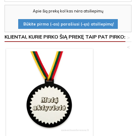
Apie šią prekę kol kas nėra atsiliepimų
Būkite pirma (-as) parašiusi (-ęs) atsiliepimą!
KLIENTAI, KURIE PIRKO ŠIĄ PREKĘ TAIP PAT PIRKO:
>
<