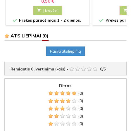
0,50 €
3

Į krepšelį



Prekės paruošimas 1 - 2 dienos.
Prekės paruoš
ATSILIEPIMAI
(0)
Rašyti atsiliepimą
Remiantis
0
Įvertinimu (-ais)
-
0
/
5
Filtras:
(0)
(0)
(0)
(0)
(0)