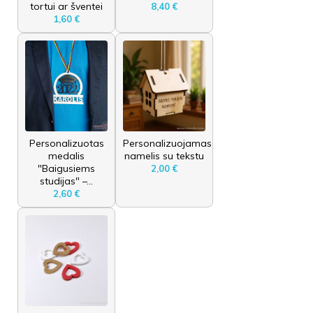
tortui ar šventei
8,40 €
1,60 €
Personalizuotas
Personalizuojamas
medalis
namelis su tekstu
"Baigusiems
2,00 €
studijas" –...
2,60 €