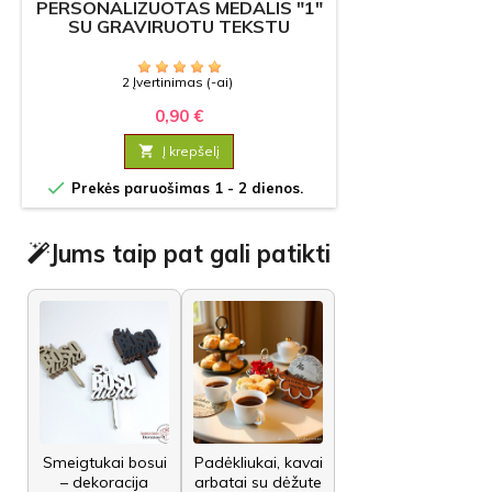
PERSONALIZUOTAS MEDALIS "1"
SU GRAVIRUOTU TEKSTU
2 Įvertinimas (-ai)
0,90 €

Į krepšelį

Prekės paruošimas 1 - 2 dienos.
Jums taip pat gali patikti
Smeigtukai bosui
Padėkliukai, kavai
– dekoracija
arbatai su dėžute