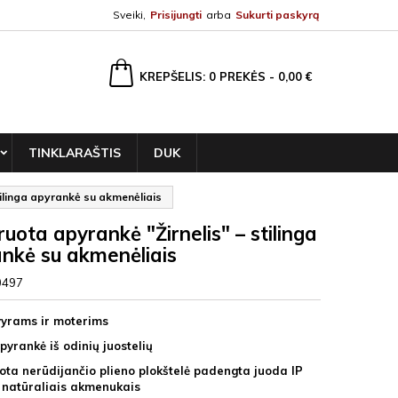
Sveiki,
Prisijungti
arba
Sukurti paskyrą
ška
KREPŠELIS
0
PREKĖS -
0,00 €
TINKLARAŠTIS
DUK
tilinga apyrankė su akmenėliais
ruota apyrankė "Žirnelis" – stilinga
nkė su akmenėliais
0497
vyrams ir moterims
pyrankė iš odinių juostelių
ota n
erūdijančio plieno plokštelė padengta juoda IP
 natūraliais akmenukais