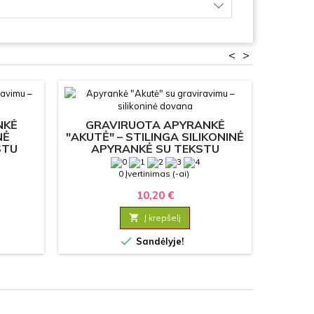
<
>
NKĖ
GRAVIRUOTA APYRANKĖ
GR
NĖ
"AKUTĖ" – STILINGA SILIKONINĖ
"BRIT
STU
APYRANKĖ SU TEKSTU
S
0 Įvertinimas (-ai)
10,20 €

Į krepšelį

Sandėlyje!