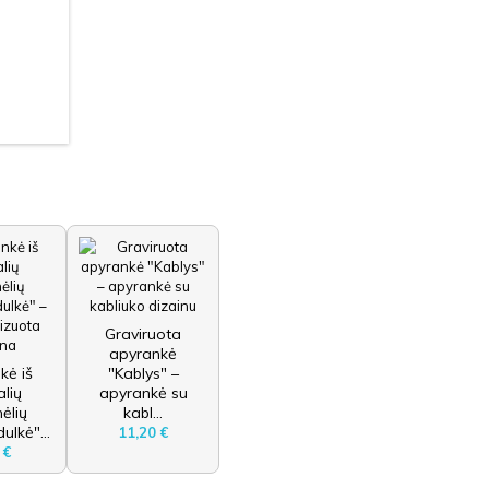
Graviruota
apyrankė
kė iš
"Kablys" –
alių
apyrankė su
ėlių
kabl...
ulkė"...
11,20 €
 €