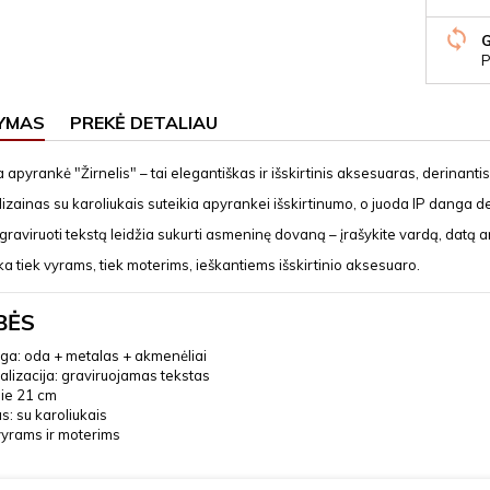
P
YMAS
PREKĖ DETALIAU
 apyrankė "Žirnelis" – tai elegantiškas ir išskirtinis aksesuaras, derinant
izainas su karoliukais suteikia apyrankei išskirtinumo, o juoda IP danga deng
raviruoti tekstą leidžia sukurti asmeninę dovaną – įrašykite vardą, datą ar
nka tiek vyrams, tiek moterims, ieškantiems išskirtinio aksesuaro.
BĖS
ga: oda + metalas + akmenėliai
lizacija: graviruojamas tekstas
apie 21 cm
s: su karoliukais
vyrams ir moterims