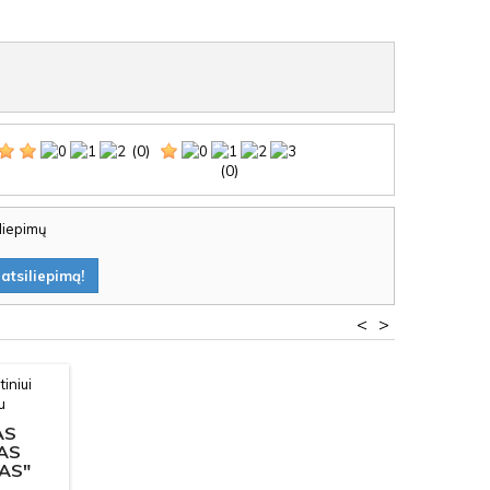
(0)
(0)
iliepimų
atsiliepimą!
<
>
AS
AS
KAS"