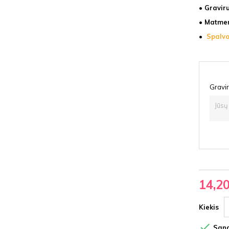
• Gravir
• Matmen
•
Spalvo
Gravir
14,2
Kiekis

Sand