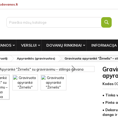
dovanos.lt
Paie
VANOS
VERSLUI
DOVANŲ RINKINIAI
INFORMACIJA
uoti)
Apyrankės (graviruotos)
Graviruota apyrankė "Žirnelis" – s
Gravi
apyra
Kodas
0
• Tinka 
• Pinta a
• Dekoru
danga ir