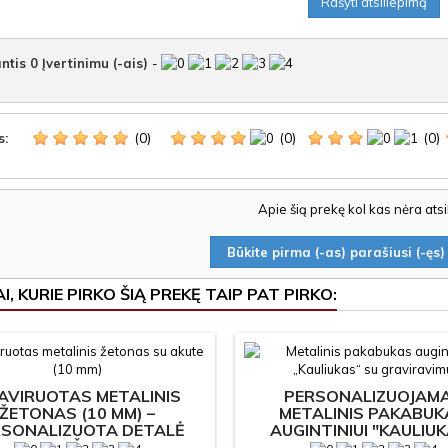
Rašyti atsiliepimą
ntis
0
Įvertinimu (-ais)
-
(0)
(0)
(0)
s:
Apie šią prekę kol kas nėra ats
Būkite pirma (-as) parašiusi (-ęs) 
I, KURIE PIRKO ŠIĄ PREKĘ TAIP PAT PIRKO:
AVIRUOTAS METALINIS
PERSONALIZUOJAM
ŽETONAS (10 MM) –
METALINIS PAKABUK
RSONALIZUOTA DETALĖ
AUGINTINIUI "KAULIU
PAPUOŠALAMS