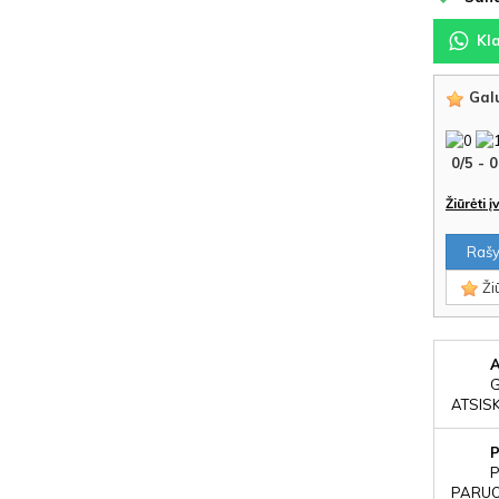
Kl
Galu
0
/
5
-
0
Žiūrėti 
Rašyt
Žiū
ATSIS
P
PARUOŠ