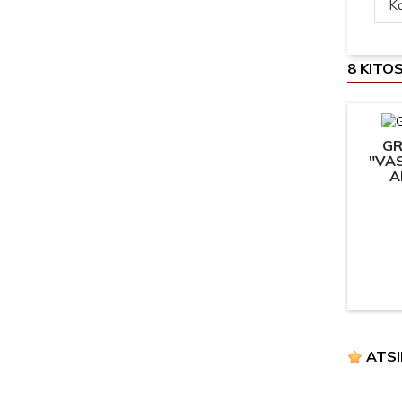
Ką
8 KITO
GR
"VA
A
ATSI