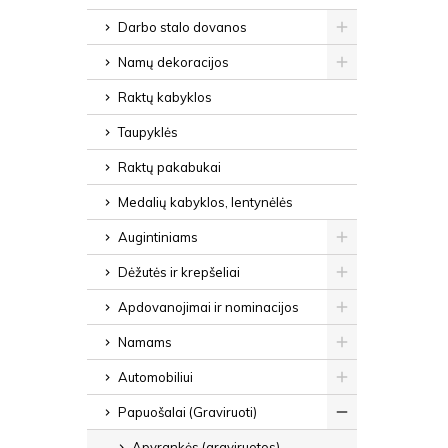
Darbo stalo dovanos
Namų dekoracijos
Raktų kabyklos
Taupyklės
Raktų pakabukai
Medalių kabyklos, lentynėlės
Augintiniams
Dėžutės ir krepšeliai
Apdovanojimai ir nominacijos
Namams
Automobiliui
Papuošalai (Graviruoti)
Apyrankės (graviruotos)