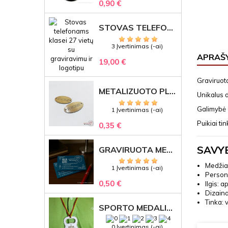
0,90 €
STOVAS TELEFONAMS KLASEI (27 VIETOS) – GRAVIRUOJAMAS ORGANIZATORIUS
3 Įvertinimas (-ai)
APRAŠ
19,00 €
Graviruota
METALIZUOTO PLASTIKO ETIKETĖS SU GRAVIRUOTU TEKSTU -LOGOTIPU
Unikalus d
Galimybė g
1 Įvertinimas (-ai)
Puikiai ti
0,35 €
SAVY
GRAVIRUOTA METALINĖ VIZITINĖ KORTELĖ SU LOGOTIPU – REPREZENTACINĖ VERSLO DOVANA
Medžia
1 Įvertinimas (-ai)
Persona
0,50 €
Ilgis: 
Dizaina
Tinka: 
SPORTO MEDALIS "STIPRUOLIS" SU GRAVIRUOTU TEKSTU
0 Įvertinimas (-ai)