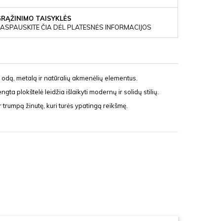
GRĄŽINIMO TAISYKLĖS
ASPAUSKITE ČIA DĖL PLATESNĖS INFORMACIJOS
is odą, metalą ir natūralių akmenėlių elementus.
ta plokštelė leidžia išlaikyti modernų ir solidų stilių.
 trumpą žinutę, kuri turės ypatingą reikšmę.