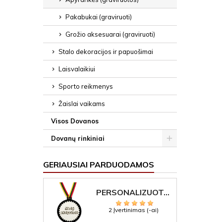
Pakabukai (graviruoti)
Grožio aksesuarai (graviruoti)
Stalo dekoracijos ir papuošimai
Laisvalaikiui
Sporto reikmenys
Žaislai vaikams
Visos Dovanos
Dovanų rinkiniai
GERIAUSIAI PARDUODAMOS
PERSONALIZUOTAS MEDALIS "1" SU GRAVIRUOTU TEKSTU
2 Įvertinimas (-ai)