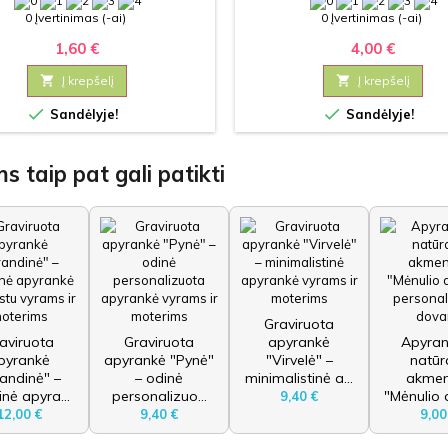
0 Įvertinimas (-ai)
0 Įvertinimas (-ai)
1,60 €
4,00 €

Į krepšelį

Į krepšelį


Sandėlyje!
Sandėlyje!
s taip pat gali patikti
Graviruota
aviruota
Graviruota
apyrankė
Apyran
pyrankė
apyrankė "Pynė"
"Virvelė" –
natūr
andinė" –
– odinė
minimalistinė a...
akmen
inė apyra...
personalizuo...
"Mėnulio d
9,40 €
12,00 €
9,40 €
9,00