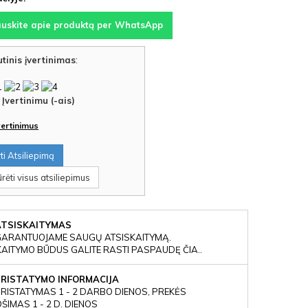
auskite apie produktą per WhatsApp
tinis įvertinimas
:
Įvertinimu (-ais)
įvertinimus
i Atsiliepimą
rėti visus atsiliepimus
ATSISKAITYMAS
GARANTUOJAME SAUGŲ ATSISKAITYMĄ.
KAITYMO BŪDUS GALITE RASTI PASPAUDĘ ČIA..
PRISTATYMO INFORMACIJA
RISTATYMAS 1 - 2 DARBO DIENOS, PREKĖS
IMAS 1 - 2 D. DIENOS