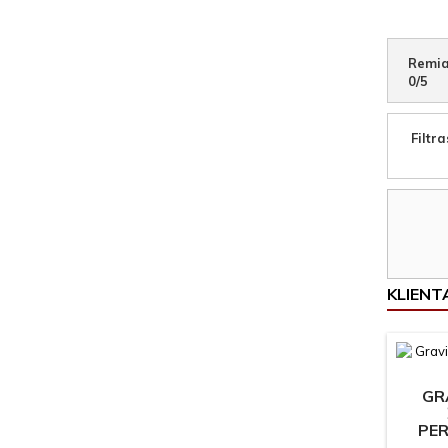
Remia
0
/
5
Filtra
KLIENTA
GR
PE