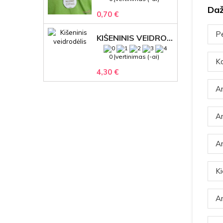
Daž
0,70 €
Pe
KIŠENINIS VEIDRODĖLIS
0 Įvertinimas (-ai)
Ka
4,30 €
Ar
Ar
Ar
Ki
Ar