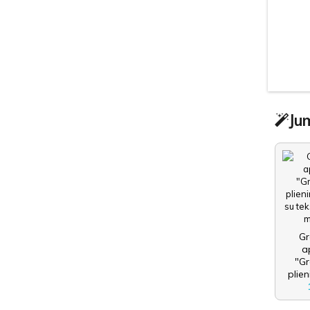
Jum
Gr
a
"Gr
plien