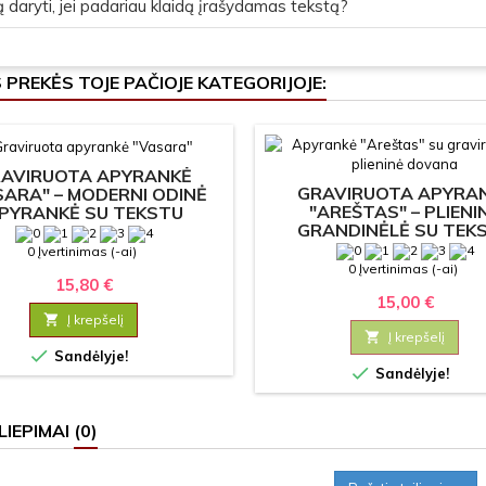
 daryti, jei padariau klaidą įrašydamas tekstą?
S PREKĖS TOJE PAČIOJE KATEGORIJOJE:
AVIRUOTA APYRANKĖ
GRAVIRUOTA APYRA
SARA" – MODERNI ODINĖ
"AREŠTAS" – PLIENI
PYRANKĖ SU TEKSTU
GRANDINĖLĖ SU TEK
0 Įvertinimas (-ai)
0 Įvertinimas (-ai)
15,80 €
15,00 €

Į krepšelį

Į krepšelį

Sandėlyje!

Sandėlyje!
LIEPIMAI
(0)