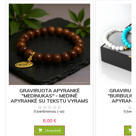
GRAVIRUOTA APYRANKĖ
GRAVIRUO
"MEDINUKAS" – MEDINĖ
"BURBULIU
APYRANKĖ SU TEKSTU VYRAMS
APYRANK
IR MOTERIMS
0 Įvertinimas (-ai)
0 Įvert
8,00 €
10

Į krepšelį
