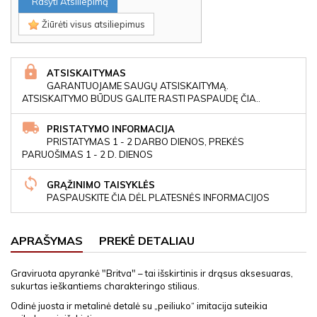
Rašyti Atsiliepimą
Žiūrėti visus atsiliepimus
ATSISKAITYMAS
GARANTUOJAME SAUGŲ ATSISKAITYMĄ.
ATSISKAITYMO BŪDUS GALITE RASTI PASPAUDĘ ČIA..
PRISTATYMO INFORMACIJA
PRISTATYMAS 1 - 2 DARBO DIENOS, PREKĖS
PARUOŠIMAS 1 - 2 D. DIENOS
GRĄŽINIMO TAISYKLĖS
PASPAUSKITE ČIA DĖL PLATESNĖS INFORMACIJOS
APRAŠYMAS
PREKĖ DETALIAU
Graviruota apyrankė "Britva" – tai išskirtinis ir drąsus aksesuaras,
sukurtas ieškantiems charakteringo stiliaus.
Odinė juosta ir metalinė detalė su „peiliuko“ imitacija suteikia