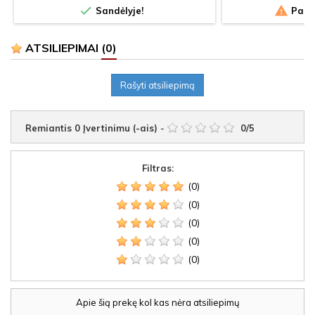


Sandėlyje!
Pasku
ATSILIEPIMAI
(0)
Rašyti atsiliepimą
Remiantis
0
Įvertinimu (-ais)
-
0
/
5
Filtras:
(0)
(0)
(0)
(0)
(0)
Apie šią prekę kol kas nėra atsiliepimų