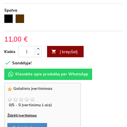
Spalva
Ruda
Juoda
11,00 €
Į krepšelį

Kiekis

Sandėlyje!
Klauskite apie produktą per WhatsApp
Galutinis įvertinimas
:
0
/
5
-
0
Įvertinimu (-ais)
Žiūrėti įvertinimus