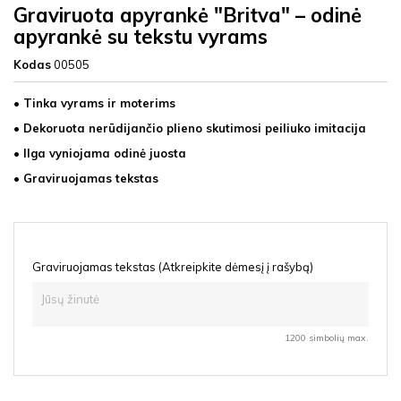
Graviruota apyrankė "Britva" – odinė
apyrankė su tekstu vyrams
Kodas
00505
• Tinka vyrams ir moterims
• Dekoruota n
erūdijančio plieno skutimosi peiliuko imitacija
• Ilga vyniojama odinė juosta
• Graviruojamas tekstas
Graviruojamas tekstas (Atkreipkite dėmesį į rašybą)
1200 simbolių max.