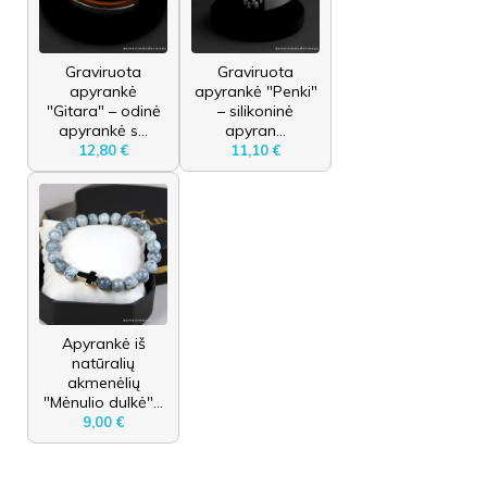
Graviruota
Graviruota
apyrankė
apyrankė "Penki"
"Gitara" – odinė
– silikoninė
apyrankė s...
apyran...
12,80 €
11,10 €
Apyrankė iš
natūralių
akmenėlių
"Mėnulio dulkė"...
9,00 €