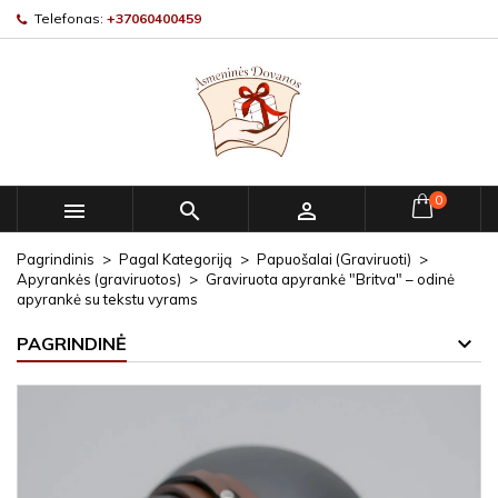
Telefonas:
+37060400459
0



Pagrindinis
Pagal Kategoriją
Papuošalai (Graviruoti)
Apyrankės (graviruotos)
Graviruota apyrankė "Britva" – odinė
apyrankė su tekstu vyrams
PAGRINDINĖ