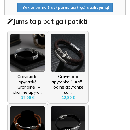
Būkite pirma (-as) parašiusi (-ęs) atsiliepimą!
Jums taip pat gali patikti
Graviruota
Graviruota
apyrankė
apyrankė "Jūra" –
"Grandinė" –
odinė apyrankė
plieninė apyra...
su ...
12,00 €
12,80 €