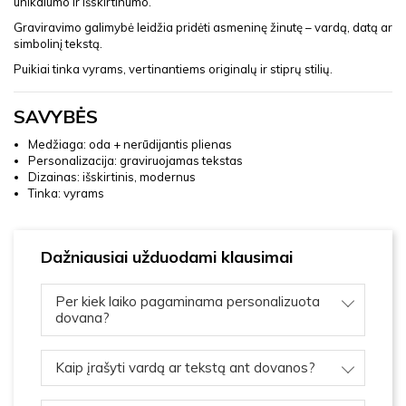
unikalumo ir išskirtinumo.
Graviravimo galimybė leidžia pridėti asmeninę žinutę – vardą, datą ar
simbolinį tekstą.
Puikiai tinka vyrams, vertinantiems originalų ir stiprų stilių.
SAVYBĖS
Medžiaga: oda + nerūdijantis plienas
Personalizacija: graviruojamas tekstas
Dizainas: išskirtinis, modernus
Tinka: vyrams
Dažniausiai užduodami klausimai
Per kiek laiko pagaminama personalizuota
dovana?
Kaip įrašyti vardą ar tekstą ant dovanos?