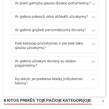
Ar prieš gamybą gausiu dizaino patvirtinimą?
Ar galima pakeisti arba atšaukti užsakymą?
Ar galima grąžinti personalizuotą dovaną?
Kiek kainuoja pristatymas ir per kiek laiko
gausiu užsakymą?
Ar galima užsakyti dovaną su skubiu
pagaminimu?
Ką daryti, jei padariau klaidą įrašydamas
tekstą?
8 KITOS PREKĖS TOJE PAČIOJE KATEGORIJOJE:
<
>