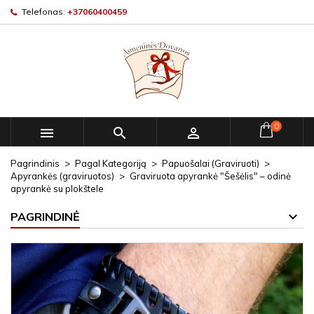
Telefonas:
+37060400459
0



Pagrindinis
Pagal Kategoriją
Papuošalai (Graviruoti)
Apyrankės (graviruotos)
Graviruota apyrankė "Šešėlis" – odinė
apyrankė su plokštele
PAGRINDINĖ