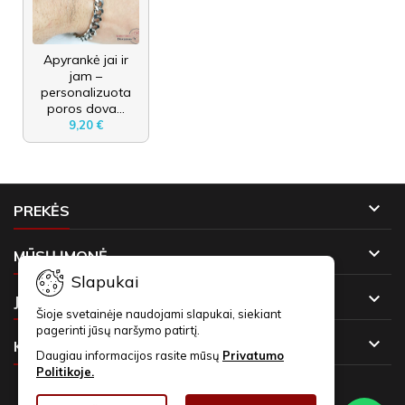
Apyrankė jai ir
jam –
personalizuota
poros dova...
9,20 €

PREKĖS

MŪSŲ ĮMONĖ
Slapukai

JŪSŲ PASKYRA
Šioje svetainėje naudojami slapukai, siekiant
pagerinti jūsų naršymo patirtį.

KONTAKTAI
Daugiau informacijos rasite mūsų
Privatumo
Politikoje.
NAUJIENLAIŠKIAI