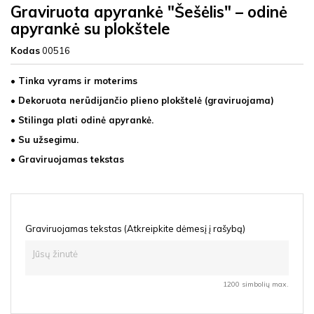
Graviruota apyrankė "Šešėlis" – odinė
apyrankė su plokštele
Kodas
00516
• Tinka vyrams ir moterims
• Dekoruota n
erūdijančio plieno plokštelė (graviruojama)
• Stilinga plati odinė apyrankė.
• Su užsegimu.
• Graviruojamas tekstas
Graviruojamas tekstas (Atkreipkite dėmesį į rašybą)
1200 simbolių max.