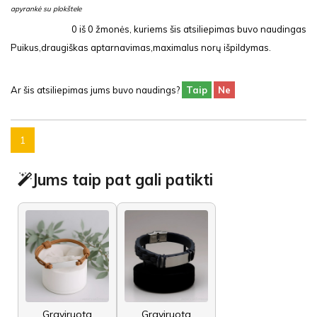
apyrankė su plokštele
0
iš
0
žmonės, kuriems šis atsiliepimas buvo naudingas
Puikus,draugiškas aptarnavimas,maximalus norų išpildymas.
Ar šis atsiliepimas jums buvo naudings?
Taip
Ne
1
Jums taip pat gali patikti
Graviruota
Graviruota