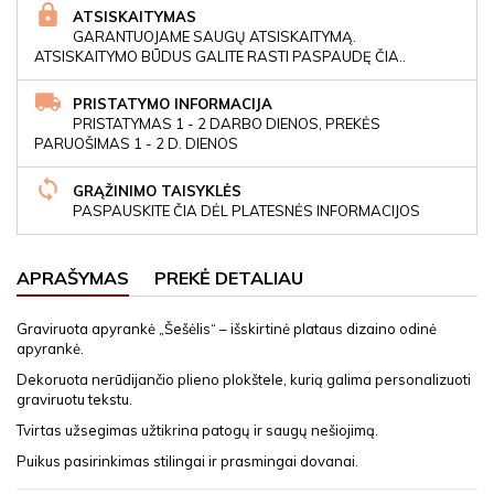
ATSISKAITYMAS
GARANTUOJAME SAUGŲ ATSISKAITYMĄ.
ATSISKAITYMO BŪDUS GALITE RASTI PASPAUDĘ ČIA..
PRISTATYMO INFORMACIJA
PRISTATYMAS 1 - 2 DARBO DIENOS, PREKĖS
PARUOŠIMAS 1 - 2 D. DIENOS
GRĄŽINIMO TAISYKLĖS
PASPAUSKITE ČIA DĖL PLATESNĖS INFORMACIJOS
APRAŠYMAS
PREKĖ DETALIAU
Graviruota apyrankė „Šešėlis“ – išskirtinė plataus dizaino odinė
apyrankė.
Dekoruota nerūdijančio plieno plokštele, kurią galima personalizuoti
graviruotu tekstu.
Tvirtas užsegimas užtikrina patogų ir saugų nešiojimą.
Puikus pasirinkimas stilingai ir prasmingai dovanai.