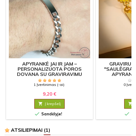
APYRANKĖ JAI IR JAM –
GRAVIRUO
PERSONALIZUOTA POROS
"SAULĖGRĄŽ
DOVANA SU GRAVIRAVIMU
APYRANK
1 Įvertinimas (-ai)
0 Įvert
9,20 €
14

Į krepšelį



Sandėlyje!
Sa
ATSILIEPIMAI
(1)