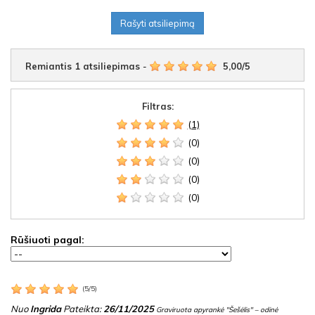
Rašyti atsiliepimą
Remiantis
1
atsiliepimas
-
5,00
/
5
Filtras:
(1)
(0)
(0)
(0)
(0)
Rūšiuoti pagal:
(
5
/
5
)
Nuo
Ingrida
Pateikta:
26/11/2025
Graviruota apyrankė "Šešėlis" – odinė