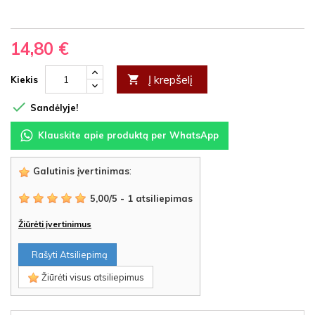
14,80 €
Į krepšelį

Kiekis

Sandėlyje!
Klauskite apie produktą per WhatsApp
Galutinis įvertinimas
:
5,00
/
5
-
1
atsiliepimas
Žiūrėti įvertinimus
Rašyti Atsiliepimą
Žiūrėti visus atsiliepimus