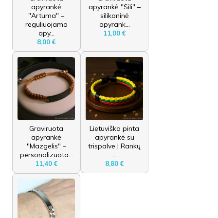
apyrankė
apyrankė "Sili" –
"Artuma" –
silikoninė
reguliuojama
apyrank...
apy...
11,00 €
8,00 €
Graviruota
Lietuviška pinta
apyrankė
apyrankė su
"Mazgelis" –
trispalve | Rankų
personalizuota...
...
11,40 €
8,80 €