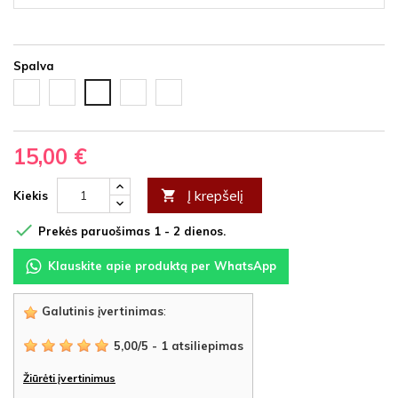
Spalva
Balta
Juoda
Vyšnia
Nedažyta
Ąžuolas
HDF
HDF
HDF
fanera
latte
HDF
15,00 €
Į krepšelį

Kiekis

Prekės paruošimas 1 - 2 dienos.
Klauskite apie produktą per WhatsApp
Galutinis įvertinimas
:
5,00
/
5
-
1
atsiliepimas
Žiūrėti įvertinimus