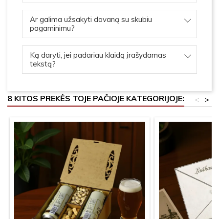
Ar galima užsakyti dovaną su skubiu
pagaminimu?
Ką daryti, jei padariau klaidą įrašydamas
tekstą?
8 KITOS PREKĖS TOJE PAČIOJE KATEGORIJOJE:
<
>