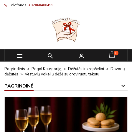
Telefonas:
+37060400459
0



Pagrindinis
Pagal Kategoriją
Dėžutės ir krepšeliai
Dovanų
dėžutės
Vestuvių vokelių dėžė su graviruotu tekstu
PAGRINDINĖ