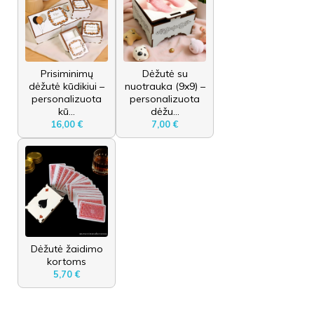
Prisiminimų
Dėžutė su
dėžutė kūdikiui –
nuotrauka (9x9) –
personalizuota
personalizuota
kū...
dėžu...
16,00 €
7,00 €
Dėžutė žaidimo
kortoms
5,70 €