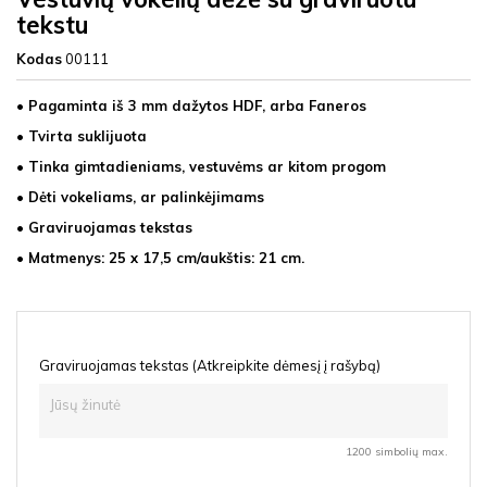
tekstu
Kodas
00111
• Pagaminta iš 3 mm dažytos HDF, arba Faneros
• Tvirta suklijuota
• Tinka gimtadieniams, vestuvėms ar kitom progom
• Dėti vokeliams, ar palinkėjimams
• Graviruojamas tekstas
• Matmenys: 25 x 17,5
cm/aukštis: 21 cm.
Graviruojamas tekstas (Atkreipkite dėmesį į rašybą)
1200 simbolių max.