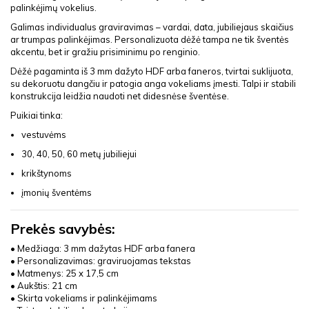
palinkėjimų vokelius.
Galimas individualus graviravimas – vardai, data, jubiliejaus skaičius
ar trumpas palinkėjimas. Personalizuota dėžė tampa ne tik šventės
akcentu, bet ir gražiu prisiminimu po renginio.
Dėžė pagaminta iš 3 mm dažyto HDF arba faneros, tvirtai suklijuota,
su dekoruotu dangčiu ir patogia anga vokeliams įmesti. Talpi ir stabili
konstrukcija leidžia naudoti net didesnėse šventėse.
Puikiai tinka:
vestuvėms
30, 40, 50, 60 metų jubiliejui
krikštynoms
įmonių šventėms
Prekės savybės:
• Medžiaga: 3 mm dažytas HDF arba fanera
• Personalizavimas: graviruojamas tekstas
• Matmenys: 25 x 17,5 cm
• Aukštis: 21 cm
• Skirta vokeliams ir palinkėjimams