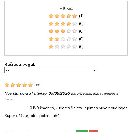
Filtras:
(1)
(0)
(0)
(0)
(0)
Rūšiuoti pagal:
(
5
/
5
)
Nuo
Margarita
Pateikta:
05/08/2026
Vestuvių vokelių dėžė su graviruotu
tekstu
0
iš
0
žmonės, kuriems šis atsiliepimas buvo naudingas
Super dėžutė, labai patiko, ačiū!