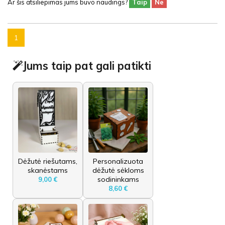
Ar šis atsiliepimas jums buvo naudings?
Taip
Ne
1
Jums taip pat gali patikti
Dėžutė riešutams,
Personalizuota
skanėstams
dėžutė sėkloms
sodininkams
9,00 €
8,60 €