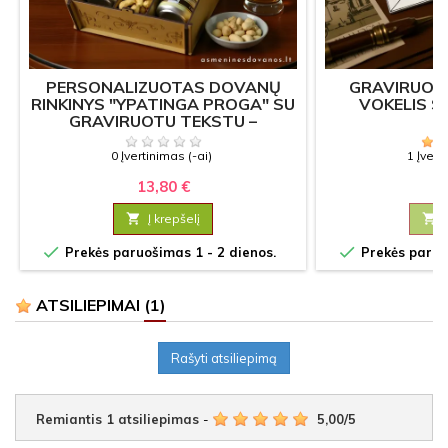
PERSONALIZUOTAS DOVANŲ
GRAVIRUOTA
RINKINYS "YPATINGA PROGA" SU
VOKELIS 
GRAVIRUOTU TEKSTU –
YPATINGAI PROGAI
0 Įvertinimas (-ai)
1 Įvert
13,80 €
6

Į krepšelį



Prekės paruošimas 1 - 2 dienos.
Prekės paruoš
ATSILIEPIMAI
(1)
Rašyti atsiliepimą
Remiantis
1
atsiliepimas
-
5,00
/
5