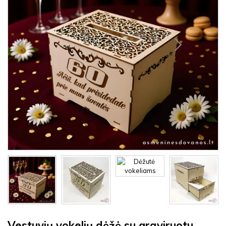
Vestuvių vokelių dėžė su graviruotu