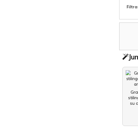
Filtra
Jum
Gra
stili
su 