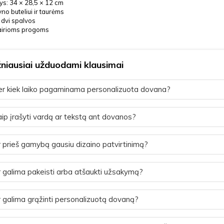
s: 34 × 28,5 × 12 cm
yno buteliui ir taurėms
 dvi spalvos
vairioms progoms
niausiai užduodami klausimai
r kiek laiko pagaminama personalizuota dovana?
ip įrašyti vardą ar tekstą ant dovanos?
 prieš gamybą gausiu dizaino patvirtinimą?
 galima pakeisti arba atšaukti užsakymą?
 galima grąžinti personalizuotą dovaną?