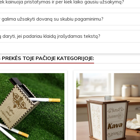
ek kainuoja pristatymas ir per kiek laiko gausiu užsakymą?
 galima užsakyti dovaną su skubiu pagaminimu?
 daryti, jei padariau klaidą įrašydamas tekstą?
S PREKĖS TOJE PAČIOJE KATEGORIJOJE: