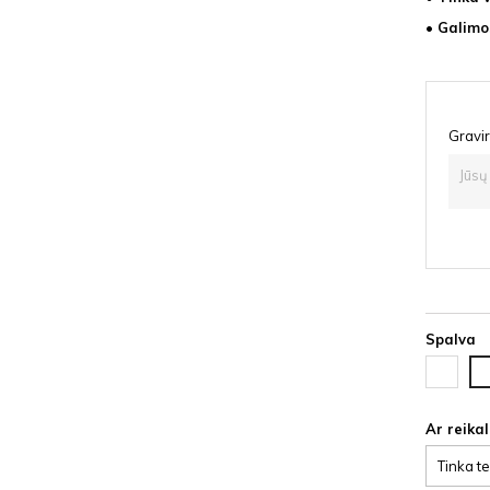
• Galimo
Gravir
Spalva
Ąžuolas
Vy
latte
HD
HDF
Ar reika