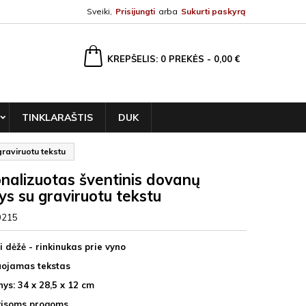
Sveiki,
Prisijungti
arba
Sukurti paskyrą
ška
KREPŠELIS
0
PREKĖS -
0,00 €
TINKLARAŠTIS
DUK
graviruotu tekstu
nalizuotas šventinis dovanų
nys su graviruotu tekstu
0215
i dėžė - rinkinukas prie vyno
uojamas tekstas
ys: 34 x 28,5 x 12 cm
visoms progoms