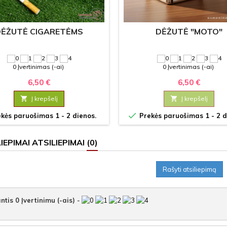
DĖŽUTĖ CIGARETĖMS
DĖŽUTĖ "MOTO"
0 Įvertinimas (-ai)
0 Įvertinimas (-ai)
6,50 €
6,50 €

Į krepšelį

Į krepšelį

kės paruošimas 1 - 2 dienos.
Prekės paruošimas 1 - 2 d
ATSILIEPIMAI
(0)
Rašyti atsiliepimą
ntis
0
Įvertinimu (-ais)
-