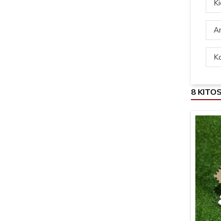
Ki
Ar
Ką
8 KITO