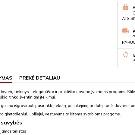
ATSIS
P
PARUOŠ
P
YMAS
PREKĖ DETALIAU
dovanų rinkinys – elegantiška ir praktiška dovana įvairioms progoms. Stili
uikiai tinka šventiniam įteikimui.
galima išgraviruoti pasirinktą tekstą, palinkėjimą ar datą, todėl dovana ta
nka gimtadieniui, jubiliejui, vestuvėms ar kitoms svarbioms progoms.
 savybės
ojamas tekstas