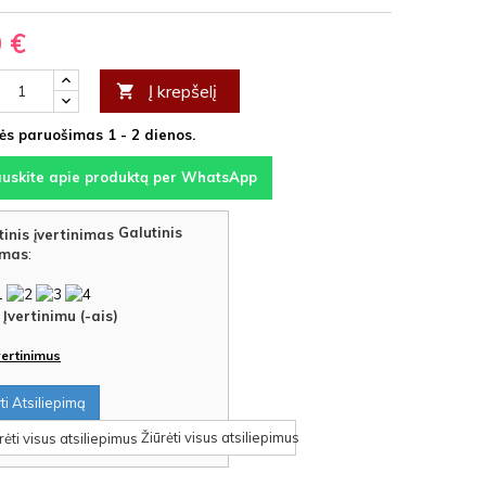
0 €
Į krepšelį

s paruošimas 1 - 2 dienos.
auskite apie produktą per WhatsApp
Galutinis
imas
:
Įvertinimu (-ais)
įvertinimus
i Atsiliepimą
Žiūrėti visus atsiliepimus