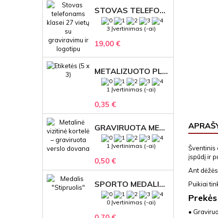
STOVAS TELEFONAMS KLASEI (27 VIETOS) – GRAVIRUOJAMAS ORGANIZATORIUS
3 Įvertinimas (-ai)
19,00 €
METALIZUOTO PLASTIKO ETIKETĖS SU GRAVIRUOTU TEKSTU -LOGOTIPU
1 Įvertinimas (-ai)
0,35 €
APRAŠ
GRAVIRUOTA METALINĖ VIZITINĖ KORTELĖ SU LOGOTIPU – REPREZENTACINĖ VERSLO DOVANA
1 Įvertinimas (-ai)
Šventinis 
įspūdį ir p
0,50 €
Ant dėžės 
SPORTO MEDALIS "STIPRUOLIS" SU GRAVIRUOTU TEKSTU
Puikiai ti
Prekės
0 Įvertinimas (-ai)
• Graviru
0,70 €