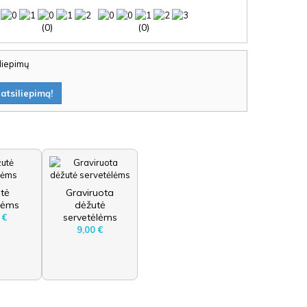
(0)
(0)
iliepimų
atsiliepimą!
tė
Graviruota
tėms
dėžutė
servetėlėms
 €
9,00 €