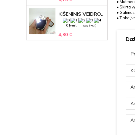
• Matmeny
• Skirta v
• Galimos
KIŠENINIS VEIDRODĖLIS
• Tinka į
0 Įvertinimas (-ai)
4,30 €
Daž
Pe
Ka
Ar
Ar
Ar