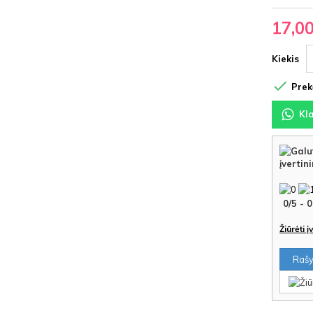
17,0
Kiekis

Prekė
Kl
įvertin
0
/
5
-
0
Žiūrėti 
Rašyt