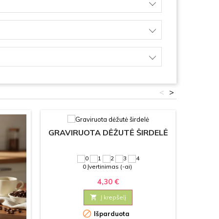
<
>
GRAVIRUOTA DĖŽUTĖ ŠIRDELĖ
PERS
SKRYNE
0 Įvertinimas (-ai)
4,30 €

Į krepšelį


Išparduota
Prek