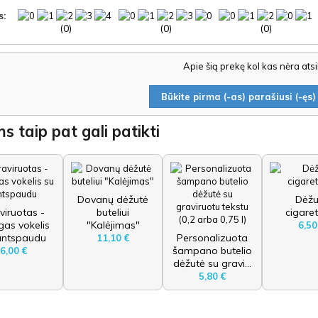
s:
(0)
(0)
(0)
Apie šią prekę kol kas nėra ats
Būkite pirma (-as) parašiusi (-ęs) 
s taip pat gali patikti
Dovanų dėžutė
Dėžu
viruotas -
buteliui
cigare
ngas vokelis
"Kalėjimas"
6,50
antspaudu
Personalizuota
11,10 €
šampano butelio
6,00 €
dėžutė su gravi...
5,80 €