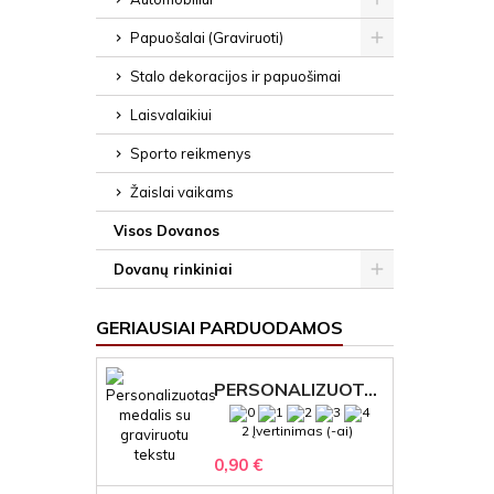
Papuošalai (Graviruoti)
Stalo dekoracijos ir papuošimai
Laisvalaikiui
Sporto reikmenys
Žaislai vaikams
Visos Dovanos
Dovanų rinkiniai
GERIAUSIAI PARDUODAMOS
PERSONALIZUOTAS MEDALIS "1" SU GRAVIRUOTU TEKSTU
2 Įvertinimas (-ai)
0,90 €