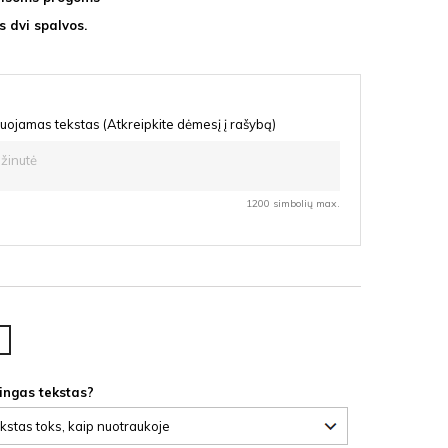
s dvi spalvos.
uojamas tekstas (Atkreipkite dėmesį į rašybą)
1200 simbolių max.
šnia
F
lingas tekstas?