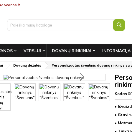
dovanos.lt
Paie
VANOS
VERSLUI
DOVANŲ RINKINIAI
INFORMACIJA
ai
Dovanų dėžutės
Personalizuotas šventinis dovanų rinkinys su 
Perso
rinki
Kodas
0
• Išvaizd
• Gravir
• Matmen
• Tinka 