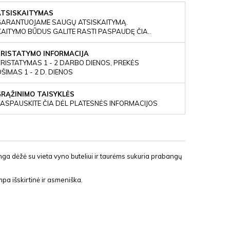
ATSISKAITYMAS
GARANTUOJAME SAUGŲ ATSISKAITYMĄ.
KAITYMO BŪDUS GALITE RASTI PASPAUDĘ ČIA..
PRISTATYMO INFORMACIJA
RISTATYMAS 1 - 2 DARBO DIENOS, PREKĖS
IMAS 1 - 2 D. DIENOS
GRĄŽINIMO TAISYKLĖS
ASPAUSKITE ČIA DĖL PLATESNĖS INFORMACIJOS
nga dėžė su vieta vyno buteliui ir taurėms sukuria prabangų
mpa išskirtinė ir asmeniška.