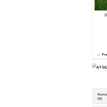

Pre
Remia
0
/
5