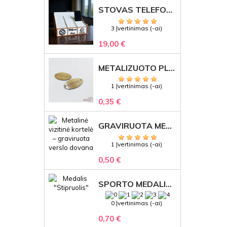
STOVAS TELEFONAMS KLASEI (27 VIETOS) – GRAVIRUOJAMAS ORGANIZATORIUS
3 Įvertinimas (-ai)
19,00 €
METALIZUOTO PLASTIKO ETIKETĖS SU GRAVIRUOTU TEKSTU -LOGOTIPU
1 Įvertinimas (-ai)
0,35 €
GRAVIRUOTA METALINĖ VIZITINĖ KORTELĖ SU LOGOTIPU – REPREZENTACINĖ VERSLO DOVANA
1 Įvertinimas (-ai)
0,50 €
SPORTO MEDALIS "STIPRUOLIS" SU GRAVIRUOTU TEKSTU
0 Įvertinimas (-ai)
0,70 €