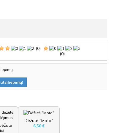
(0)
(0)
iliepimų
atsiliepimą!
Dėžutė "Moto"
dėžutė
6,50 €
iui