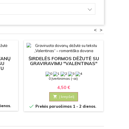
<
>
VANŲ
ŠIRDELĖS FORMOS DĖŽUTĖ SU
SU
GRAVIRAVIMU "VALENTINAS"
TU
0 Įvertinimas (-ai)
4,50 €

Į krepšelį


ienos.
Prekės paruošimas 1 - 2 dienos.
Prek