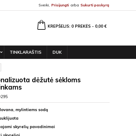
Sveiki,
Prisijungti
arba
Sukurti paskyrą
ška
KREPŠELIS
0
PREKĖS -
0,00 €
TINKLARAŠTIS
DUK
nalizuota dėžutė sėkloms
ninkams
0295
 dovana, mylintiems sodą
suklijuota
uojami skyrelių pavadinimai
ri skyreliai