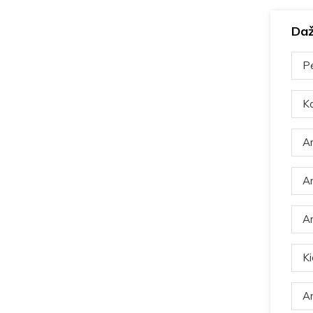
Daž
Pe
Ka
Ar
Ar
Ar
Ki
Ar