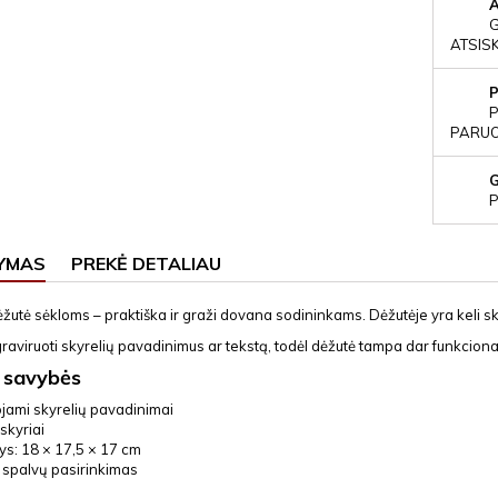
ATSIS
P
PARUOŠ
P
YMAS
PREKĖ DETALIAU
ėžutė sėkloms – praktiška ir graži dovana sodininkams. Dėžutėje yra keli sky
raviruoti skyrelių pavadinimus ar tekstą, todėl dėžutė tampa dar funkcion
 savybės
ojami skyrelių pavadinimai
 skyriai
s: 18 × 17,5 × 17 cm
 spalvų pasirinkimas