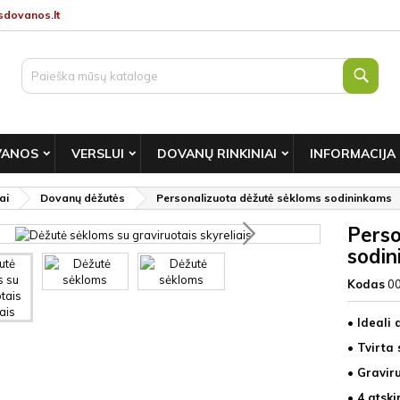
dovanos.lt
Paie
VANOS
VERSLUI
DOVANŲ RINKINIAI
INFORMACIJA
ai
Dovanų dėžutės
Personalizuota dėžutė sėkloms sodininkams
Perso
sodi
Kodas
0
• Ideali
• Tvirta 
• Gravir
• 4 atski