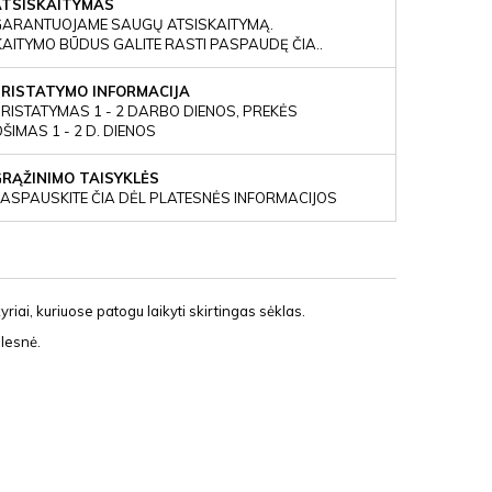
ATSISKAITYMAS
GARANTUOJAME SAUGŲ ATSISKAITYMĄ.
KAITYMO BŪDUS GALITE RASTI PASPAUDĘ ČIA..
PRISTATYMO INFORMACIJA
RISTATYMAS 1 - 2 DARBO DIENOS, PREKĖS
IMAS 1 - 2 D. DIENOS
GRĄŽINIMO TAISYKLĖS
ASPAUSKITE ČIA DĖL PLATESNĖS INFORMACIJOS
riai, kuriuose patogu laikyti skirtingas sėklas.
alesnė.