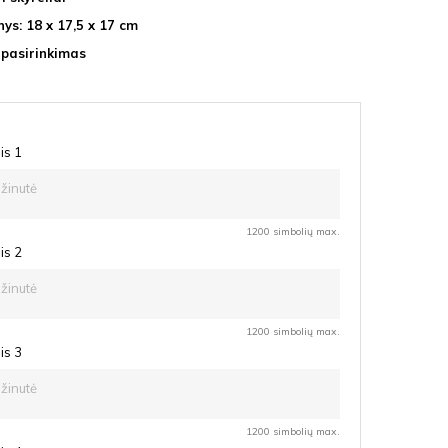
ys: 18 x 17,5 x 17 cm
 pasirinkimas
is 1
1200 simbolių max.
is 2
1200 simbolių max.
is 3
1200 simbolių max.