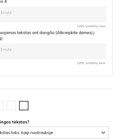
is 4
1200 simbolių max.
uojamas tekstas ant dangčio (Atkreipkite dėmesį į
ą)
1200 simbolių max.
oda
Ąžuolas
Vyšnia
F
latte
HDF
HDF
lingas tekstas?