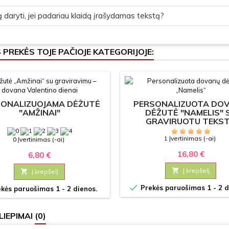
 daryti, jei padariau klaidą įrašydamas tekstą?
S PREKĖS TOJE PAČIOJE KATEGORIJOJE:
ONALIZUOJAMA DĖŽUTĖ
PERSONALIZUOTA DO
"AMŽINAI"
DĖŽUTĖ "NAMELIS" 
GRAVIRUOTU TEKS
1 Įvertinimas (-ai)
0 Įvertinimas (-ai)
16,80 €
6,80 €

Į krepšelį

Į krepšelį

Prekės paruošimas 1 - 2 d
kės paruošimas 1 - 2 dienos.
LIEPIMAI
(0)