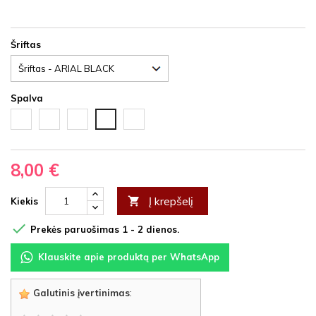
Šriftas
Spalva
Balta
Juoda
Ąžuolas
Nedažyta
Vyšnia
HDF
HDF
latte
fanera
HDF
HDF
8,00 €
Į krepšelį

Kiekis

Prekės paruošimas 1 - 2 dienos.
Klauskite apie produktą per WhatsApp
Galutinis įvertinimas
: