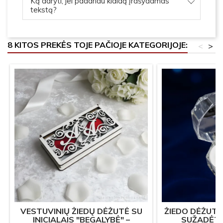
Ką daryti, jei padariau klaidą įrašydamas
tekstą?
8 KITOS PREKĖS TOJE PAČIOJE KATEGORIJOJE:
<
>
VESTUVINIŲ ŽIEDŲ DĖŽUTĖ SU
ŽIEDO DĖŽUTĖ
INICIALAIS "BEGALYBĖ" –
SUŽADĖTU