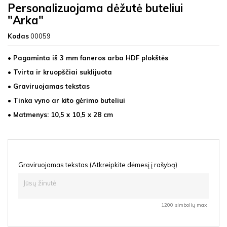
Personalizuojama dėžutė buteliui
"Arka"
Kodas
00059
• Pagaminta iš 3 mm faneros arba HDF plokštės
• Tvirta ir kruopščiai suklijuota
• Graviruojamas tekstas
• Tinka vyno ar kito gėrimo buteliui
• Matmenys: 10,5 x 10,5 x 28 cm
Graviruojamas tekstas (Atkreipkite dėmesį į rašybą)
1200 simbolių max.