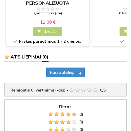
PERSONALIZUOTA
0 Įvertinimas (-ai)
0 Įvert
11,00 €
1

Į krepšelį



Prekės paruošimas 1 - 2 dienos.
Sa
ATSILIEPIMAI
(0)
Rašyti atsiliepimą
Remiantis
0
Įvertinimu (-ais)
-
0
/
5
Filtras:
(0)
(0)
(0)