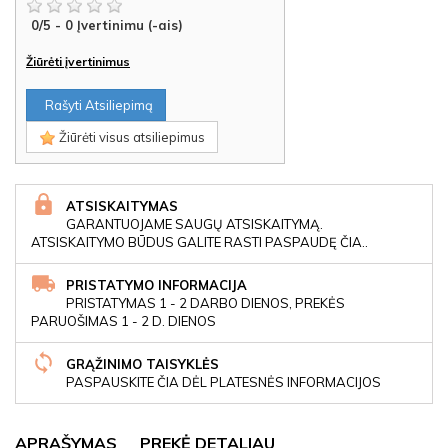
0
/
5
-
0
Įvertinimu (-ais)
Žiūrėti įvertinimus
Rašyti Atsiliepimą
Žiūrėti visus atsiliepimus
ATSISKAITYMAS
GARANTUOJAME SAUGŲ ATSISKAITYMĄ.
ATSISKAITYMO BŪDUS GALITE RASTI PASPAUDĘ ČIA..
PRISTATYMO INFORMACIJA
PRISTATYMAS 1 - 2 DARBO DIENOS, PREKĖS
PARUOŠIMAS 1 - 2 D. DIENOS
GRĄŽINIMO TAISYKLĖS
PASPAUSKITE ČIA DĖL PLATESNĖS INFORMACIJOS
APRAŠYMAS
PREKĖ DETALIAU