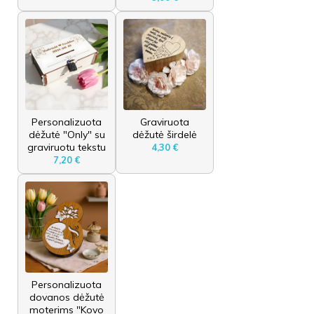
Personalizuota
Graviruota
dėžutė "Only" su
dėžutė širdelė
graviruotu tekstu
4,30 €
7,20 €
Personalizuota
dovanos dėžutė
moterims "Kovo