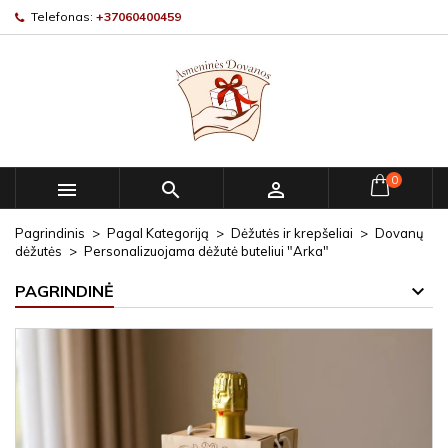
Telefonas:
+37060400459
0



Pagrindinis
Pagal Kategoriją
Dėžutės ir krepšeliai
Dovanų
dėžutės
Personalizuojama dėžutė buteliui "Arka"
PAGRINDINĖ