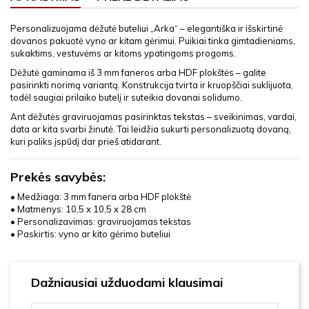
Personalizuojama dėžutė buteliui „Arka“ – elegantiška ir išskirtinė
dovanos pakuotė vyno ar kitam gėrimui. Puikiai tinka gimtadieniams,
sukaktims, vestuvėms ar kitoms ypatingoms progoms.
Dėžutė gaminama iš 3 mm faneros arba HDF plokštės – galite
pasirinkti norimą variantą. Konstrukcija tvirta ir kruopščiai suklijuota,
todėl saugiai prilaiko butelį ir suteikia dovanai solidumo.
Ant dėžutės graviruojamas pasirinktas tekstas – sveikinimas, vardai,
data ar kita svarbi žinutė. Tai leidžia sukurti personalizuotą dovaną,
kuri paliks įspūdį dar prieš atidarant.
Prekės savybės:
• Medžiaga: 3 mm fanera arba HDF plokštė
• Matmenys: 10,5 x 10,5 x 28 cm
• Personalizavimas: graviruojamas tekstas
• Paskirtis: vyno ar kito gėrimo buteliui
Dažniausiai užduodami klausimai