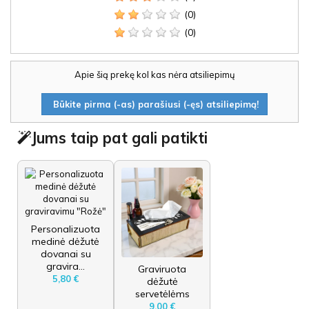
(0)
(0)
Apie šią prekę kol kas nėra atsiliepimų
Būkite pirma (-as) parašiusi (-ęs) atsiliepimą!
Jums taip pat gali patikti
Personalizuota
medinė dėžutė
dovanai su
gravira...
Graviruota
5,80 €
dėžutė
servetėlėms
9,00 €