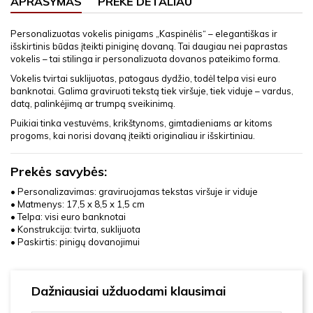
APRAŠYMAS
PREKĖ DETALIAU
Personalizuotas vokelis pinigams „Kaspinėlis“ – elegantiškas ir
išskirtinis būdas įteikti piniginę dovaną. Tai daugiau nei paprastas
vokelis – tai stilinga ir personalizuota dovanos pateikimo forma.
Vokelis tvirtai suklijuotas, patogaus dydžio, todėl telpa visi euro
banknotai. Galima graviruoti tekstą tiek viršuje, tiek viduje – vardus,
datą, palinkėjimą ar trumpą sveikinimą.
Puikiai tinka vestuvėms, krikštynoms, gimtadieniams ar kitoms
progoms, kai norisi dovaną įteikti originaliau ir išskirtiniau.
Prekės savybės:
• Personalizavimas: graviruojamas tekstas viršuje ir viduje
• Matmenys: 17,5 x 8,5 x 1,5 cm
• Telpa: visi euro banknotai
• Konstrukcija: tvirta, suklijuota
• Paskirtis: pinigų dovanojimui
Dažniausiai užduodami klausimai