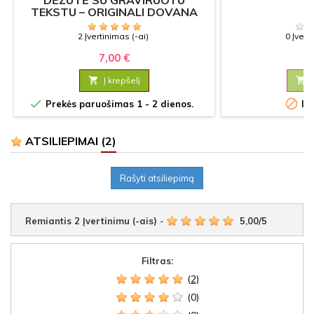
DĖŽUTĖ SU GRAVIRUOTU
TEKSTU – ORIGINALI DOVANA
2 Įvertinimas (-ai)
0 Įvert
7,00 €
4

Į krepšelį



Prekės paruošimas 1 - 2 dienos.
Iš
ATSILIEPIMAI
(2)
Rašyti atsiliepimą
Remiantis
2
Įvertinimu (-ais)
-
5,00
/
5
Filtras:
(2)
(0)