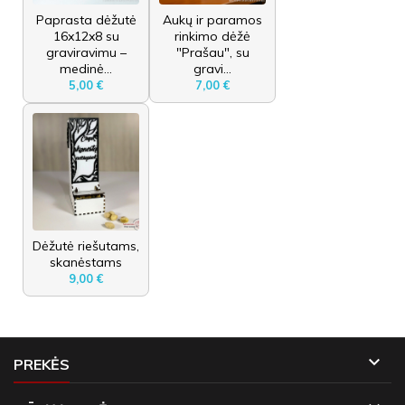
Paprasta dėžutė
Aukų ir paramos
16x12x8 su
rinkimo dėžė
graviravimu –
"Prašau", su
medinė...
gravi...
5,00 €
7,00 €
Dėžutė riešutams,
skanėstams
9,00 €

PREKĖS