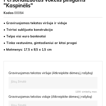
"Kaspinėlis"
Kodas
00084
• Graviruojamas tekstas viršuje ir viduje
• Tvirtai suklijuota konstrukcija
• Telpa visi euro banknotai
• Tinka vestuvėms, gimtadieniui ar kitai progai
• Matmenys: 17,5 x 8,5 x 1,5 cm
Graviruojamas tekstas viršuje (Atkreipkite dėmesį į rašybą)
1200 simbolių max.
Graviruojamas tekstas viduje (Atkreipkite dėmesį į rašybą)