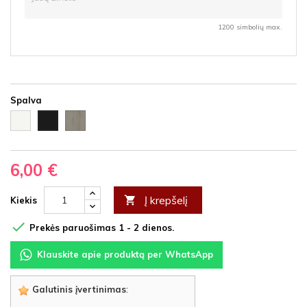
1200 simbolių max.
Spalva
Balta
Ąžuolas
Juoda
HDF
latte
HDF
HDF
6,00 €
Į krepšelį

Kiekis

Prekės paruošimas 1 - 2 dienos.
Klauskite apie produktą per WhatsApp
Galutinis įvertinimas
: