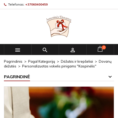
Telefonas:
+37060400459
0



Pagrindinis
Pagal Kategoriją
Dėžutės ir krepšeliai
Dovanų
dėžutės
Personalizuotas vokelis pinigams "Kaspinėlis"
PAGRINDINĖ