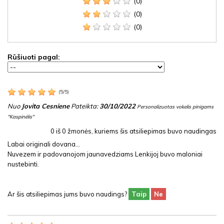
(0)
(0)
(0)
Rūšiuoti pagal:
(
5
/
5
)
Nuo
Jovita Cesniene
Pateikta:
30/10/2022
Personalizuotas vokelis pinigams
"Kaspinėlis"
0
iš
0
žmonės, kuriems šis atsiliepimas buvo naudingas
Labai originali dovana...
Nuvezem ir padovanojom jaunavedziams Lenkijoj buvo maloniai
nustebinti.
Ar šis atsiliepimas jums buvo naudings?
Taip
Ne