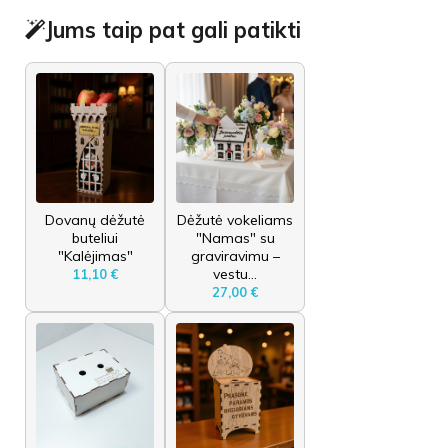
Jums taip pat gali patikti
Dovanų dėžutė
Dėžutė vokeliams
buteliui
"Namas" su
"Kalėjimas"
graviravimu –
vestu...
11,10 €
27,00 €