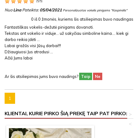
(
5
/
5
)
Nuo
Lina
Pateikta:
05/04/2021
Personalizuotas vokelis pinigams "Kaspinėlis"
0
iš
0
žmonės, kuriems šis atsiliepimas buvo naudingas
Fantastiškas vokelis-dežutė pinigams dovanoti.
Tekstas ant vokelio ir viduje... už sakyčiau simboline kaina.... kiek gi
darbo reikia įdėti ...
Labai gražūs visi Jūsų darbai!!!
Džiaugiuosi Jus atradusi ...
Ačiū Jums labai
Ar šis atsiliepimas jums buvo naudings?
Taip
Ne
1
KLIENTAI, KURIE PIRKO ŠIĄ PREKĘ TAIP PAT PIRKO:
>
<