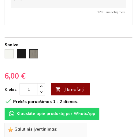
1200 simbolių max.
Spalva
Balta
Juoda
Ąžuolas
HDF
HDF
latte
HDF
6,00 €
Į krepšelį

Kiekis

Prekės paruošimas 1 - 2 dienos.
Klauskite apie produktą per WhatsApp
Galutinis įvertinimas
: