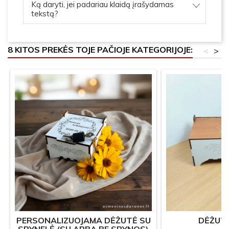
Ką daryti, jei padariau klaidą įrašydamas
tekstą?
8 KITOS PREKĖS TOJE PAČIOJE KATEGORIJOJE:
<
>
PERSONALIZUOJAMA DĖŽUTĖ SU
DĖŽUTĖ