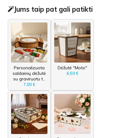
Jums taip pat gali patikti
Personalizuota
Dėžutė "Moto"
saldainių dėžutė
6,50 €
su graviruotu t...
7,00 €