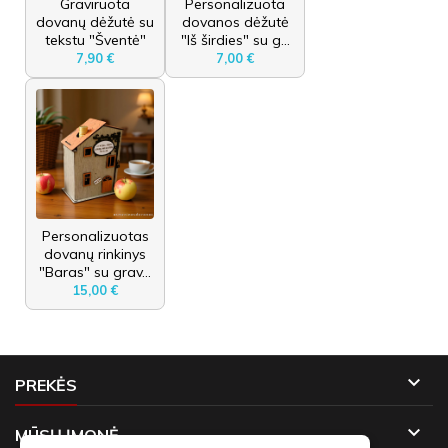
Graviruota
Personalizuota
dovanų dėžutė su
dovanos dėžutė
tekstu "Šventė"
"Iš širdies" su g...
7,90 €
7,00 €
Personalizuotas
dovanų rinkinys
"Baras" su grav...
15,00 €

PREKĖS

MŪSŲ ĮMONĖ