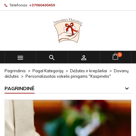
Telefonas:
+37060400459
0



Pagrindinis
Pagal Kategoriją
Dėžutės ir krepšeliai
Dovanų
dėžutės
Personalizuotas vokelis pinigams "Kaspinėlis"
PAGRINDINĖ