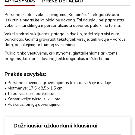
APRAŠYMAS
PREKĖ DETALIAU
Personalizuotas vokelis pinigams „Kaspinėlis“ – elegantiškas ir
išskirtinis būdas įteikti piniginę dovaną. Tai daugiau nei paprastas
vokelis – tai stilinga ir personalizuota dovanos pateikimo forma.
Vokelis tvirtai suklijuotas, patogaus dydžio, todėl telpa visi euro
banknotai. Galima graviruoti tekstą tiek viršuje, tiek viduje – vardus,
datą, palinkėjimą ar trumpą sveikinimą.
Puikiai tinka vestuvėms, krikštynoms, gimtadieniams ar kitoms
progoms, kai norisi dovaną įteikti originaliau ir išskirtiniau.
Prekės savybės:
• Personalizavimas: graviruojamas tekstas viršuje ir viduje
• Matmenys: 17,5 x 8,5 x 1,5 cm
• Telpa: visi euro banknotai
• Konstrukcija: tvirta, suklijuota
• Paskirtis: pinigų dovanojimui
Dažniausiai užduodami klausimai