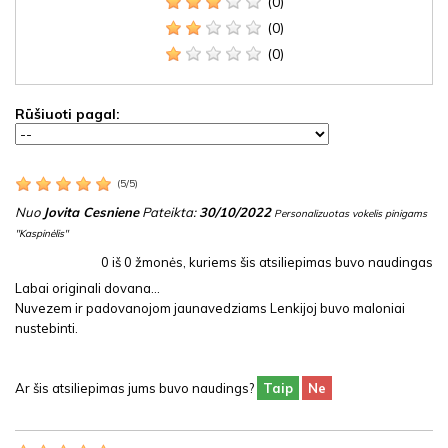
(0)
(0)
(0)
Rūšiuoti pagal:
(
5
/
5
)
Nuo
Jovita Cesniene
Pateikta:
30/10/2022
Personalizuotas vokelis pinigams
"Kaspinėlis"
0
iš
0
žmonės, kuriems šis atsiliepimas buvo naudingas
Labai originali dovana...
Nuvezem ir padovanojom jaunavedziams Lenkijoj buvo maloniai
nustebinti.
Ar šis atsiliepimas jums buvo naudings?
Taip
Ne