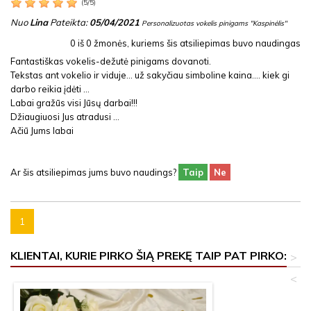
(
5
/
5
)
Nuo
Lina
Pateikta:
05/04/2021
Personalizuotas vokelis pinigams "Kaspinėlis"
0
iš
0
žmonės, kuriems šis atsiliepimas buvo naudingas
Fantastiškas vokelis-dežutė pinigams dovanoti.
Tekstas ant vokelio ir viduje... už sakyčiau simboline kaina.... kiek gi
darbo reikia įdėti ...
Labai gražūs visi Jūsų darbai!!!
Džiaugiuosi Jus atradusi ...
Ačiū Jums labai
Ar šis atsiliepimas jums buvo naudings?
Taip
Ne
1
KLIENTAI, KURIE PIRKO ŠIĄ PREKĘ TAIP PAT PIRKO:
>
<