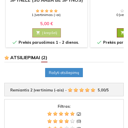
SPYNELĖ (SU ARBA BE SPYNOS)
1 Įvertinimas (-ai)
0 Įvert
5,00 €
6

Į krepšelį



Prekės paruošimas 1 - 2 dienos.
Prekės paruoš
ATSILIEPIMAI
(2)
Rašyti atsiliepimą
Remiantis
2
Įvertinimu (-ais)
-
5,00
/
5
Filtras:
(2)
(0)