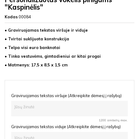
"Kaspinėlis"
Kodas
00084
• Graviruojamas tekstas viršuje ir viduje
• Tvirtai suklijuota konstrukcija
• Telpa visi euro banknotai
• Tinka vestuvėms, gimtadieniui ar kitai progai
• Matmenys: 17,5 x 8,5 x 1,5 cm
Graviruojamas tekstas viršuje (Atkreipkite dėmesį į rašybą)
1200 simbolių max.
Graviruojamas tekstas viduje (Atkreipkite dėmesį į rašybą)