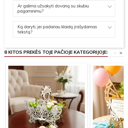
Ar galima užsakyti dovaną su skubiu
pagaminimu?
Ką daryti, jei padariau klaidą įrašydamas
tekstą?
8 KITOS PREKĖS TOJE PAČIOJE KATEGORIJOJE:
<
>