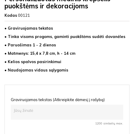
puokštėms ir dekoracijoms
Kodas
00121
• Graviruojamas tekstas
• Tinka visoms progoms, gaminti puokštėms sudėti dovanėles
• Paruošimas 1 - 2 dienos
• Matmenys: 15,4 x 7,8 cm, h - 14 cm
• Kelios spalvos pasirinkimui
• Naudojamas vidaus sąlygomis
Graviruojamas tekstas (Atkreipkite dėmesį į rašybą)
1200 simbolių max.