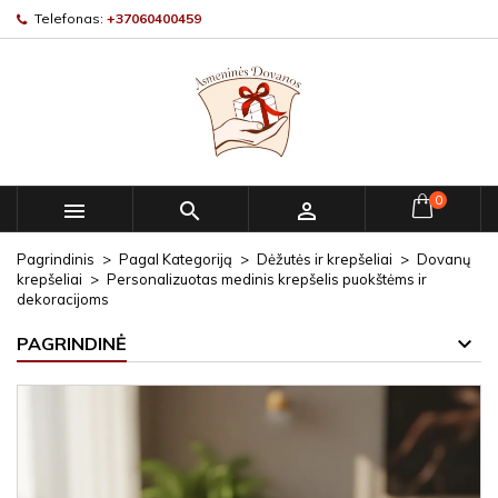
Telefonas:
+37060400459
0



Pagrindinis
Pagal Kategoriją
Dėžutės ir krepšeliai
Dovanų
krepšeliai
Personalizuotas medinis krepšelis puokštėms ir
dekoracijoms
PAGRINDINĖ