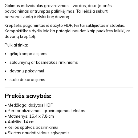
Galimas individualus graviravimas – vardas, data, įmonės
pavadinimas ar trumpas palinkėjimas. Tai leidžia sukurti
personalizuotą ir išskirtinę dovaną.
Krepšelis pagamintas iš dažyto HDF, tvirtai suklijuotas ir stabilus.
Kompaktiškas dydis leidžia patogiai naudoti kaip puokštės laikiklį ar
dovanų krepšelį.
Puikiai tinka:
gėlių kompozicijoms
saldumynų ar kosmetikos rinkiniams
dovanų pakavimui
stalo dekoracijoms
Prekės savybės:
• Medžiaga: dažytas HDF
• Personalizavimas: graviruojamas tekstas
• Matmenys: 15,4 x 7,8 cm
• Aukštis: 14 cm
• Kelios spalvos pasirinkimui
• Skirtas naudoti vidaus sąlygomis