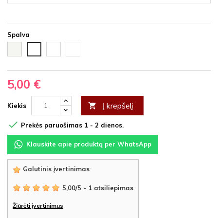
Spalva
Balta
Ąžuolas
Vyšnia
Juoda
HDF
latte
HDF
HDF
HDF
5,00 €
Į krepšelį

Kiekis

Prekės paruošimas 1 - 2 dienos.
Klauskite apie produktą per WhatsApp
Galutinis įvertinimas
:
5,00
/
5
-
1
atsiliepimas
Žiūrėti įvertinimus