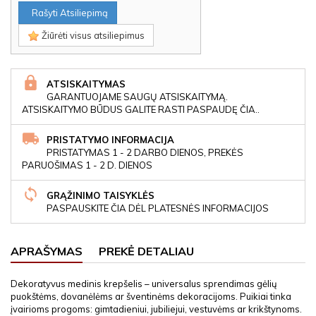
Rašyti Atsiliepimą
Žiūrėti visus atsiliepimus
ATSISKAITYMAS
GARANTUOJAME SAUGŲ ATSISKAITYMĄ.
ATSISKAITYMO BŪDUS GALITE RASTI PASPAUDĘ ČIA..
PRISTATYMO INFORMACIJA
PRISTATYMAS 1 - 2 DARBO DIENOS, PREKĖS
PARUOŠIMAS 1 - 2 D. DIENOS
GRĄŽINIMO TAISYKLĖS
PASPAUSKITE ČIA DĖL PLATESNĖS INFORMACIJOS
APRAŠYMAS
PREKĖ DETALIAU
Dekoratyvus medinis krepšelis – universalus sprendimas gėlių
puokštėms, dovanėlėms ar šventinėms dekoracijoms. Puikiai tinka
įvairioms progoms: gimtadieniui, jubiliejui, vestuvėms ar krikštynoms.