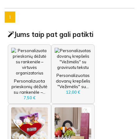
1
Jums taip pat gali patikti
Personalizuotas
Personalizuota
dovanų krepšelis
prieskonių dėžutė
"Vežimėlis" su...
su rankenėle –...
12,00 €
7,50 €