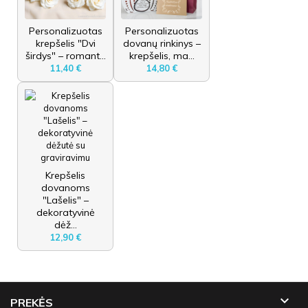
Personalizuotas
Personalizuotas
krepšelis "Dvi
dovanų rinkinys –
širdys" – romant...
krepšelis, ma...
11,40 €
14,80 €
Krepšelis
dovanoms
"Lašelis" –
dekoratyvinė
dėž...
12,90 €

PREKĖS