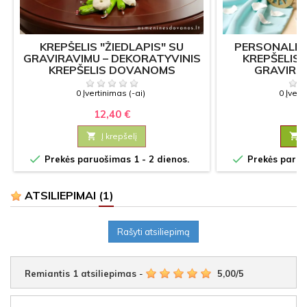
KREPŠELIS "ŽIEDLAPIS" SU
PERSONALI
GRAVIRAVIMU – DEKORATYVINIS
KREPŠELIS 
KREPŠELIS DOVANOMS
GRAVIRU
0 Įvertinimas (-ai)
0 Įvert
12,40 €
12

Į krepšelį



Prekės paruošimas 1 - 2 dienos.
Prekės paruoš
ATSILIEPIMAI
(1)
Rašyti atsiliepimą
Remiantis
1
atsiliepimas
-
5,00
/
5