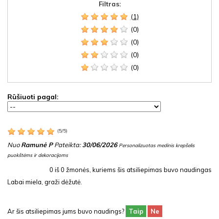
Filtras:
(1)
(0)
(0)
(0)
(0)
Rūšiuoti pagal:
(
5
/
5
)
Nuo
Ramunė P
Pateikta:
30/06/2026
Personalizuotas medinis krepšelis
puokštėms ir dekoracijoms
0
iš
0
žmonės, kuriems šis atsiliepimas buvo naudingas
Labai miela, graži dėžutė.
Ar šis atsiliepimas jums buvo naudings?
Taip
Ne