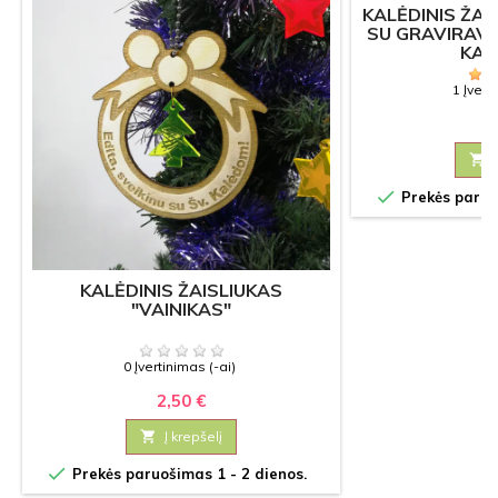
KALĖDINIS ŽAI
SU GRAVIRAVI
KAL
1 Įvert
2


Prekės paruoš
KALĖDINIS ŽAISLIUKAS
"VAINIKAS"
0 Įvertinimas (-ai)
2,50 €

Į krepšelį

Prekės paruošimas 1 - 2 dienos.