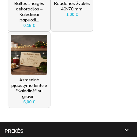
Baltos snaigės
Raudonos žvakės
dekoracijos –
40×70 mm
Kalėdiniai
1,00 €
papuoši...
0,15 €
Asmeninė
pjaustymo lentelė
"Kalėdinė" su
gravir...
6,00 €

PREKĖS