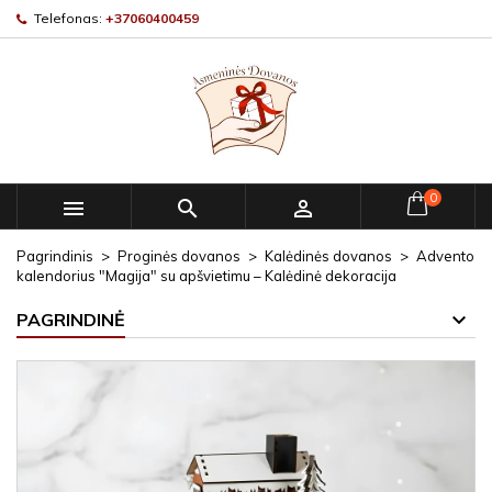
Telefonas:
+37060400459
0



Pagrindinis
Proginės dovanos
Kalėdinės dovanos
Advento
kalendorius "Magija" su apšvietimu – Kalėdinė dekoracija
PAGRINDINĖ