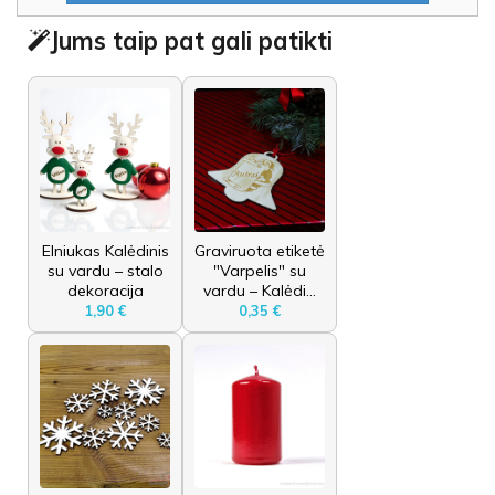
Jums taip pat gali patikti
Elniukas Kalėdinis
Graviruota etiketė
su vardu – stalo
"Varpelis" su
dekoracija
vardu – Kalėdi...
1,90 €
0,35 €