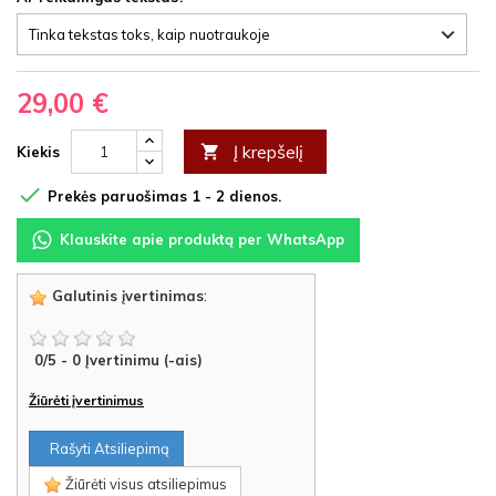
29,00 €
Į krepšelį

Kiekis

Prekės paruošimas 1 - 2 dienos.
Klauskite apie produktą per WhatsApp
Galutinis įvertinimas
:
0
/
5
-
0
Įvertinimu (-ais)
Žiūrėti įvertinimus
Rašyti Atsiliepimą
Žiūrėti visus atsiliepimus