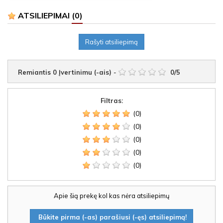
ATSILIEPIMAI
(0)
Rašyti atsiliepimą
Remiantis
0
Įvertinimu (-ais)
-
0
/
5
Filtras:
(0)
(0)
(0)
(0)
(0)
Apie šią prekę kol kas nėra atsiliepimų
Būkite pirma (-as) parašiusi (-ęs) atsiliepimą!