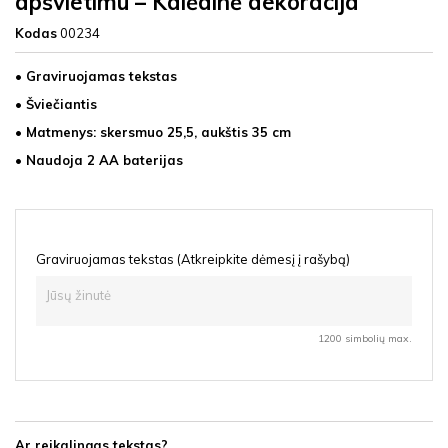
apšvietimu – Kalėdinė dekoracija
Kodas
00234
• Graviruojamas tekstas
• Šviečiantis
• Matmenys: skersmuo 25,5, aukštis 35 cm
• Naudoja 2 AA baterijas
Graviruojamas tekstas (Atkreipkite dėmesį į rašybą)
1200 simbolių max.
Ar reikalingas tekstas?