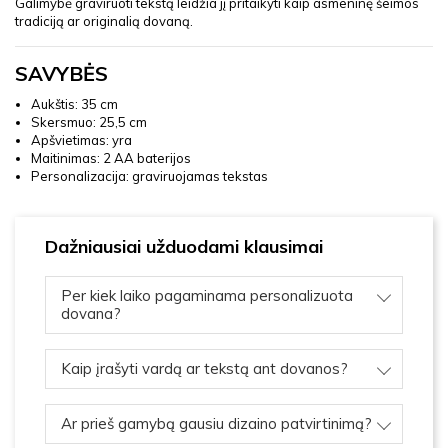
Galimybė graviruoti tekstą leidžia jį pritaikyti kaip asmeninę šeimos
tradiciją ar originalią dovaną.
SAVYBĖS
Aukštis: 35 cm
Skersmuo: 25,5 cm
Apšvietimas: yra
Maitinimas: 2 AA baterijos
Personalizacija: graviruojamas tekstas
Dažniausiai užduodami klausimai
Per kiek laiko pagaminama personalizuota
dovana?
Kaip įrašyti vardą ar tekstą ant dovanos?
Ar prieš gamybą gausiu dizaino patvirtinimą?