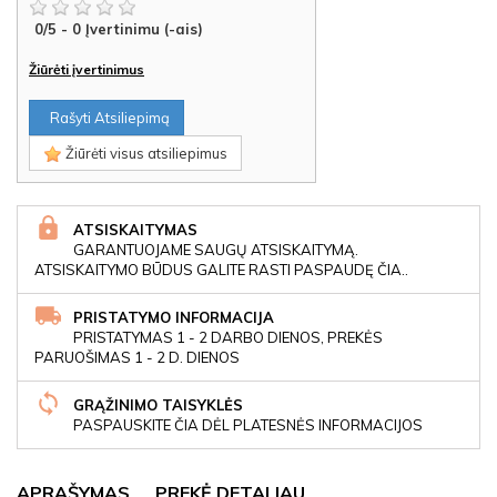
0
/
5
-
0
Įvertinimu (-ais)
Žiūrėti įvertinimus
Rašyti Atsiliepimą
Žiūrėti visus atsiliepimus
ATSISKAITYMAS
GARANTUOJAME SAUGŲ ATSISKAITYMĄ.
ATSISKAITYMO BŪDUS GALITE RASTI PASPAUDĘ ČIA..
PRISTATYMO INFORMACIJA
PRISTATYMAS 1 - 2 DARBO DIENOS, PREKĖS
PARUOŠIMAS 1 - 2 D. DIENOS
GRĄŽINIMO TAISYKLĖS
PASPAUSKITE ČIA DĖL PLATESNĖS INFORMACIJOS
APRAŠYMAS
PREKĖ DETALIAU