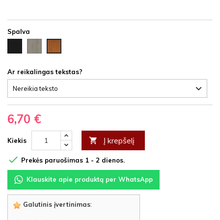
Spalva
Juoda
Ąžuolas
Vyšnia
HDF
latte
HDF
HDF
Ar reikalingas tekstas?
6,70 €
Į krepšelį

Kiekis

Prekės paruošimas 1 - 2 dienos.
Klauskite apie produktą per WhatsApp
Galutinis įvertinimas
: