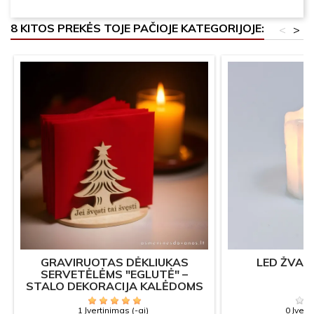
8 KITOS PREKĖS TOJE PAČIOJE KATEGORIJOJE:
<
>
GRAVIRUOTAS DĖKLIUKAS
LED ŽVAKĖ
SERVETĖLĖMS "EGLUTĖ" –
STALO DEKORACIJA KALĖDOMS
1 Įvertinimas (-ai)
0 Įvert