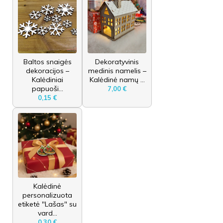
Baltos snaigės
Dekoratyvinis
dekoracijos –
medinis namelis –
Kalėdiniai
Kalėdinė namų ...
papuoši...
7,00 €
0,15 €
Kalėdinė
personalizuota
etiketė "Lašas" su
vard...
0,30 €