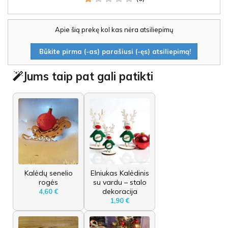
Apie šią prekę kol kas nėra atsiliepimų
Būkite pirma (-as) parašiusi (-ęs) atsiliepimą!
Jums taip pat gali patikti
Kalėdų senelio
Elniukas Kalėdinis
rogės
su vardu – stalo
dekoracija
4,60 €
1,90 €