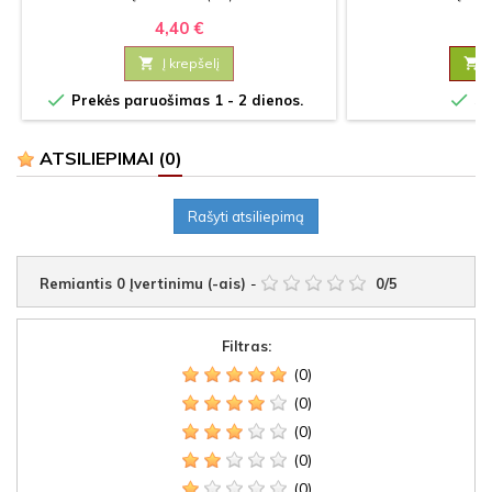
4,40 €
1

Į krepšelį



Prekės paruošimas 1 - 2 dienos.
Sa
ATSILIEPIMAI
(0)
Rašyti atsiliepimą
Remiantis
0
Įvertinimu (-ais)
-
0
/
5
Filtras:
(0)
(0)
(0)
(0)
(0)