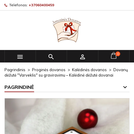
Telefonas:
+37060400459
0



Pagrindinis
Proginės dovanos
Kalėdinės dovanos
Dovanų
dėžutė "Varveklis" su graviravimu – Kalėdinė dėžutė dovanai
PAGRINDINĖ