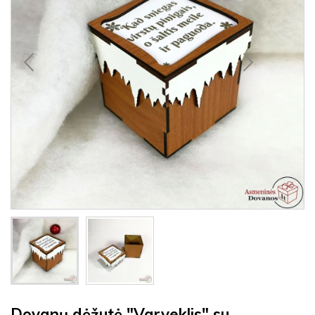
Dovanų dėžutė "Varveklis" su