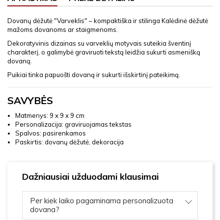
Dovanų dėžutė "Varveklis" – kompaktiška ir stilinga Kalėdinė dėžutė
mažoms dovanoms ar staigmenoms.
Dekoratyvinis dizainas su varveklių motyvais suteikia šventinį
charakterį, o galimybė graviruoti tekstą leidžia sukurti asmenišką
dovaną.
Puikiai tinka papuošti dovaną ir sukurti išskirtinį pateikimą.
SAVYBĖS
Matmenys: 9 x 9 x 9 cm
Personalizacija: graviruojamas tekstas
Spalvos: pasirenkamos
Paskirtis: dovanų dėžutė, dekoracija
Dažniausiai užduodami klausimai
Per kiek laiko pagaminama personalizuota
dovana?