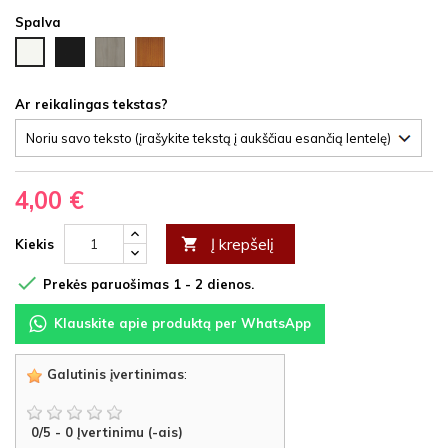
Spalva
Juoda
Ąžuolas
Vyšnia
Balta
HDF
latte
HDF
HDF
HDF
Ar reikalingas tekstas?
4,00 €
Į krepšelį

Kiekis

Prekės paruošimas 1 - 2 dienos.
Klauskite apie produktą per WhatsApp
Galutinis įvertinimas
:
0
/
5
-
0
Įvertinimu (-ais)