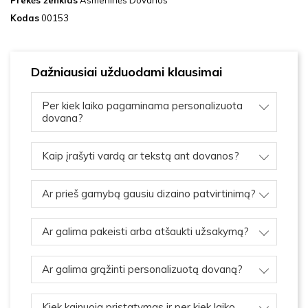
Prekės ženklas
Asmeninės Dovanos
Kodas
00153
Dažniausiai užduodami klausimai
Per kiek laiko pagaminama personalizuota
dovana?
Kaip įrašyti vardą ar tekstą ant dovanos?
Ar prieš gamybą gausiu dizaino patvirtinimą?
Ar galima pakeisti arba atšaukti užsakymą?
Ar galima grąžinti personalizuotą dovaną?
Kiek kainuoja pristatymas ir per kiek laiko