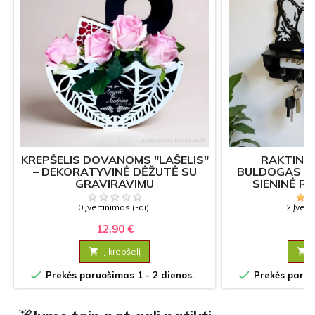
KREPŠELIS DOVANOMS "LAŠELIS"
RAKTINĖ
– DEKORATYVINĖ DĖŽUTĖ SU
BULDOGAS SU
GRAVIRAVIMU
SIENINĖ R
0 Įvertinimas (-ai)
2 Įvert
12,90 €
18

Į krepšelį



Prekės paruošimas 1 - 2 dienos.
Prekės paruoš