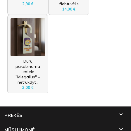
žiebtuvėlis
2,90 €
14,00 €
Durų
pakabinama
lentelė
"Miegalius" –
netrukdyt...
3,00 €

PREKĖS

MŪSŲ ĮMONĖ