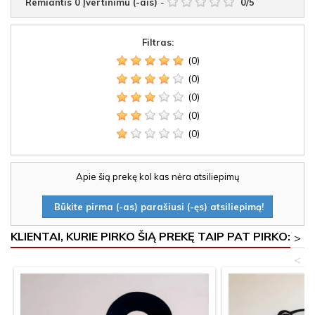
Remiantis
0
Įvertinimu (-ais)
-
0
/
5
Filtras:
(0)
(0)
(0)
(0)
(0)
Apie šią prekę kol kas nėra atsiliepimų
Būkite pirma (-as) parašiusi (-ęs) atsiliepimą!
KLIENTAI, KURIE PIRKO ŠIĄ PREKĘ TAIP PAT PIRKO:
>
<