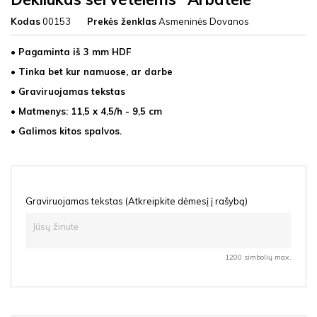
Kodas
00153
Prekės ženklas
Asmeninės Dovanos
• Pagaminta iš 3 mm HDF
• Tinka bet kur namuose, ar darbe
• Graviruojamas tekstas
• Matmenys: 11,5 x 4,5/h - 9,5 cm
• Galimos kitos spalvos.
Graviruojamas tekstas (Atkreipkite dėmesį į rašybą)
1200 simbolių max.