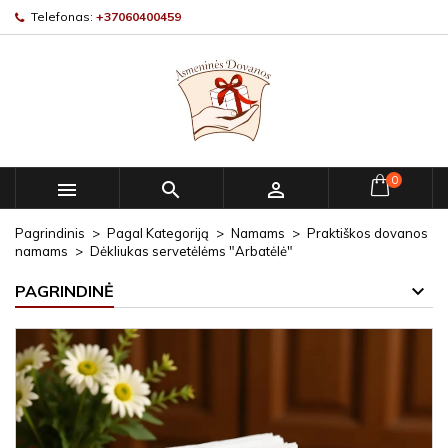
Telefonas:
+37060400459
0



Pagrindinis
Pagal Kategoriją
Namams
Praktiškos dovanos
namams
Dėkliukas servetėlėms "Arbatėlė"
PAGRINDINĖ