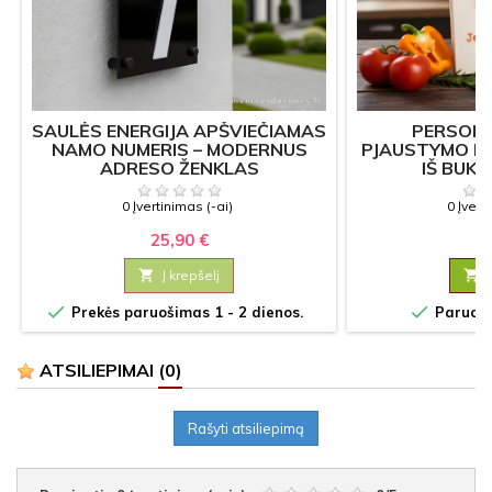
SAULĖS ENERGIJA APŠVIEČIAMAS
PERSON
NAMO NUMERIS – MODERNUS
PJAUSTYMO L
ADRESO ŽENKLAS
IŠ BUK
0 Įvertinimas (-ai)
0 Įvert
25,90 €
6

Į krepšelį



Prekės paruošimas 1 - 2 dienos.
Paruošim
ATSILIEPIMAI
(0)
Rašyti atsiliepimą