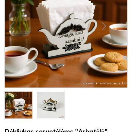
Dėkliukas servetėlėms "Arbatėlė"