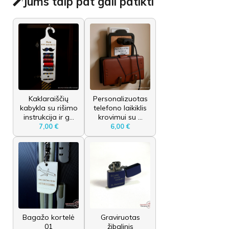
Jums taip pat gali patikti
Kaklaraiščių
Personalizuotas
kabykla su rišimo
telefono laikiklis
instrukcija ir g...
krovimui su ...
7,00 €
6,00 €
Bagažo kortelė
Graviruotas
01
žibalinis