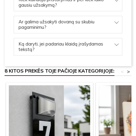
gausiu užsakymą?
Ar galima užsakyti dovaną su skubiu
pagaminimu?
Ką daryti, jei padariau klaidą įrašydamas
tekstą?
8 KITOS PREKĖS TOJE PAČIOJE KATEGORIJOJE:
<
>